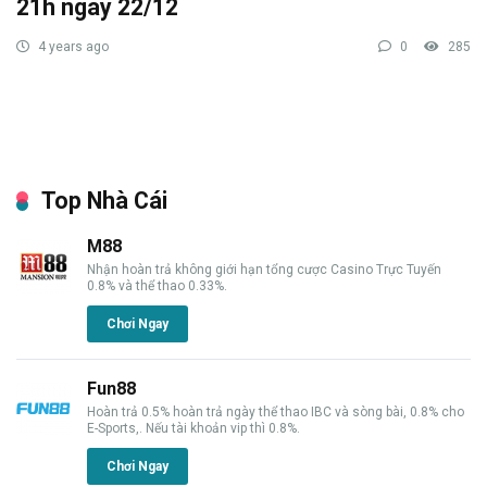
21h ngày 22/12
4 years ago
0
285
Top Nhà Cái
M88
Nhận hoàn trả không giới hạn tổng cược Casino Trực Tuyến
0.8% và thể thao 0.33%.
Chơi Ngay
Fun88
Hoàn trả 0.5% hoàn trả ngày thể thao IBC và sòng bài, 0.8% cho
E-Sports,. Nếu tài khoản vip thì 0.8%.
Chơi Ngay