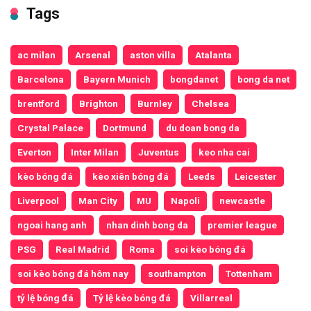
Tags
ac milan
Arsenal
aston villa
Atalanta
Barcelona
Bayern Munich
bongdanet
bong da net
brentford
Brighton
Burnley
Chelsea
Crystal Palace
Dortmund
du doan bong da
Everton
Inter Milan
Juventus
keo nha cai
kèo bóng đá
kèo xiên bóng đá
Leeds
Leicester
Liverpool
Man City
MU
Napoli
newcastle
ngoai hang anh
nhan dinh bong da
premier league
PSG
Real Madrid
Roma
soi kèo bóng đá
soi kèo bóng đá hôm nay
southampton
Tottenham
tỷ lệ bóng đá
Tỷ lệ kèo bóng đá
Villarreal