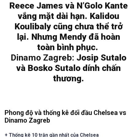
Reece James và N’Golo Kante
vắng mặt dài hạn. Kalidou
Koulibaly cũng chưa thể trở
lại. Nhưng Mendy đã hoàn
toàn bình phục.
Dinamo Zagreb:
Josip Sutalo
và Bosko Sutalo dính chấn
thương.
Phong độ và thống kê đối đầu Chelsea vs
Dinamo Zagreb
+ Thống kê 10 trận gần nhất của Chelsea