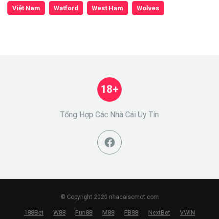
Việt Nam
Watford
West Ham
Wolves
18+
Tổng Hợp Các Nhà Cái Uy Tín
© Copyright 2020 nhacaisomot.com
188Bet
W88
Fun88
M88
FB88
NextBet
VWIN