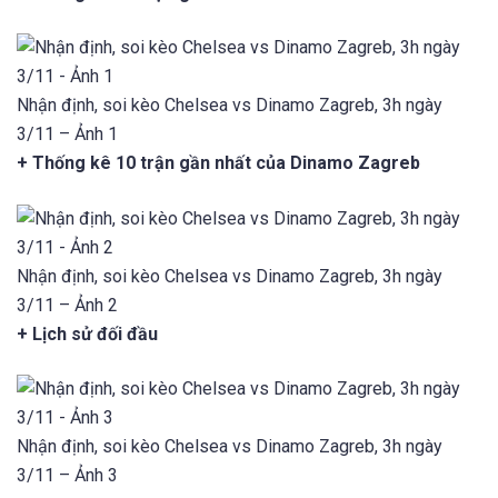
Nhận định, soi kèo Chelsea vs Dinamo Zagreb, 3h ngày
3/11 – Ảnh 1
+ Thống kê 10 trận gần nhất của Dinamo Zagreb
Nhận định, soi kèo Chelsea vs Dinamo Zagreb, 3h ngày
3/11 – Ảnh 2
+ Lịch sử đối đầu
Nhận định, soi kèo Chelsea vs Dinamo Zagreb, 3h ngày
3/11 – Ảnh 3