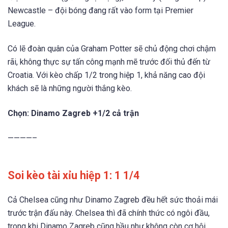
Newcastle – đội bóng đang rất vào form tại Premier
League.
Có lẽ đoàn quân của Graham Potter sẽ chủ động chơi chậm
rãi, không thực sự tấn công mạnh mẽ trước đối thủ đến từ
Croatia. Với kèo chấp 1/2 trong hiệp 1, khả năng cao đội
khách sẽ là những người thắng kèo.
Chọn: Dinamo Zagreb +1/2 cả trận
————–
Soi kèo tài xỉu hiệp 1: 1 1/4
Cả Chelsea cũng như Dinamo Zagreb đều hết sức thoải mái
trước trận đấu này. Chelsea thì đã chính thức có ngôi đầu,
trong khi Dinamo Zagreb cũng hầu như không còn cơ hội