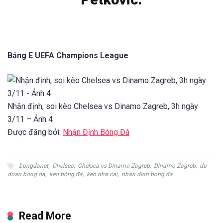
Bảng E UEFA Champions League
Nhận định, soi kèo Chelsea vs Dinamo Zagreb, 3h ngày
3/11 – Ảnh 4
Được đăng bởi:
Nhận Định Bóng Đá
bongdanet
,
Chelsea
,
Chelsea vs Dinamo Zagreb
,
Dinamo Zagreb
,
du
doan bong da
,
kèo bóng đá
,
keo nha cai
,
nhan dinh bong da
Read More