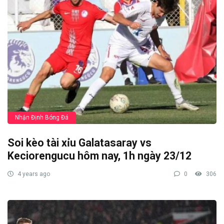
Nhận Định Bóng Đá
Soi kèo tài xỉu Galatasaray vs
Keciorengucu hôm nay, 1h ngày 23/12
4 years ago
0
306