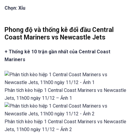
Chọn: Xỉu
Phong độ và thống kê đối đầu Central
Coast Mariners vs Newcastle Jets
+ Thống kê 10 trận gần nhất của Central Coast
Mariners
Phân tích kèo hiệp 1 Central Coast Mariners vs Newcastle
Jets, 11h00 ngày 11/12 – Ảnh 1
Phân tích kèo hiệp 1 Central Coast Mariners vs Newcastle
Jets, 11h00 ngày 11/12 – Ảnh 2