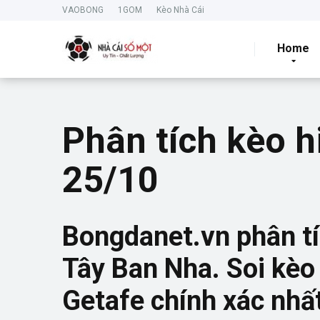
VAOBONG
1GOM
Kèo Nhà Cái
Home
Phân tích kèo h
25/10
Bongdanet.vn phân tí
Tây Ban Nha. Soi kèo 
Getafe chính xác nhấ