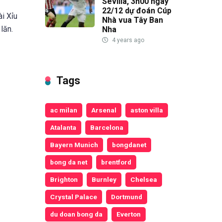
Sevilla, 3h00 ngày
22/12 dự đoán Cúp
ài Xỉu
Nhà vua Tây Ban
lăn.
Nha
4 years ago
Tags
ac milan
Arsenal
aston villa
Atalanta
Barcelona
Bayern Munich
bongdanet
bong da net
brentford
Brighton
Burnley
Chelsea
Crystal Palace
Dortmund
du doan bong da
Everton