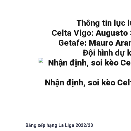
Thông tin lực 
Celta Vigo:
Augusto S
Getafe
: Mauro Ara
Đội hình dự 
Nhận định, soi kèo Cel
Bảng xếp hạng La Liga 2022/23