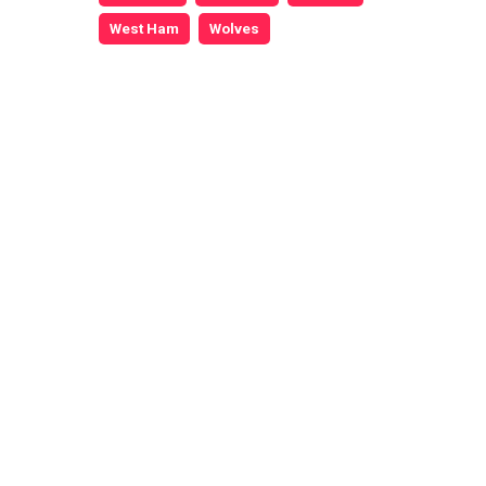
West Ham
Wolves