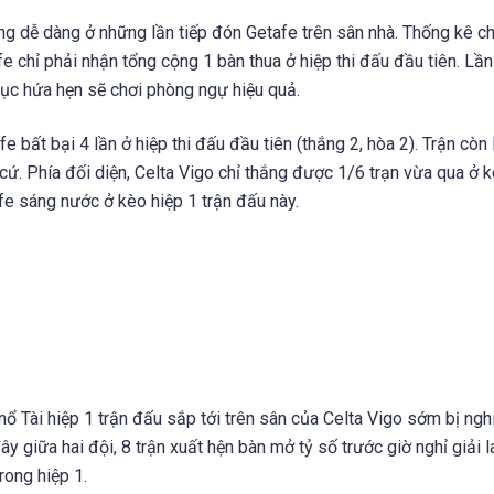
g dễ dàng ở những lần tiếp đón Getafe trên sân nhà. Thống kê ch
e chỉ phải nhận tổng cộng 1 bàn thua ở hiệp thi đấu đầu tiên. Lần
p tục hứa hẹn sẽ chơi phòng ngự hiệu quả.
e bất bại 4 lần ở hiệp thi đấu đầu tiên (thắng 2, hòa 2). Trận còn 
 cứ. Phía đối diện, Celta Vigo chỉ thắng được 1/6 trạn vừa qua ở 
afe sáng nước ở kèo hiệp 1 trận đấu này.
 Tài hiệp 1 trận đấu sắp tới trên sân của Celta Vigo sớm bị nghi
 giữa hai đội, 8 trận xuất hện bàn mở tỷ số trước giờ nghỉ giải la
rong hiệp 1.