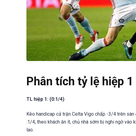
Phân tích tỷ lệ hiệp 
TL hiệp 1: (0:1/4)
Kèo handicap cả trận Celta Vigo chấp -3/4 trên sàn g
:1/4, theo khách ăn ít, chủ nhà sớm bị nghi ngờ vào 
lao.