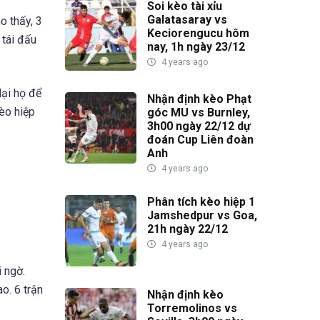
Soi kèo tài xỉu
Galatasaray vs
o thấy, 3
Keciorengucu hôm
 tái đấu
nay, 1h ngày 23/12
4 years ago
lại họ để
Nhận định kèo Phạt
kèo hiệp
góc MU vs Burnley,
3h00 ngày 22/12 dự
đoán Cup Liên đoàn
Anh
4 years ago
Phân tích kèo hiệp 1
Jamshedpur vs Goa,
21h ngày 22/12
4 years ago
 ngờ.
o. 6 trận
Nhận định kèo
Torremolinos vs