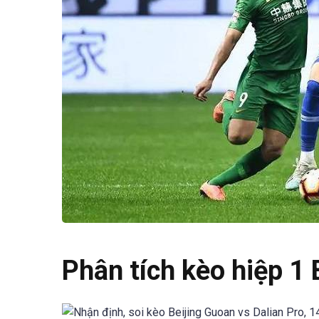
Phân tích kèo hiệp 1 