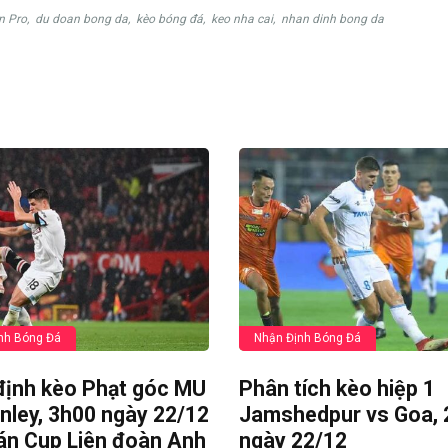
n Pro
,
du doan bong da
,
kèo bóng đá
,
keo nha cai
,
nhan dinh bong da
nh Bóng Đá
Nhận Định Bóng Đá
định kèo Phạt góc MU
Phân tích kèo hiệp 1
nley, 3h00 ngày 22/12
Jamshedpur vs Goa, 
án Cup Liên đoàn Anh
ngày 22/12