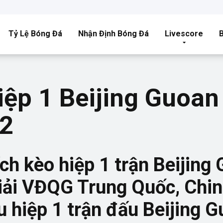
Tỷ Lệ Bóng Đá
Nhận Định Bóng Đá
Livescore
iệp 1 Beijing Guoan 
12
h kèo hiệp 1 trận Beijing 
iải VĐQG Trung Quốc, Chin
ỉu hiệp 1 trận đấu Beijing 