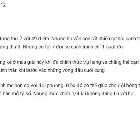
/12
đứng thứ 7 với 49 điểm. Nhưng họ vẫn còn rất nhiều cơ hội cạnh t
ứng thứ 3. Nhưng có tới 7 đội sẽ cạnh tranh chỉ 1 suất đó.
ng kể ở mùa giải này khi đã chính thức trụ hạng và chẳng thể cạnh
tinh thần khi bước vào những vòng đấu cuối cùng.
mạnh mẽ hơn so với đối phương. Điều đó có thể giúp cho đội bóng 
bàn mở tỷ số. Nhưng mức chấp 1/4 lại không đáng tin với họ.