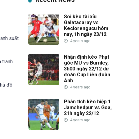
Soi kèo tài xỉu
Galatasaray vs
Keciorengucu hôm
nay, 1h ngày 23/12
ranh suất
4 years ago
Nhận định kèo Phạt
 tranh
góc MU vs Burnley,
3h00 ngày 22/12 dự
đoán Cup Liên đoàn
Anh
thủ đô
4 years ago
Phân tích kèo hiệp 1
Jamshedpur vs Goa,
21h ngày 22/12
4 years ago