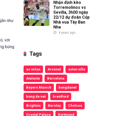
Nhận định kèo
Torremolinos vs
Sevilla, 3h00 ngày
22/12 dự đoán Cúp
 gần như
Nhà vua Tây Ban
Nha
4 years ago
ó, với
ưng bừng
Tags
ac milan
Arsenal
aston villa
Atalanta
Barcelona
Bayern Munich
bongdanet
bong da net
brentford
Brighton
Burnley
Chelsea
Crystal Palace
Dortmund