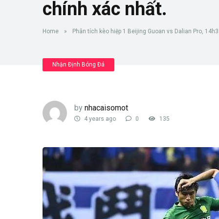
chính xác nhất.
Home
»
Phân tích kèo hiệp 1 Beijing Guoan vs Dalian Pro, 14h
Nhận Định Bóng Đá
by
nhacaisomot
4 years ago
0
135