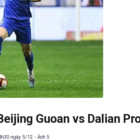
Beijing Guoan vs Dalian Pr