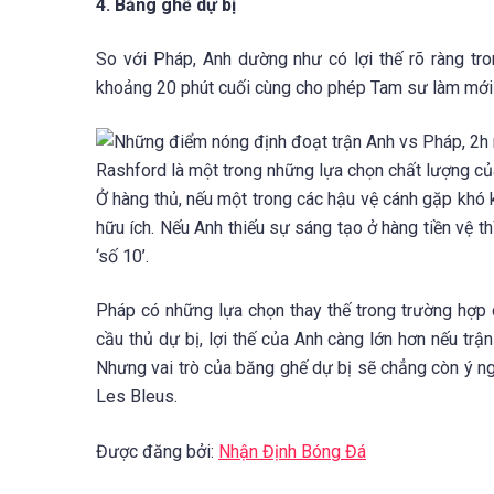
4. Băng ghế dự bị
So với Pháp, Anh dường như có lợi thế rõ ràng tr
khoảng 20 phút cuối cùng cho phép Tam sư làm mới
Rashford là một trong những lựa chọn chất lượng c
Ở hàng thủ, nếu một trong các hậu vệ cánh gặp khó 
hữu ích. Nếu Anh thiếu sự sáng tạo ở hàng tiền vệ
‘số 10’.
Pháp có những lựa chọn thay thế trong trường hợp 
cầu thủ dự bị, lợi thế của Anh càng lớn hơn nếu trậ
Nhưng vai trò của băng ghế dự bị sẽ chẳng còn ý 
Les Bleus.
Được đăng bởi:
Nhận Định Bóng Đá