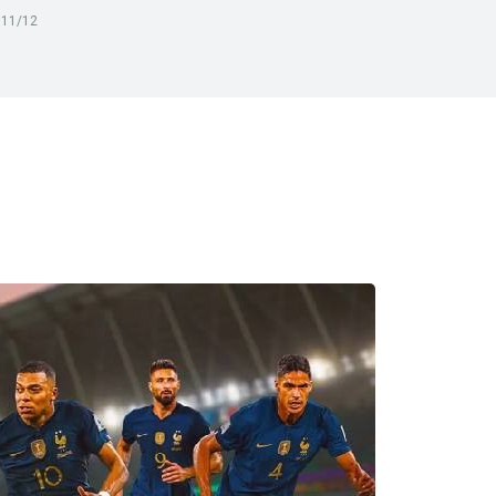
 11/12