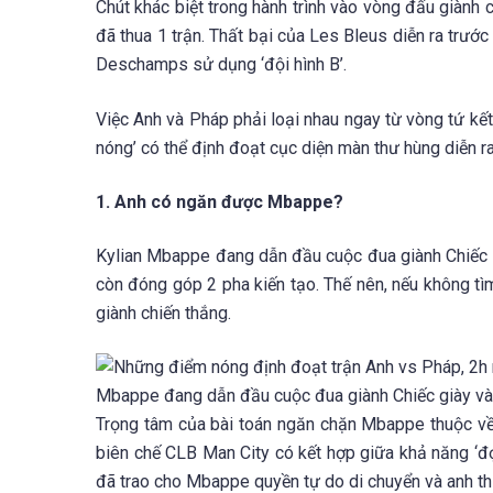
Chút khác biệt trong hành trình vào vòng đấu giành 
đã thua 1 trận. Thất bại của Les Bleus diễn ra trước
Deschamps sử dụng ‘đội hình B’.
Việc Anh và Pháp phải loại nhau ngay từ vòng tứ kết
nóng’ có thể định đoạt cục diện màn thư hùng diễn r
1. Anh có ngăn được Mbappe?
Kylian Mbappe đang dẫn đầu cuộc đua giành Chiếc g
còn đóng góp 2 pha kiến tạo. Thế nên, nếu không 
giành chiến thắng.
Mbappe đang dẫn đầu cuộc đua giành Chiếc giày v
Trọng tâm của bài toán ngăn chặn Mbappe thuộc về 
biên chế CLB Man City có kết hợp giữa khả năng ‘đ
đã trao cho Mbappe quyền tự do di chuyển và anh th