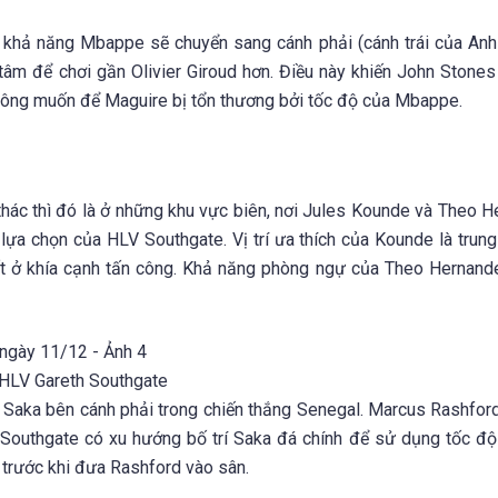
ều khả năng Mbappe sẽ chuyển sang cánh phải (cánh trái của An
tâm để chơi gần Olivier Giroud hơn. Điều này khiến John Stones
hông muốn để Maguire bị tổn thương bởi tốc độ của Mbappe.
hác thì đó là ở những khu vực biên, nơi Jules Kounde và Theo 
lựa chọn của HLV Southgate. Vị trí ưa thích của Kounde là trung
t ở khía cạnh tấn công. Khả năng phòng ngự của Theo Hernand
 HLV Gareth Southgate
 Saka bên cánh phải trong chiến thắng Senegal. Marcus Rashfor
 Southgate có xu hướng bố trí Saka đá chính để sử dụng tốc đ
 trước khi đưa Rashford vào sân.