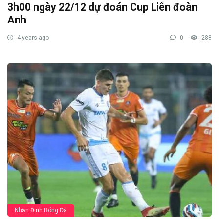
3h00 ngày 22/12 dự đoán Cup Liên đoàn
Anh
4 years ago
0
288
Nhận Định Bóng Đá