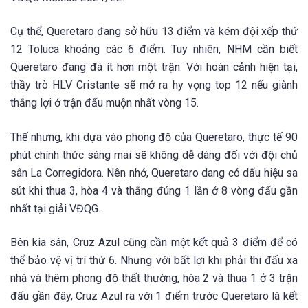
Cụ thể, Queretaro đang sở hữu 13 điểm và kém đội xếp thứ
12 Toluca khoảng các 6 điểm. Tuy nhiên, NHM cần biết
Queretaro đang đá ít hơn một trận. Với hoàn cảnh hiện tại,
thầy trò HLV Cristante sẽ mở ra hy vọng top 12 nếu giành
thắng lợi ở trận đấu muộn nhất vòng 15.
Thế nhưng, khi dựa vào phong độ của Queretaro, thực tế 90
phút chính thức sáng mai sẽ không dễ dàng đối với đội chủ
sân La Corregidora. Nên nhớ, Queretaro dang có dấu hiệu sa
sút khi thua 3, hòa 4 và thắng đúng 1 lần ở 8 vòng đấu gần
nhất tại giải VĐQG.
Bên kia sân, Cruz Azul cũng cần một kết quả 3 điểm để có
thể bảo vệ vị trí thứ 6. Nhưng với bất lợi khi phải thi đấu xa
nhà và thêm phong độ thất thường, hòa 2 và thua 1 ở 3 trận
đấu gần đây, Cruz Azul ra với 1 điểm trước Queretaro là kết