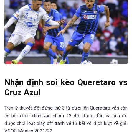
Nhận định soi kèo Queretaro vs
Cruz Azul
Trên lý thuyết, đội đứng thứ 3 từ dưới lên Queretaro vẫn còn
cơ hội chen chân vào nhóm 12 đội đứng đầu và qua đó
được chơi loạt play off tranh vé tứ kết vô địch lượt về giải
VĐQG Mexico 2021/22.