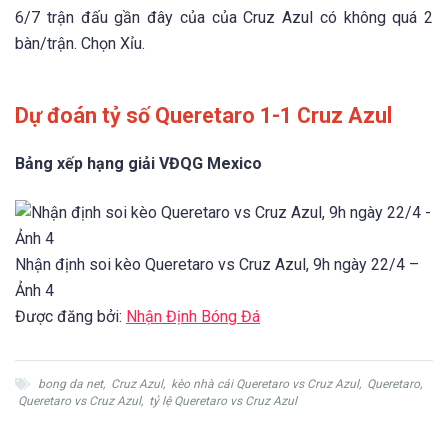
6/7 trận đấu gần đây của của Cruz Azul có không quá 2
bàn/trận. Chọn Xỉu.
Dự đoán tỷ số Queretaro 1-1 Cruz Azul
Bảng xếp hạng giải VĐQG Mexico
Nhận định soi kèo Queretaro vs Cruz Azul, 9h ngày 22/4 –
Ảnh 4
Được đăng bởi:
Nhận Định Bóng Đá
bong da net
,
Cruz Azul
,
kèo nhà cái Queretaro vs Cruz Azul
,
Queretaro
,
Queretaro vs Cruz Azul
,
tỷ lệ Queretaro vs Cruz Azul