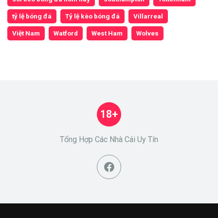
tỷ lệ bóng đá
Tỷ lệ kèo bóng đá
Villarreal
Việt Nam
Watford
West Ham
Wolves
18+
Tổng Hợp Các Nhà Cái Uy Tín