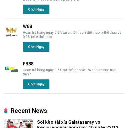
Chơi Ngay
W88
Hoàn trả hàng ngày 0.2% tại a-thể thao, i-thể thao, x-thể thao và
0.3% tại e-thể thao.
Chơi Ngay
FB88
Hoàn trả hàng ngày 0.5% tại thể thao và 1% cho casino trực
tuyến
Chơi Ngay
Recent News
Soi kèo tài xỉu Galatasaray vs
Keciorengucu hôm nay, 1h ngày 23/12