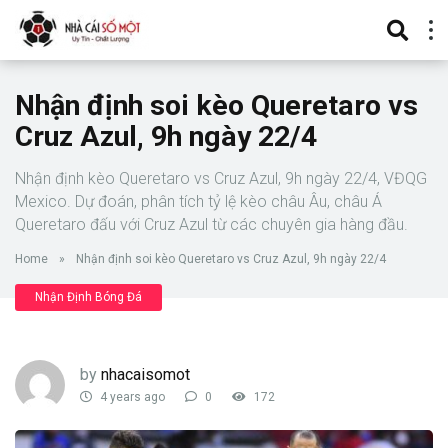
Nhận định soi kèo Queretaro vs
Cruz Azul, 9h ngày 22/4
Nhận định kèo Queretaro vs Cruz Azul, 9h ngày 22/4, VĐQG
Mexico. Dự đoán, phân tích tỷ lệ kèo châu Âu, châu Á
Queretaro đấu với Cruz Azul từ các chuyên gia hàng đầu.
Home
»
Nhận định soi kèo Queretaro vs Cruz Azul, 9h ngày 22/4
Nhận Định Bóng Đá
by
nhacaisomot
4 years ago
0
172