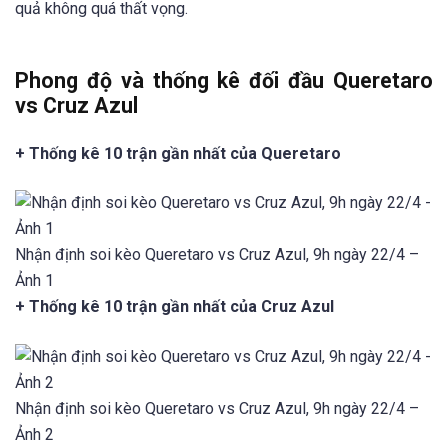
quả không quá thất vọng.
Phong độ và thống kê đối đầu Queretaro
vs Cruz Azul
+ Thống kê 10 trận gần nhất của Queretaro
Nhận định soi kèo Queretaro vs Cruz Azul, 9h ngày 22/4 –
Ảnh 1
+ Thống kê 10 trận gần nhất của Cruz Azul
Nhận định soi kèo Queretaro vs Cruz Azul, 9h ngày 22/4 –
Ảnh 2