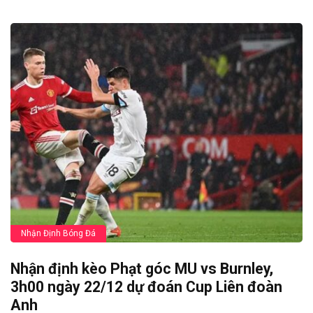
Nhận Định Bóng Đá
Nhận định kèo Phạt góc MU vs Burnley,
3h00 ngày 22/12 dự đoán Cup Liên đoàn
Anh