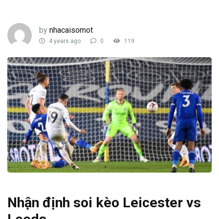
by
nhacaisomot
4 years ago
0
119
Nhận định soi kèo Leicester vs