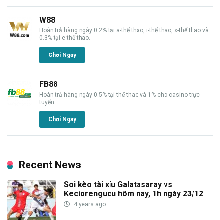
W88
Hoàn trả hàng ngày 0.2% tại a-thể thao, i-thể thao, x-thể thao và
0.3% tại e-thể thao.
Chơi Ngay
FB88
Hoàn trả hàng ngày 0.5% tại thể thao và 1% cho casino trực
tuyến
Chơi Ngay
Recent News
Soi kèo tài xỉu Galatasaray vs
Keciorengucu hôm nay, 1h ngày 23/12
4 years ago