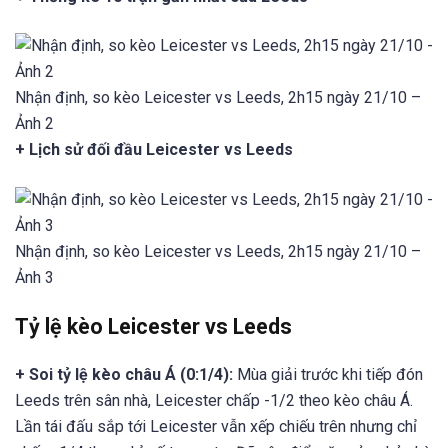
Nhận định, so kèo Leicester vs Leeds, 2h15 ngày 21/10 –
Ảnh 2
+ Lịch sử đối đầu Leicester vs Leeds
Nhận định, so kèo Leicester vs Leeds, 2h15 ngày 21/10 –
Ảnh 3
Tỷ lệ kèo Leicester vs Leeds
+ Soi tỷ lệ kèo châu Á (0:1/4):
Mùa giải trước khi tiếp đón
Leeds trên sân nhà, Leicester chấp -1/2 theo kèo châu Á.
Lần tái đấu sắp tới Leicester vẫn xếp chiếu trên nhưng chỉ