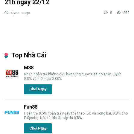
21h ngày 22/12
4 years ago
0
280
Top Nhà Cái
M88
Nhận hoàn trả không giới hạn tổng cược Casino Trực Tuyến
0.8% và thể thao 0.33%.
Chơi Ngay
Fun88
Hoàn trả 0.5% hoàn trả ngày thể thao IBC và sòng bài, 0.8% cho
E-Sports,. Nếu tài khoản vip thì 0.8%.
Chơi Ngay