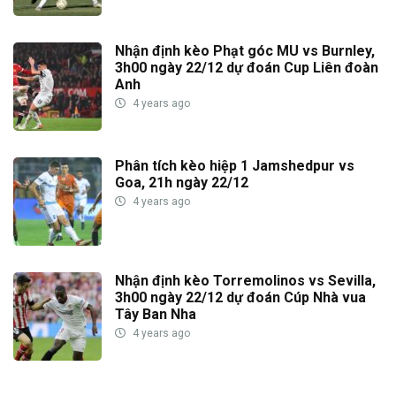
Nhận định kèo Phạt góc MU vs Burnley,
3h00 ngày 22/12 dự đoán Cup Liên đoàn
Anh
4 years ago
Phân tích kèo hiệp 1 Jamshedpur vs
Goa, 21h ngày 22/12
4 years ago
Nhận định kèo Torremolinos vs Sevilla,
3h00 ngày 22/12 dự đoán Cúp Nhà vua
Tây Ban Nha
4 years ago