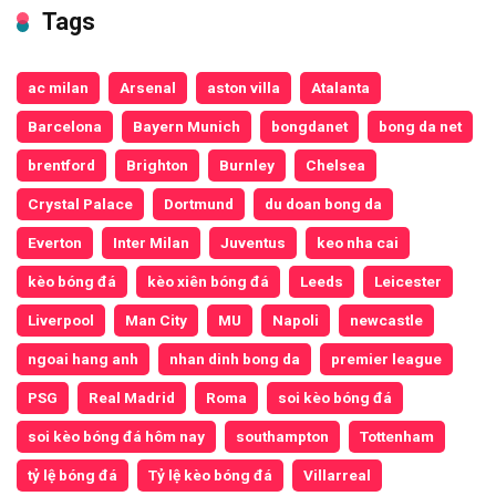
Tags
ac milan
Arsenal
aston villa
Atalanta
Barcelona
Bayern Munich
bongdanet
bong da net
brentford
Brighton
Burnley
Chelsea
Crystal Palace
Dortmund
du doan bong da
Everton
Inter Milan
Juventus
keo nha cai
kèo bóng đá
kèo xiên bóng đá
Leeds
Leicester
Liverpool
Man City
MU
Napoli
newcastle
ngoai hang anh
nhan dinh bong da
premier league
PSG
Real Madrid
Roma
soi kèo bóng đá
soi kèo bóng đá hôm nay
southampton
Tottenham
tỷ lệ bóng đá
Tỷ lệ kèo bóng đá
Villarreal