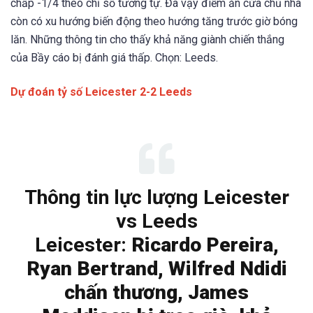
chấp -1/4 theo chỉ số tương tự. Đã vậy điểm ăn cửa chủ nhà
còn có xu hướng biến động theo hướng tăng trước giờ bóng
lăn. Những thông tin cho thấy khả năng giành chiến thắng
của Bầy cáo bị đánh giá thấp. Chọn: Leeds.
Dự đoán tỷ số Leicester 2-2 Leeds
Thông tin lực lượng Leicester
vs Leeds
Leicester:
Ricardo Pereira,
Ryan Bertrand, Wilfred Ndidi
chấn thương, James