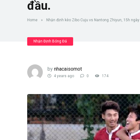
đầu.
Home
»
Nhận định kèo Zibo Cuju vs Nantong Zhiyun, 15h ngày
Nhận Định Bóng Đá
by
nhacaisomot
4 years ago
0
174