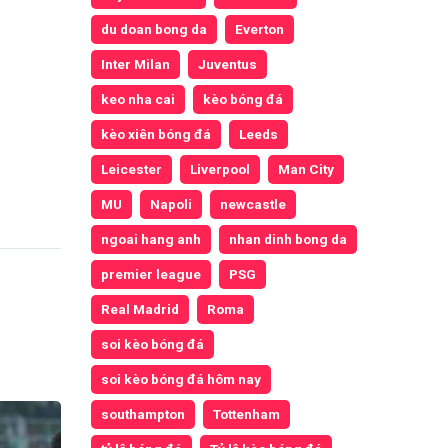
du doan bong da
Everton
Inter Milan
Juventus
keo nha cai
kèo bóng đá
kèo xiên bóng đá
Leeds
Leicester
Liverpool
Man City
MU
Napoli
newcastle
ngoai hang anh
nhan dinh bong da
premier league
PSG
Real Madrid
Roma
soi kèo bóng đá
soi kèo bóng đá hôm nay
southampton
Tottenham