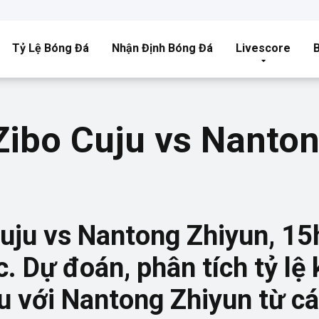
Tỷ Lệ Bóng Đá
Nhận Định Bóng Đá
Livescore
Zibo Cuju vs Nanton
uju vs Nantong Zhiyun, 15h
. Dự đoán, phân tích tỷ lệ
ầu với Nantong Zhiyun từ c