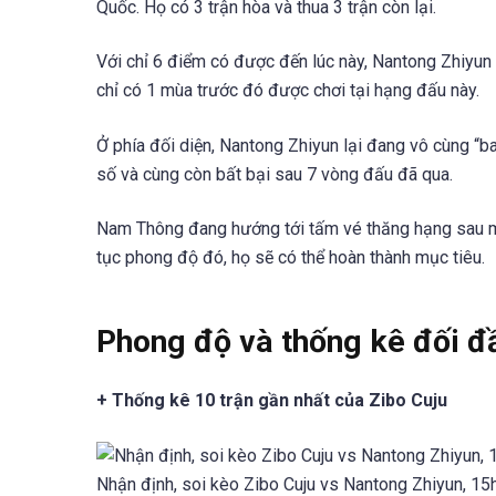
Quốc. Họ có 3 trận hòa và thua 3 trận còn lại.
Với chỉ 6 điểm có được đến lúc này, Nantong Zhiyun
chỉ có 1 mùa trước đó được chơi tại hạng đấu này.
Ở phía đối diện, Nantong Zhiyun lại đang vô cùng “ba
số và cùng còn bất bại sau 7 vòng đấu đã qua.
Nam Thông đang hướng tới tấm vé thăng hạng sau mùa
tục phong độ đó, họ sẽ có thể hoàn thành mục tiêu.
Phong độ và thống kê đối đ
+ Thống kê 10 trận gần nhất của Zibo Cuju
Nhận định, soi kèo Zibo Cuju vs Nantong Zhiyun, 15