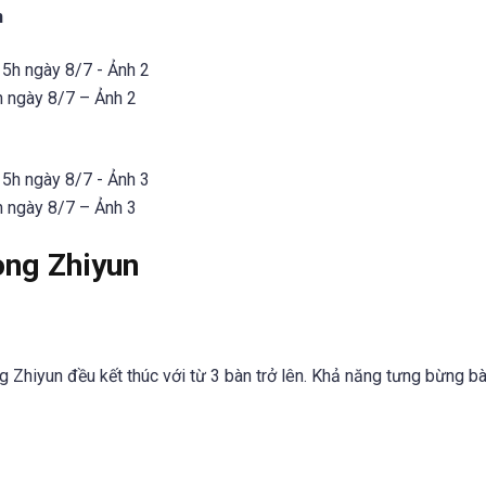
n
h ngày 8/7 – Ảnh 2
h ngày 8/7 – Ảnh 3
ong Zhiyun
 Zhiyun đều kết thúc với từ 3 bàn trở lên. Khả năng tưng bừng b