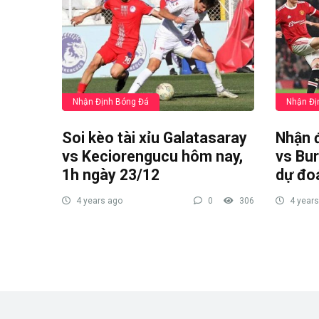
Nhận Định Bóng Đá
Nhận Đị
Soi kèo tài xỉu Galatasaray
Nhận 
vs Keciorengucu hôm nay,
vs Bur
1h ngày 23/12
dự đo
4 years ago
0
306
4 years