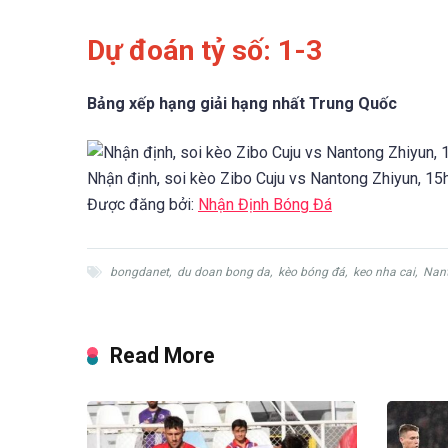
Dự đoán tỷ số: 1-3
Bảng xếp hạng giải hạng nhất Trung Quốc
Nhận định, soi kèo Zibo Cuju vs Nantong Zhiyun, 15
Được đăng bởi:
Nhận Định Bóng Đá
bongdanet
,
du doan bong da
,
kèo bóng đá
,
keo nha cai
,
Nan
Read More