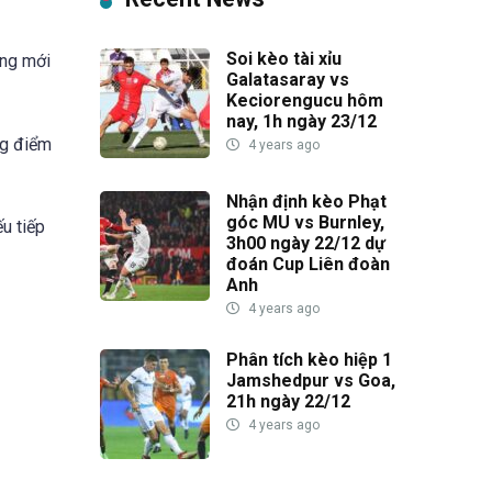
Soi kèo tài xỉu
ũng mới
Galatasaray vs
Keciorengucu hôm
nay, 1h ngày 23/12
ng điểm
4 years ago
Nhận định kèo Phạt
góc MU vs Burnley,
u tiếp
3h00 ngày 22/12 dự
đoán Cup Liên đoàn
Anh
4 years ago
Phân tích kèo hiệp 1
Jamshedpur vs Goa,
21h ngày 22/12
4 years ago