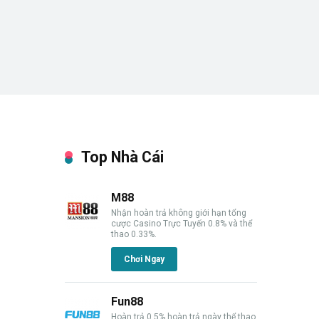
Top Nhà Cái
M88
Nhận hoàn trả không giới hạn tổng
cược Casino Trực Tuyến 0.8% và thể
thao 0.33%.
Chơi Ngay
Fun88
Hoàn trả 0.5% hoàn trả ngày thể thao