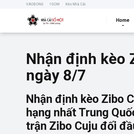
VAOBONG
1GOM
Kèo Nhà Cái
Home
Nhận định kèo 
ngày 8/7
Nhận định kèo Zibo C
hạng nhất Trung Quốc
trận Zibo Cuju đối đ