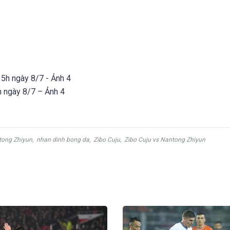
h ngày 8/7 – Ảnh 4
tong Zhiyun
,
nhan dinh bong da
,
Zibo Cuju
,
Zibo Cuju vs Nantong Zhiyun