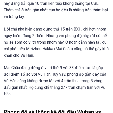
này đang trải qua 10 trận liên tiếp không thắng tại CSL.
Thậm chí, 8 trận gần nhất của họ đều là những trận thảm bại
và trắng tay.
Đội chủ nhà hiện đang đứng thứ 15 trên BXH, chỉ hơn nhóm
nguy hiểm đúng 2 điểm. Nhưng với phong độ này, rất có thể
họ sẽ sớm có vị trí trong nhóm này. Ở hoàn cảnh hiện tại, dù
chỉ phải tiếp Meizhou Hakka (Mai Châu) cũng có thể gây khó
khăn cho Vũ Hán.
Mai Châu đang đứng ở vị trí thứ 9 với 33 điểm, tức là gấp
đôi điểm số so với Vũ Hán. Tuy vậy, phong độ gần đây của
Vũ Hán cũng không được tốt với 4 trận thua trong 5 vòng
đấu gần nhất. Họ cũng chỉ thắng 2/7 trận chạm trán với Vũ
Hán.
Phong độ và thống kê đối đầu Wuhan vs