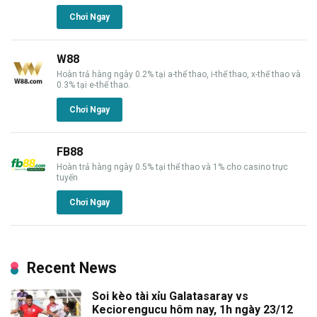
Chơi Ngay
W88
Hoàn trả hàng ngày 0.2% tại a-thể thao, i-thể thao, x-thể thao và
0.3% tại e-thể thao.
Chơi Ngay
FB88
Hoàn trả hàng ngày 0.5% tại thể thao và 1% cho casino trực
tuyến
Chơi Ngay
Recent News
Soi kèo tài xỉu Galatasaray vs
Keciorengucu hôm nay, 1h ngày 23/12