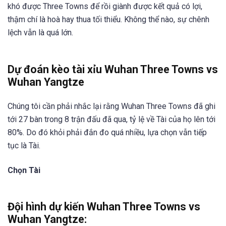
khó được Three Towns để rồi giành được kết quả có lợi,
thậm chí là hoà hay thua tối thiểu. Không thể nào, sự chênh
lệch vẫn là quá lớn.
Dự đoán kèo tài xỉu
Wuhan Three Towns vs
Wuhan Yangtze
Chúng tôi cần phải nhắc lại rằng Wuhan Three Towns đã ghi
tới 27 bàn trong 8 trận đấu đã qua, tỷ lệ về Tài của họ lên tới
80%. Do đó khỏi phải đắn đo quá nhiều, lựa chọn vẫn tiếp
tục là Tài.
Chọn Tài
Đội hình dự kiến
Wuhan Three Towns vs
Wuhan Yangtze: