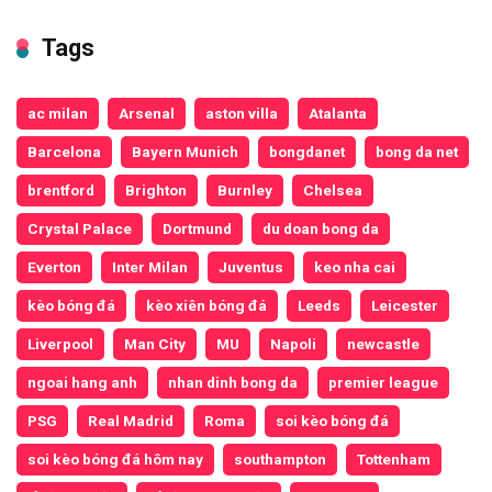
Tags
ac milan
Arsenal
aston villa
Atalanta
Barcelona
Bayern Munich
bongdanet
bong da net
brentford
Brighton
Burnley
Chelsea
Crystal Palace
Dortmund
du doan bong da
Everton
Inter Milan
Juventus
keo nha cai
kèo bóng đá
kèo xiên bóng đá
Leeds
Leicester
Liverpool
Man City
MU
Napoli
newcastle
ngoai hang anh
nhan dinh bong da
premier league
PSG
Real Madrid
Roma
soi kèo bóng đá
soi kèo bóng đá hôm nay
southampton
Tottenham