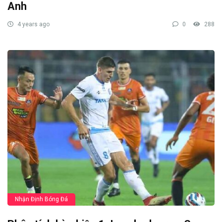
Anh
4 years ago
0
288
Nhận Định Bóng Đá