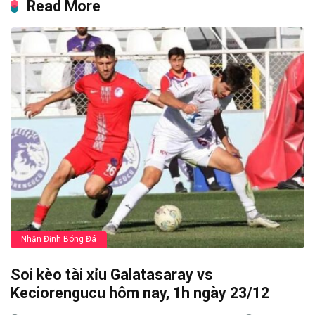
Read More
Nhận Định Bóng Đá
Soi kèo tài xỉu Galatasaray vs
Keciorengucu hôm nay, 1h ngày 23/12