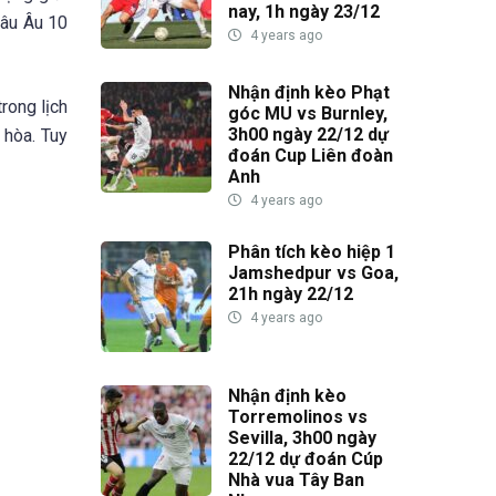
nay, 1h ngày 23/12
hâu Âu 10
4 years ago
Nhận định kèo Phạt
rong lịch
góc MU vs Burnley,
3h00 ngày 22/12 dự
 hòa. Tuy
đoán Cup Liên đoàn
Anh
4 years ago
Phân tích kèo hiệp 1
Jamshedpur vs Goa,
21h ngày 22/12
4 years ago
Nhận định kèo
Torremolinos vs
Sevilla, 3h00 ngày
22/12 dự đoán Cúp
Nhà vua Tây Ban