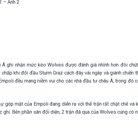
2 – Ảnh 2
u Á ghi nhận mức kèo Wolves được đánh giá nhỉnh hơn đôi chút 
 chấp khi đối đầu Sturm Graz cách đây vài ngày và giành chiến t
Empoli đều mang niềm vui cho các nhà đầu tư châu Á, trong đó c
 góp mặt của Empoli đang diễn ra với thế trận rất chặt chẽ và kí
 ghi. Bên phần sân đối diện, 2 trận đã qua của Wolves cúng có n