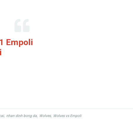
1 Empoli
i
cai
,
nhan dinh bong da
,
Wolves
,
Wolves vs Empoli