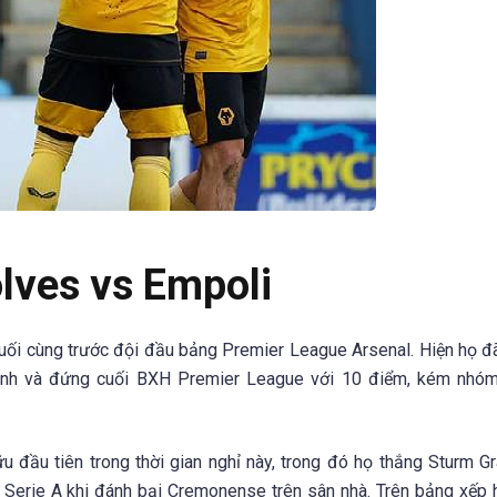
lves vs Empoli
uối cùng trước đội đầu bảng Premier League Arsenal. Hiện họ đã
g Anh và đứng cuối BXH Premier League với 10 điểm, kém nhóm
u đầu tiên trong thời gian nghỉ này, trong đó họ thắng Sturm Gr
i Serie A khi đánh bại Cremonense trên sân nhà. Trên bảng xếp 