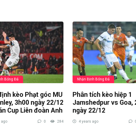
nh Bóng Đá
Nhận Định Bóng Đá
định kèo Phạt góc MU
Phân tích kèo hiệp 1
nley, 3h00 ngày 22/12
Jamshedpur vs Goa, 
án Cup Liên đoàn Anh
ngày 22/12
 ago
0
284
4 years ago