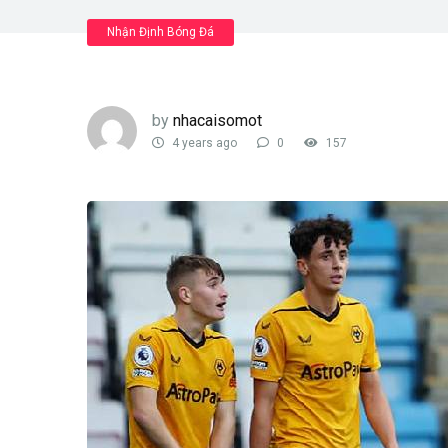
Nhận Định Bóng Đá
by
nhacaisomot
4 years ago
0
157