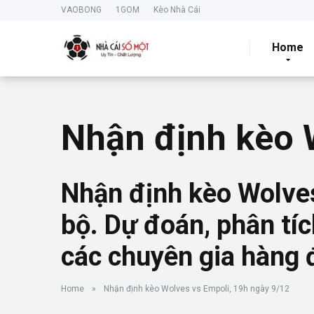
VAOBONG
1GOM
Kèo Nhà Cái
Home
Nhận định kèo 
Nhận định kèo Wolves
bộ. Dự đoán, phân tíc
các chuyên gia hàng 
Home
»
Nhận định kèo Wolves vs Empoli, 19h ngày 9/12