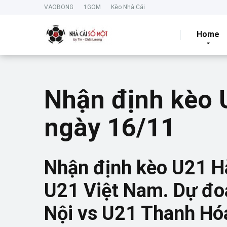
VAOBONG
1GOM
Kèo Nhà Cái
Home
Nhận định kèo 
ngày 16/11
Nhận định kèo U21 Hà
U21 Việt Nam. Dự đoá
Nội vs U21 Thanh Hóa