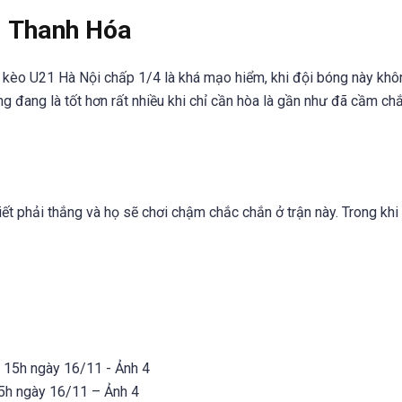
1 Thanh Hóa
 kèo U21 Hà Nội chấp 1/4 là khá mạo hiểm, khi đội bóng này khô
g đang là tốt hơn rất nhiều khi chỉ cần hòa là gần như đã cầm ch
ết phải thắng và họ sẽ chơi chậm chắc chắn ở trận này. Trong kh
15h ngày 16/11 – Ảnh 4