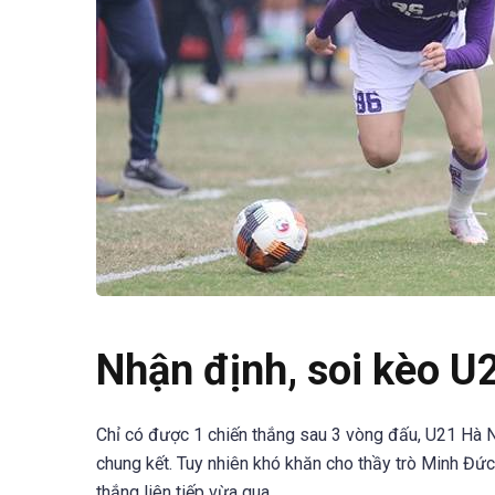
Nhận định, soi kèo U
Chỉ có được 1 chiến thắng sau 3 vòng đấu, U21 Hà N
chung kết. Tuy nhiên khó khăn cho thầy trò Minh Đức
thắng liên tiếp vừa qua.