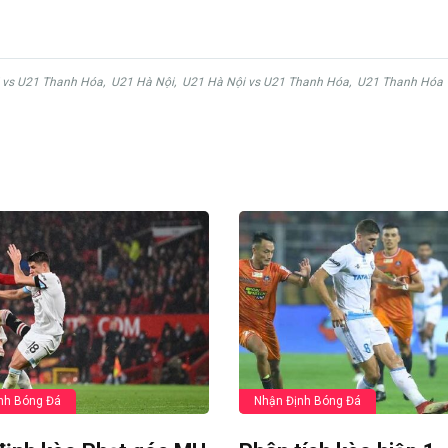
i vs U21 Thanh Hóa
,
U21 Hà Nội
,
U21 Hà Nội vs U21 Thanh Hóa
,
U21 Thanh Hóa
nh Bóng Đá
Nhận Định Bóng Đá