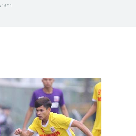
y 16/11