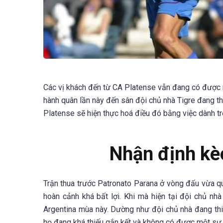
Các vị khách đến từ CA Platense vẫn đang có được 
hành quân lần này đến sân đội chủ nhà Tigre đang t
Platense sẽ hiện thực hoá điều đó bằng việc dành t
Nhận định kè
Trận thua trước Patronato Parana ở vòng đấu vừa q
hoàn cảnh khá bất lợi. Khi mà hiện tại đội chủ nh
Argentina mùa này. Dường như đội chủ nhà đang thi
họ đang khá thiếu gắn kết và không có được một sự