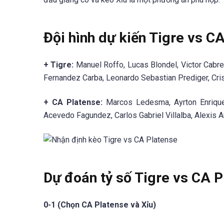
Đội hình dự kiến Tigre vs C
+ Tigre:
Manuel Roffo, Lucas Blondel, Victor Cabrer
Fernandez Carba, Leonardo Sebastian Prediger, Cristi
+ CA Platense:
Marcos Ledesma, Ayrton Enrique 
Acevedo Fagundez, Carlos Gabriel Villalba, Alexis 
Dự đoán tỷ số Tigre vs CA 
0-1 (Chọn CA Platense và Xỉu)