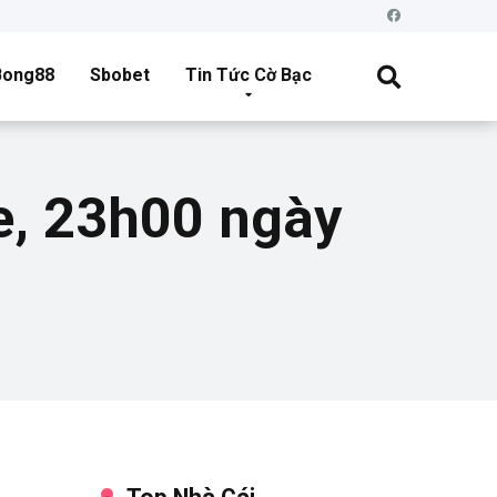
Bong88
Sbobet
Tin Tức Cờ Bạc
e, 23h00 ngày