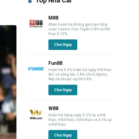
Top Nhà Cái
M88
Nhận hoàn trả không giới hạn tổng
cược Casino Trực Tuyến 0.8% và thể
thao 0.33%.
Chơi Ngay
Fun88
Hoàn trả 0.5% hoàn trả ngày thể thao
IBC và sòng bài, 0.8% cho E-Sports,.
Nếu tài khoản vip thì 0.8%.
Chơi Ngay
W88
Hoàn trả hàng ngày 0.2% tại a-thể
thao, i-thể thao, x-thể thao và 0.3% tại
e-thể thao.
Chơi Ngay