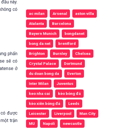
 đầu này.
 không có
ac milan
Arsenal
aston villa
Atalanta
Barcelona
Bayern Munich
bongdanet
bong da net
brentford
hưng phấn
Brighton
Burnley
Chelsea
se sẽ có
Crystal Palace
Dortmund
latense ở
du doan bong da
Everton
Inter Milan
Juventus
keo nha cai
kèo bóng đá
kèo xiên bóng đá
Leeds
g có được
Leicester
Liverpool
Man City
 một trận
MU
Napoli
newcastle