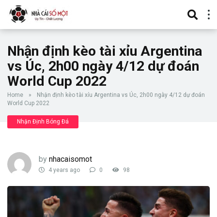
Nhận định kèo tài xỉu Argentina
vs Úc, 2h00 ngày 4/12 dự đoán
World Cup 2022
Home
»
Nhận định kèo tài xỉu Argentina vs Úc, 2h00 ngày 4/12 dự đoán
World Cup 2022
Nhận Định Bóng Đá
by
nhacaisomot
4 years ago
0
98