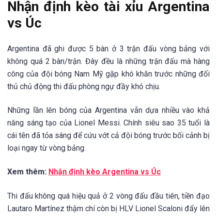
Nhận định kèo tài xỉu Argentina
vs Úc
Argentina đã ghi được 5 bàn ở 3 trận đấu vòng bảng với
không quá 2 bàn/trận. Đây đều là những trận đấu mà hàng
công của đội bóng Nam Mỹ gặp khó khăn trước những đối
thủ chủ động thi đấu phòng ngự đầy khó chịu.
Những lần lên bóng của Argentina vẫn dựa nhiều vào khả
năng sáng tạo của Lionel Messi. Chính siêu sao 35 tuổi là
cái tên đã tỏa sáng để cứu vớt cả đội bóng trước bối cảnh bị
loại ngay từ vòng bảng.
Xem thêm:
Nhận định kèo Argentina vs Úc
Thi đấu không quá hiệu quả ở 2 vòng đấu đầu tiên, tiền đạo
Lautaro Martínez thậm chí còn bị HLV Lionel Scaloni đẩy lên