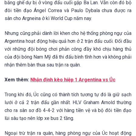
băng ghế dự bị ở vòng đấu cuối gặp Ba Lan. Vẫn còn đó bộ
đôi tiền đạo Ángel Correa và Paulo Dybala chưa được ra
sân cho Argneina ở kì World Cup năm nay.
Nhưng cũng phải dành lời khen cho hệ thống phòng ngự của
Argentina hoạt động hiệu quả hơn ở 2 trận đấu cuối. Đối đầu
với những đội bóng chơi phản công đầy khó chịu hàng thủ
của đội bóng Nam Mỹ đã thi đấu bình tĩnh hơn và không phải
nhận thêm bàn thua sau trận ra quân.
Xem thêm:
Nhận định kèo hiệp 1 Argentina vs Úc
Trong khi đó, Úc cũng có thành tích tương tự đó là giữ sạch
lưới ở cả 2 trận đấu gần nhất. HLV Graham Arnold thường
cho ra sân sơ đồ 4-4-2 với hàng tiền vệ và bộ đôi tiền đạo
lùi sâu tạo nên lớp xe bus 2 tầng.
Ngoại trừ trận ra quân, hàng phòng ngự của Úc hoạt động