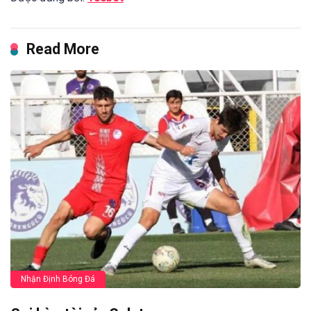
Read More
Nhận Định Bóng Đá