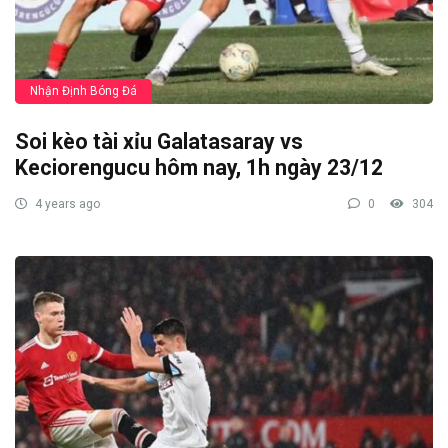
Nhận Định Bóng Đá
Soi kèo tài xỉu Galatasaray vs
Keciorengucu hôm nay, 1h ngày 23/12
4 years ago
0
304