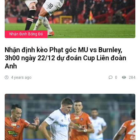
Nhận Định Bóng Đá
Nhận định kèo Phạt góc MU vs Burnley,
3h00 ngày 22/12 dự đoán Cup Liên đoàn
Anh
4 years ago
0
284