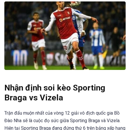
Nhận định soi kèo Sporting
Braga vs Vizela
Trận đấu muộn nhất của vòng 12 giải vô địch quốc gia Bồ
Đào Nha sẽ là cuộc đọ sức giữa Sporting Braga và Vizela.
Hiện tại Sporting Braga đang đứng thứ 6 trên bảng xếp hạng