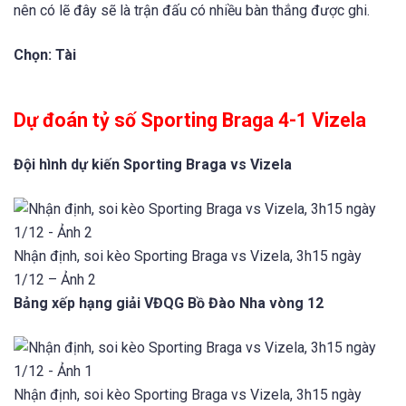
nên có lẽ đây sẽ là trận đấu có nhiều bàn thắng được ghi.
Chọn: Tài
Dự đoán tỷ số Sporting Braga 4-1 Vizela
Đội hình dự kiến Sporting Braga vs Vizela
Nhận định, soi kèo Sporting Braga vs Vizela, 3h15 ngày
1/12 – Ảnh 2
Bảng xếp hạng giải VĐQG Bồ Đào Nha vòng 12
Nhận định, soi kèo Sporting Braga vs Vizela, 3h15 ngày