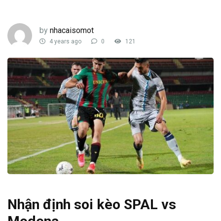
by
nhacaisomot
4 years ago
0
121
Nhận định soi kèo SPAL vs