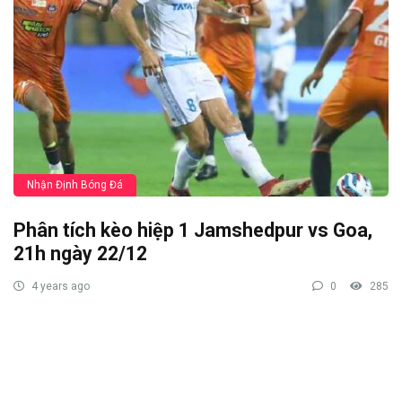
Nhận Định Bóng Đá
Phân tích kèo hiệp 1 Jamshedpur vs Goa,
21h ngày 22/12
4 years ago
0
285