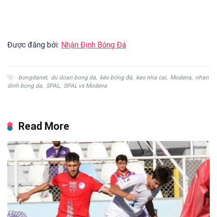
Được đăng bởi:
Nhận Định Bóng Đá
bongdanet
,
du doan bong da
,
kèo bóng đá
,
keo nha cai
,
Modena
,
nhan
dinh bong da
,
SPAL
,
SPAL vs Modena
Read More