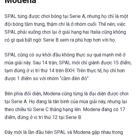
Modena
SPAL từng được chơi bóng tại Serie A, nhưng họ chỉ là một
đội bóng tầm trung, thậm chí là ở nhóm cuối. Thế nên, việc
SPAL phải xuống chơi lại ở giải hạng hai Italia cũng không
có gì quá bất ngờ. Serie B xem ra phù hợp hơn với họ.
SPAL cũng có sự khởi đầu không thực sự quá mạnh mẽ ở
mùa giải này. Sau 14 trận, SPAL mới chỉ giành được 15 điểm,
tạm đứng ở vị trí thứ 14 trên BXH. Trên thực tế, họ chỉ hơn
được 1 điểm so với nhóm “cầm đèn đỏ”.
Bên phía đối diện, Modena cũng từng là đại diện được chơi
tại Serie A. Họ đang là tân binh của mùa giải này, nhưng lại
theo chiều từ Serie C thăng hạng lên. Modena đang có 17
điểm, đứng ở vị trí thứ 12 tại Serie B.
Đây mới là lần đầu tiên SPAL và Modena gặp nhau trong