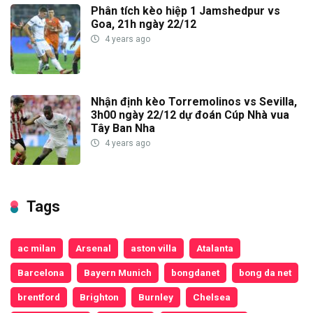
Phân tích kèo hiệp 1 Jamshedpur vs
Goa, 21h ngày 22/12
4 years ago
Nhận định kèo Torremolinos vs Sevilla,
3h00 ngày 22/12 dự đoán Cúp Nhà vua
Tây Ban Nha
4 years ago
Tags
ac milan
Arsenal
aston villa
Atalanta
Barcelona
Bayern Munich
bongdanet
bong da net
brentford
Brighton
Burnley
Chelsea