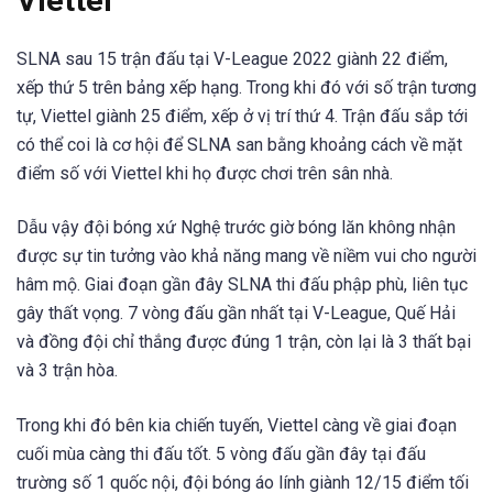
Viettel
SLNA sau 15 trận đấu tại V-League 2022 giành 22 điểm,
xếp thứ 5 trên bảng xếp hạng. Trong khi đó với số trận tương
tự, Viettel giành 25 điểm, xếp ở vị trí thứ 4. Trận đấu sắp tới
có thể coi là cơ hội để SLNA san bằng khoảng cách về mặt
điểm số với Viettel khi họ được chơi trên sân nhà.
Dẫu vậy đội bóng xứ Nghệ trước giờ bóng lăn không nhận
được sự tin tưởng vào khả năng mang về niềm vui cho người
hâm mộ. Giai đoạn gần đây SLNA thi đấu phập phù, liên tục
gây thất vọng. 7 vòng đấu gần nhất tại V-League, Quế Hải
và đồng đội chỉ thắng được đúng 1 trận, còn lại là 3 thất bại
và 3 trận hòa.
Trong khi đó bên kia chiến tuyến, Viettel càng về giai đoạn
cuối mùa càng thi đấu tốt. 5 vòng đấu gần đây tại đấu
trường số 1 quốc nội, đội bóng áo lính giành 12/15 điểm tối