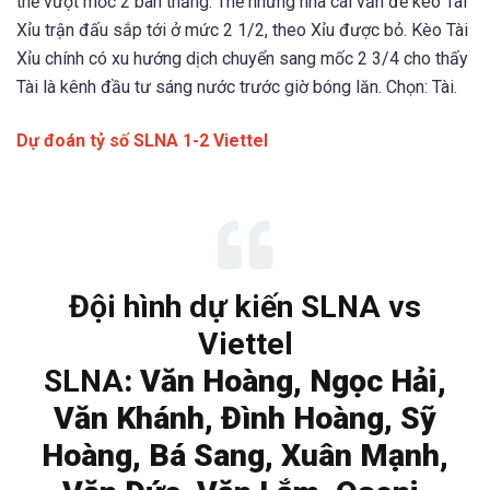
thể vượt mốc 2 bàn thắng. Thế nhưng nhà cái vẫn để kèo Tài
Xỉu trận đấu sắp tới ở mức 2 1/2, theo Xỉu được bỏ. Kèo Tài
Xỉu chính có xu hướng dịch chuyển sang mốc 2 3/4 cho thấy
Tài là kênh đầu tư sáng nước trước giờ bóng lăn. Chọn: Tài.
Dự đoán tỷ số SLNA 1-2 Viettel
Đội hình dự kiến SLNA vs
Viettel
SLNA
: Văn Hoàng, Ngọc Hải,
Văn Khánh, Đình Hoàng, Sỹ
Hoàng, Bá Sang, Xuân Mạnh,