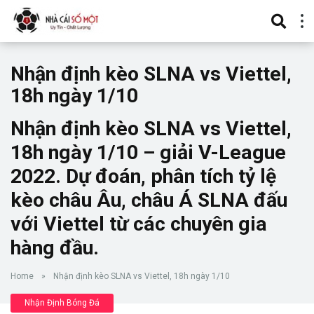
Nhận định kèo SLNA vs Viettel,
18h ngày 1/10
Nhận định kèo SLNA vs Viettel,
18h ngày 1/10 – giải V-League
2022. Dự đoán, phân tích tỷ lệ
kèo châu Âu, châu Á SLNA đấu
với Viettel từ các chuyên gia
hàng đầu.
Home
»
Nhận định kèo SLNA vs Viettel, 18h ngày 1/10
Nhận Định Bóng Đá