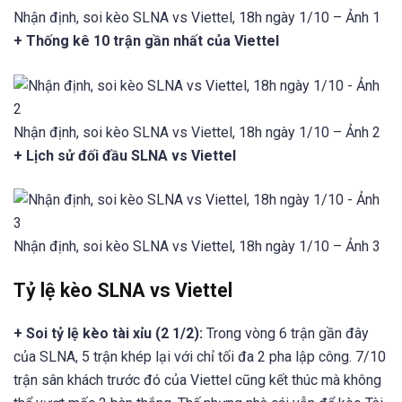
Nhận định, soi kèo SLNA vs Viettel, 18h ngày 1/10 – Ảnh 1
+ Thống kê 10 trận gần nhất của Viettel
Nhận định, soi kèo SLNA vs Viettel, 18h ngày 1/10 – Ảnh 2
+ Lịch sử đối đầu SLNA vs Viettel
Nhận định, soi kèo SLNA vs Viettel, 18h ngày 1/10 – Ảnh 3
Tỷ lệ kèo SLNA vs Viettel
+ Soi tỷ lệ kèo tài xỉu (2 1/2):
Trong vòng 6 trận gần đây
của SLNA, 5 trận khép lại với chỉ tối đa 2 pha lập công. 7/10
trận sân khách trước đó của Viettel cũng kết thúc mà không