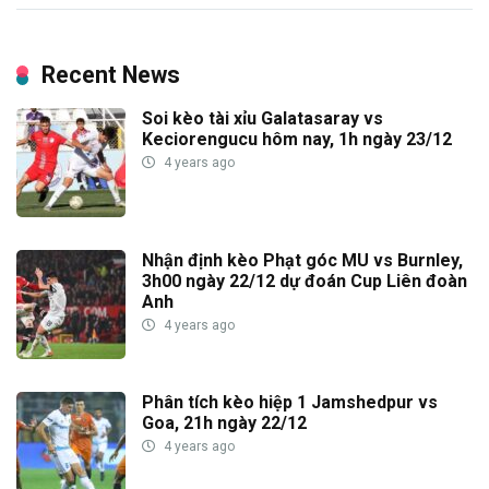
Recent News
Soi kèo tài xỉu Galatasaray vs
Keciorengucu hôm nay, 1h ngày 23/12
4 years ago
Nhận định kèo Phạt góc MU vs Burnley,
3h00 ngày 22/12 dự đoán Cup Liên đoàn
Anh
4 years ago
Phân tích kèo hiệp 1 Jamshedpur vs
Goa, 21h ngày 22/12
4 years ago