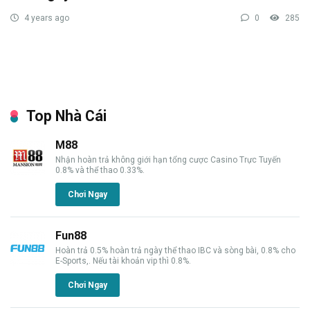
4 years ago
0
285
Top Nhà Cái
M88
Nhận hoàn trả không giới hạn tổng cược Casino Trực Tuyến
0.8% và thể thao 0.33%.
Chơi Ngay
Fun88
Hoàn trả 0.5% hoàn trả ngày thể thao IBC và sòng bài, 0.8% cho
E-Sports,. Nếu tài khoản vip thì 0.8%.
Chơi Ngay