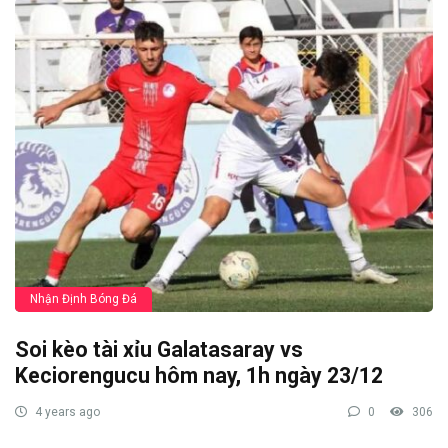
Nhận Định Bóng Đá
Soi kèo tài xỉu Galatasaray vs
Keciorengucu hôm nay, 1h ngày 23/12
4 years ago
0
306