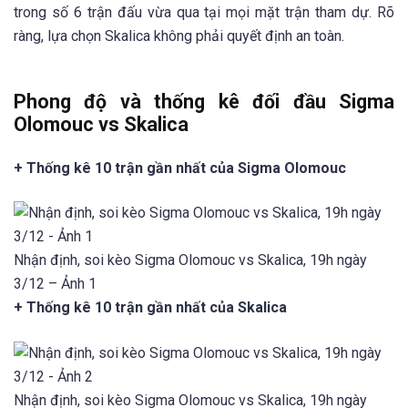
trong số 6 trận đấu vừa qua tại mọi mặt trận tham dự. Rõ
ràng, lựa chọn Skalica không phải quyết định an toàn.
Phong độ và thống kê đối đầu Sigma
Olomouc vs Skalica
+ Thống kê 10 trận gần nhất của Sigma Olomouc
Nhận định, soi kèo Sigma Olomouc vs Skalica, 19h ngày
3/12 – Ảnh 1
+ Thống kê 10 trận gần nhất của Skalica
Nhận định, soi kèo Sigma Olomouc vs Skalica, 19h ngày