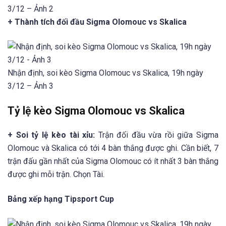
3/12 – Ảnh 2
+ Thành tích đối đầu Sigma Olomouc vs Skalica
Nhận định, soi kèo Sigma Olomouc vs Skalica, 19h ngày
3/12 – Ảnh 3
Tỷ lệ kèo Sigma Olomouc vs Skalica
+ Soi tỷ lệ kèo tài xỉu:
Trận đối đầu vừa rồi giữa Sigma
Olomouc và Skalica có tới 4 bàn thắng được ghi. Cần biết, 7
trận đấu gần nhất của Sigma Olomouc có ít nhất 3 bàn thắng
được ghi mỗi trận. Chọn Tài.
Bảng xếp hạng Tipsport Cup