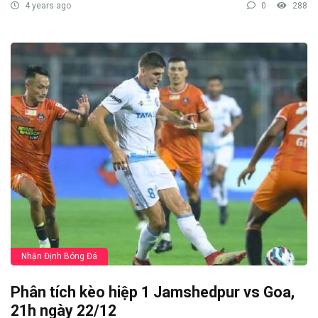
4 years ago
0
288
Nhận Định Bóng Đá
Phân tích kèo hiệp 1 Jamshedpur vs Goa,
21h ngày 22/12