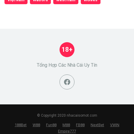
18+
Tổng Hợp Các Nhà Cái Uy Tín
© Copyright 2020 nhacaisomot.com
188Bet
W88
Fun88
M88
FB88
NextBet
VWIN
Empire777