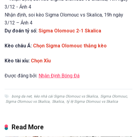
Nhận định, soi kèo Sigma Olomouc vs Skalica, 19h ngày
3/12 – Ảnh 4
Dự đoán tỷ số:
Sigma Olomouc 2-1 Skalica
Kèo châu Á:
Chọn Sigma Olomouc thắng kèo
Kèo tài xỉu:
Chọn Xỉu
Được đăng bởi:
Nhận Định Bóng Đá
bong da net
,
kèo nhà cái Sigma Olomouc vs Skalica
,
Sigma Olomouc
,
Sigma Olomouc vs Skalica
,
Skalica
,
tỷ lệ Sigma Olomouc vs Skalica
Read More