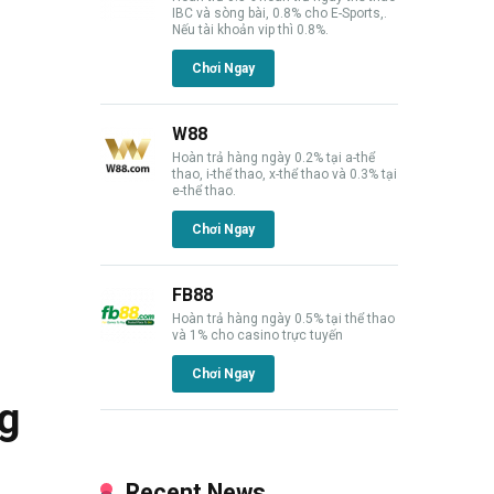
IBC và sòng bài, 0.8% cho E-Sports,.
Nếu tài khoản vip thì 0.8%.
Chơi Ngay
W88
Hoàn trả hàng ngày 0.2% tại a-thể
thao, i-thể thao, x-thể thao và 0.3% tại
e-thể thao.
Chơi Ngay
FB88
Hoàn trả hàng ngày 0.5% tại thể thao
và 1% cho casino trực tuyến
Chơi Ngay
ng
Recent News