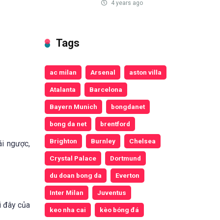
4 years ago
Tags
ac milan
Arsenal
aston villa
Atalanta
Barcelona
Bayern Munich
bongdanet
bong da net
brentford
Brighton
Burnley
Chelsea
ái ngược,
Crystal Palace
Dortmund
du doan bong da
Everton
Inter Milan
Juventus
i đây của
keo nha cai
kèo bóng đá