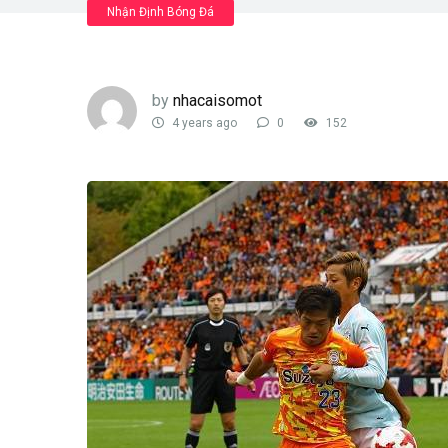
Nhận Định Bóng Đá
by
nhacaisomot
4 years ago
0
152