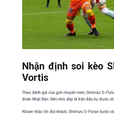
Nhận định soi kèo S
Vortis
Theo đánh giá của giới chuyên môn, Shimizu S-Pulse
đoàn Nhật Bản. Nên nhớ, đây là trận đấu họ được chơ
Khoan nhắc tới đội khách, Shimizu S-Pulse bước vào