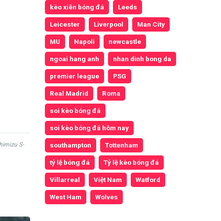
kèo xiên bóng đá
Leeds
Leicester
Liverpool
Man City
MU
Napoli
newcastle
ngoai hang anh
nhan dinh bong da
premier league
PSG
Real Madrid
Roma
soi kèo bóng đá
soi kèo bóng đá hôm nay
southampton
Tottenham
Shimizu S-
tỷ lệ bóng đá
Tỷ lệ kèo bóng đá
Villarreal
Việt Nam
Watford
West Ham
Wolves