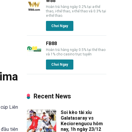
W88
Hoàn trả hàng ngày 0.2% tại a-thể
thao, i-thể thao, x-thể thao và 0.3% tại
e-thể thao.
Chơi Ngay
FB88
Hoàn trả hàng ngày 0.5% tại thể thao
và 1% cho casino trực tuyến
Chơi Ngay
hima
Recent News
 cúp Liên
Soi kèo tài xỉu
Galatasaray vs
Keciorengucu hôm
nay, 1h ngày 23/12
 đầu tiên