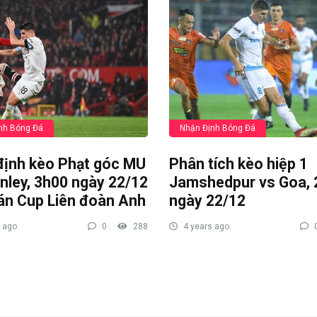
nh Bóng Đá
Nhận Định Bóng Đá
định kèo Phạt góc MU
Phân tích kèo hiệp 1
nley, 3h00 ngày 22/12
Jamshedpur vs Goa, 
án Cup Liên đoàn Anh
ngày 22/12
 ago
0
288
4 years ago