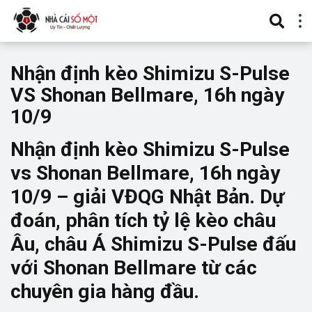
Nhận định kèo Shimizu S-Pulse
VS Shonan Bellmare, 16h ngày
10/9
Nhận định kèo Shimizu S-Pulse
vs Shonan Bellmare, 16h ngày
10/9 – giải VĐQG Nhật Bản. Dự
đoán, phân tích tỷ lệ kèo châu
Âu, châu Á Shimizu S-Pulse đấu
với Shonan Bellmare từ các
chuyên gia hàng đầu.