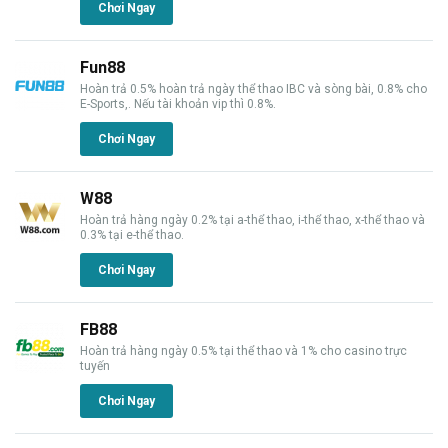
Chơi Ngay
Fun88
Hoàn trả 0.5% hoàn trả ngày thể thao IBC và sòng bài, 0.8% cho
E-Sports,. Nếu tài khoản vip thì 0.8%.
Chơi Ngay
W88
Hoàn trả hàng ngày 0.2% tại a-thể thao, i-thể thao, x-thể thao và
0.3% tại e-thể thao.
Chơi Ngay
FB88
Hoàn trả hàng ngày 0.5% tại thể thao và 1% cho casino trực
tuyến
Chơi Ngay