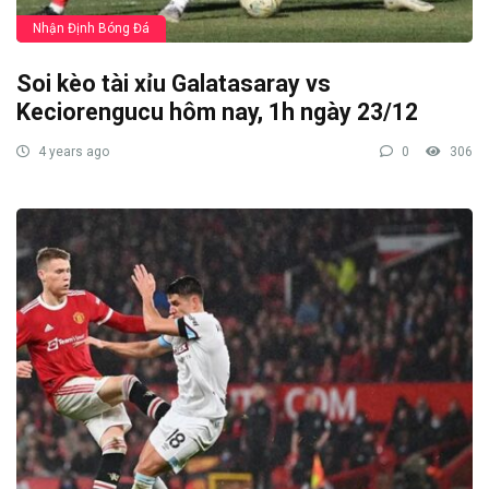
Nhận Định Bóng Đá
Soi kèo tài xỉu Galatasaray vs
Keciorengucu hôm nay, 1h ngày 23/12
4 years ago
0
306