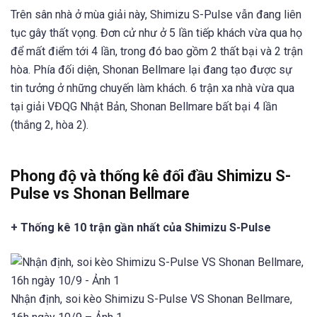
Trên sân nhà ở mùa giải này, Shimizu S-Pulse vẫn đang liên
tục gây thất vọng. Đơn cử như ở 5 lần tiếp khách vừa qua họ
để mất điểm tới 4 lần, trong đó bao gồm 2 thất bại và 2 trận
hòa. Phía đối diện, Shonan Bellmare lại đang tạo được sự
tin tưởng ở những chuyến làm khách. 6 trận xa nhà vừa qua
tại giải VĐQG Nhật Bản, Shonan Bellmare bất bại 4 lần
(thắng 2, hòa 2).
Phong độ và thống kê đối đầu Shimizu S-
Pulse vs Shonan Bellmare
+ Thống kê 10 trận gần nhất của Shimizu S-Pulse
Nhận định, soi kèo Shimizu S-Pulse VS Shonan Bellmare,