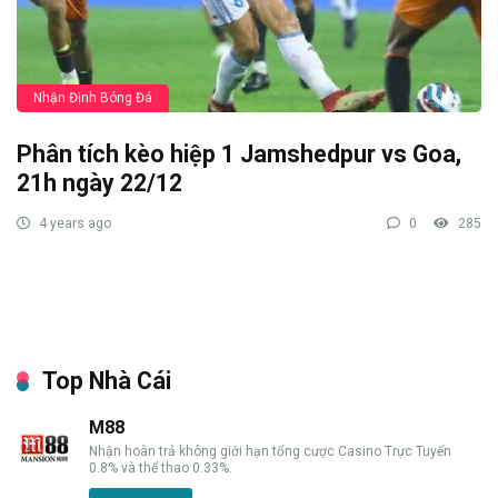
Nhận Định Bóng Đá
Phân tích kèo hiệp 1 Jamshedpur vs Goa,
21h ngày 22/12
4 years ago
0
285
Top Nhà Cái
M88
Nhận hoàn trả không giới hạn tổng cược Casino Trực Tuyến
0.8% và thể thao 0.33%.