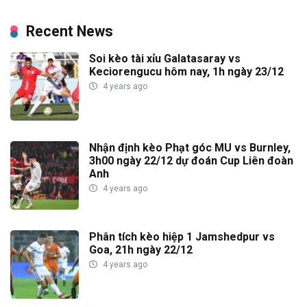
Recent News
Soi kèo tài xỉu Galatasaray vs
Keciorengucu hôm nay, 1h ngày 23/12
4 years ago
Nhận định kèo Phạt góc MU vs Burnley,
3h00 ngày 22/12 dự đoán Cup Liên đoàn
Anh
4 years ago
Phân tích kèo hiệp 1 Jamshedpur vs
Goa, 21h ngày 22/12
4 years ago