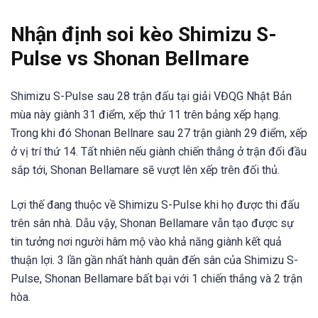
Nhận định soi kèo Shimizu S-
Pulse vs Shonan Bellmare
Shimizu S-Pulse sau 28 trận đấu tại giải VĐQG Nhật Bản
mùa này giành 31 điểm, xếp thứ 11 trên bảng xếp hạng.
Trong khi đó Shonan Bellnare sau 27 trận giành 29 điểm, xếp
ở vị trí thứ 14. Tất nhiên nếu giành chiến thắng ở trận đối đầu
sắp tới, Shonan Bellamare sẽ vượt lên xếp trên đối thủ.
Lợi thế đang thuộc về Shimizu S-Pulse khi họ được thi đấu
trên sân nhà. Dẫu vậy, Shonan Bellamare vẫn tạo được sự
tin tưởng nơi người hâm mộ vào khả năng giành kết quả
thuận lợi. 3 lần gần nhất hành quân đến sân của Shimizu S-
Pulse, Shonan Bellamare bất bại với 1 chiến thắng và 2 trận
hòa.