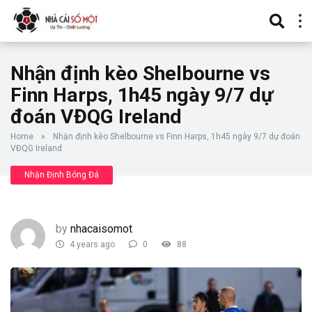
Nhận định kèo Shelbourne vs
Finn Harps, 1h45 ngày 9/7 dự
đoán VĐQG Ireland
Home
»
Nhận định kèo Shelbourne vs Finn Harps, 1h45 ngày 9/7 dự đoán
VĐQG Ireland
Nhận Định Bóng Đá
by
nhacaisomot
4 years ago
0
88