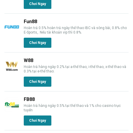
Chơi Ngay
Fun88
Hoàn trả 0.5% hoàn trả ngày thể thao IBC và sòng bài, 0.8% cho
E-Sports,. Nếu tài khoản vip thì 0.8%.
Chơi Ngay
W88
Hoàn trả hàng ngày 0.2% tại a-thể thao, i-thể thao, x-thể thao và
0.3% tại e-thể thao.
Chơi Ngay
FB88
Hoàn trả hàng ngày 0.5% tại thể thao và 1% cho casino trực
tuyến
Chơi Ngay