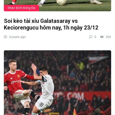
Nhận Định Bóng Đá
Soi kèo tài xỉu Galatasaray vs
Keciorengucu hôm nay, 1h ngày 23/12
4 years ago
0
306