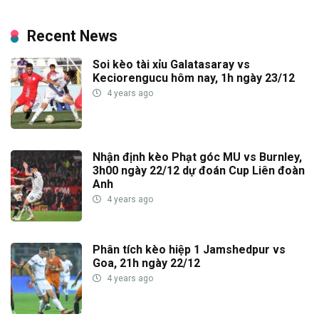
Recent News
Soi kèo tài xỉu Galatasaray vs
Keciorengucu hôm nay, 1h ngày 23/12
4 years ago
Nhận định kèo Phạt góc MU vs Burnley,
3h00 ngày 22/12 dự đoán Cup Liên đoàn
Anh
4 years ago
Phân tích kèo hiệp 1 Jamshedpur vs
Goa, 21h ngày 22/12
4 years ago