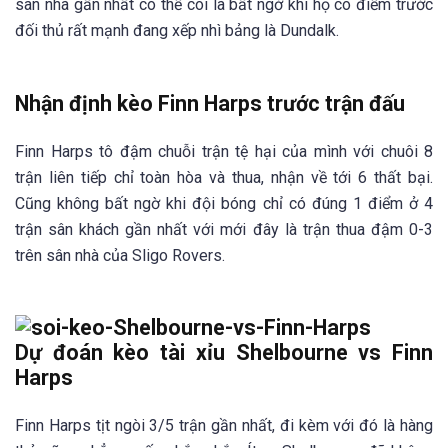
sân nhà gần nhất có thể coi là bất ngờ khi họ có điểm trước
đối thủ rất mạnh đang xếp nhì bảng là Dundalk.
Nhận định kèo Finn Harps trước trận đấu
Finn Harps tô đậm chuỗi trận tệ hại của mình với chuôi 8
trận liên tiếp chỉ toàn hòa và thua, nhận về tới 6 thất bại.
Cũng không bất ngờ khi đội bóng chỉ có đúng 1 điểm ở 4
trận sân khách gần nhất với mới đây là trận thua đậm 0-3
trên sân nhà của Sligo Rovers.
Dự đoán kèo tài xỉu Shelbourne vs Finn
Harps
Finn Harps tịt ngòi 3/5 trận gần nhất, đi kèm với đó là hàng