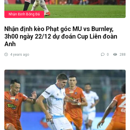
Nhận Định Bóng Đá
Nhận định kèo Phạt góc MU vs Burnley,
3h00 ngày 22/12 dự đoán Cup Liên đoàn
Anh
4 years ago
0
288