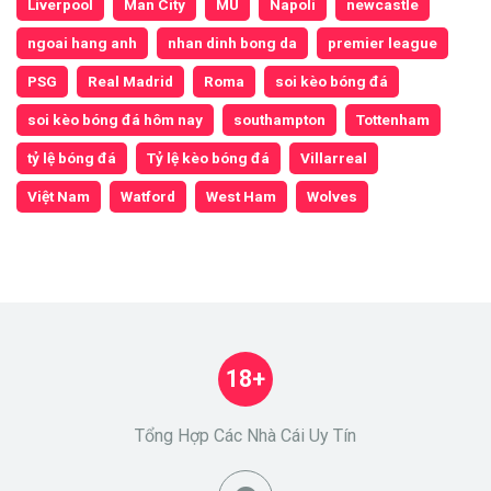
Liverpool
Man City
MU
Napoli
newcastle
ngoai hang anh
nhan dinh bong da
premier league
PSG
Real Madrid
Roma
soi kèo bóng đá
soi kèo bóng đá hôm nay
southampton
Tottenham
tỷ lệ bóng đá
Tỷ lệ kèo bóng đá
Villarreal
Việt Nam
Watford
West Ham
Wolves
18+
Tổng Hợp Các Nhà Cái Uy Tín