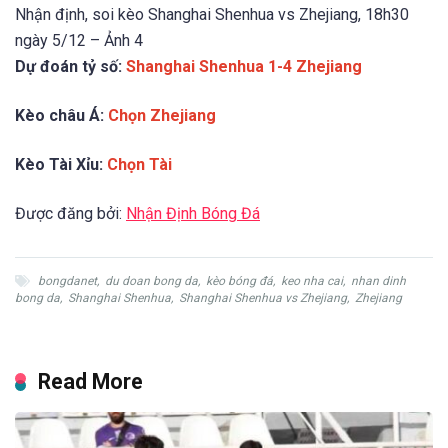
Nhận định, soi kèo Shanghai Shenhua vs Zhejiang, 18h30
ngày 5/12 – Ảnh 4
Dự đoán tỷ số:
Shanghai Shenhua 1-4 Zhejiang
Kèo châu Á:
Chọn Zhejiang
Kèo Tài Xỉu:
Chọn Tài
Được đăng bởi:
Nhận Định Bóng Đá
bongdanet
,
du doan bong da
,
kèo bóng đá
,
keo nha cai
,
nhan dinh
bong da
,
Shanghai Shenhua
,
Shanghai Shenhua vs Zhejiang
,
Zhejiang
Read More