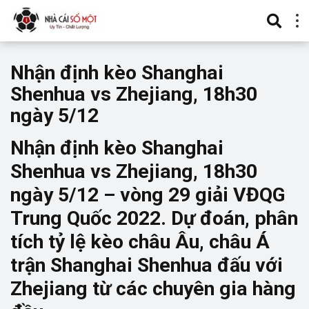
Nhận định kèo Shanghai
Shenhua vs Zhejiang, 18h30
ngày 5/12
Nhận định kèo Shanghai
Shenhua vs Zhejiang, 18h30
ngày 5/12 – vòng 29 giải VĐQG
Trung Quốc 2022. Dự đoán, phân
tích tỷ lệ kèo châu Âu, châu Á
trận Shanghai Shenhua đấu với
Zhejiang từ các chuyên gia hàng