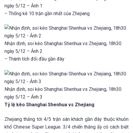
ngày 5/12 – Ảnh 1
– Thống kê 10 trận gần nhất của Zhejiang
Nhận định, soi kèo Shanghai Shenhua vs Zhejiang, 18h30
ngày 5/12 – Ảnh 2
– Thành tích đối đầu gần đây
Nhận định, soi kèo Shanghai Shenhua vs Zhejiang, 18h30
ngày 5/12 – Ảnh 3
Tỷ lệ kèo Shanghai Shenhua vs Zhejiang
Zhejiang thắng tới 4/5 trận sân khách gần đây thuộc khuôn
khổ Chinese Super League. 3/4 chiến thắng ấy có cách biệt