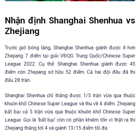
Nhận định Shanghai Shenhua vs
Zhejiang
Trước giờ bóng lăng, Shanghai Shenhua giành được ít hơn
Zhejiang 7 điểm tại giải VĐQG Trung Quốc/Chinese Super
League 2022. Cụ thể: Shanghai Shenhua giành được 45
điểm còn Zhejiang sở hữu 52 điểm. Cả hai đội đều đã thi
đấu 28 trận.
Shanghai Shenhua chỉ thắng được 1/5 trận vừa qua thuộc
khuôn khổ Chinese Super League và thu về 4 điểm. Zhejiang
bất bại cả 5 trận vừa qua thuộc khuôn khổ Chinese Super
League. Gọi là ‘bất bại’ còn có phần khiêm tốn vì thật ra thì
Zhejiang thắng tới 4 và giành 13/15 điểm tối đa.