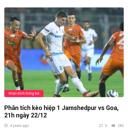
Nhận Định Bóng Đá
Phân tích kèo hiệp 1 Jamshedpur vs Goa,
21h ngày 22/12
4 years ago
0
285