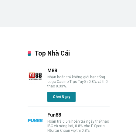
Top Nhà Cái
M88
Nhận hoàn trả không giới hạn tổng
cược Casino Trực Tuyến 0.8% và thể
thao 0.33%.
Chơi Ngay
Fun88
Hoàn trả 0.5% hoàn trả ngày thể thao
IBC và sòng bài, 0.8% cho E-Sports,.
Nếu tài khoản vip thì 0.8%.