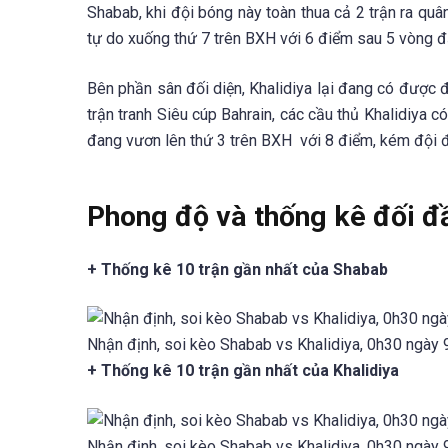
Shabab, khi đội bóng này toàn thua cả 2 trận ra quâ
tự do xuống thứ 7 trên BXH với 6 điểm sau 5 vòng đ
Bên phần sân đối diện, Khalidiya lại đang có được đ
trận tranh Siêu cúp Bahrain, các cầu thủ Khalidiya 
đang vươn lên thứ 3 trên BXH với 8 điểm, kém đội 
Phong độ và thống kê đối đ
+ Thống kê 10 trận gần nhất của Shabab
Nhận định, soi kèo Shabab vs Khalidiya, 0h30 ngày 
+ Thống kê 10 trận gần nhất của Khalidiya
Nhận định, soi kèo Shabab vs Khalidiya, 0h30 ngày 