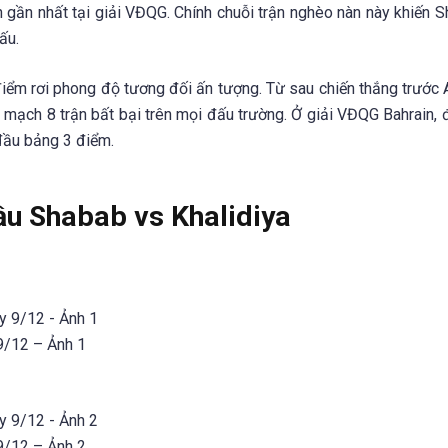
n gần nhất tại giải VĐQG. Chính chuỗi trận nghèo nàn này khiến S
ấu.
iểm rơi phong độ tương đối ấn tượng. Từ sau chiến thắng trước A
có mạch 8 trận bất bại trên mọi đấu trường. Ở giải VĐQG Bahrain, 
đầu bảng 3 điểm.
ầu Shabab vs Khalidiya
9/12 – Ảnh 1
9/12 – Ảnh 2