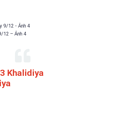
9/12 – Ảnh 4
3 Khalidiya
iya