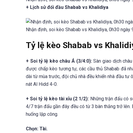
+ Lịch sử đối đầu Shabab vs Khalidiya
Nhận định, soi kèo Shabab vs Khalidiya, 0h30 ngày 
Tỷ lệ kèo Shabab vs Khalidi
+ Soi tỷ lệ kèo châu Á (3/4:0):
Sàn giao dịch châu 
được chấp kèo tương tự, các cầu thủ Shabab đã nhậ
dài từ mùa trước, đội chủ nhà đều khiến nhà đầu tư 
nát Al Hidd 4-0.
+ Soi tỷ lệ kèo tài xỉu (2 1/2):
Những trận đấu có sự
4/7 trận đấu gần đây đều có từ 3 bàn thắng trở lên. 
huống lập công.
Chọn: Tài.