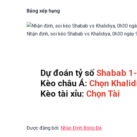
Bảng xếp hạng
Nhận định, soi kèo Shabab vs Khalidiya, 0h30 ngày 
Dự đoán tỷ số
Shabab 1-
Kèo châu Á:
Chọn Khalid
Kèo tài xỉu:
Chọn Tài
Được đăng bởi:
Nhận Định Bóng Đá