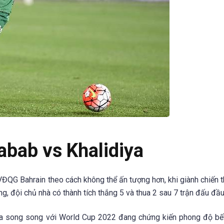
abab vs Khalidiya
VĐQG Bahrain theo cách không thể ấn tượng hơn, khi giành chiến 
g, đội chủ nhà có thành tích thắng 5 và thua 2 sau 7 trận đấu đầu
n ra song song với World Cup 2022 đang chứng kiến phong độ bế