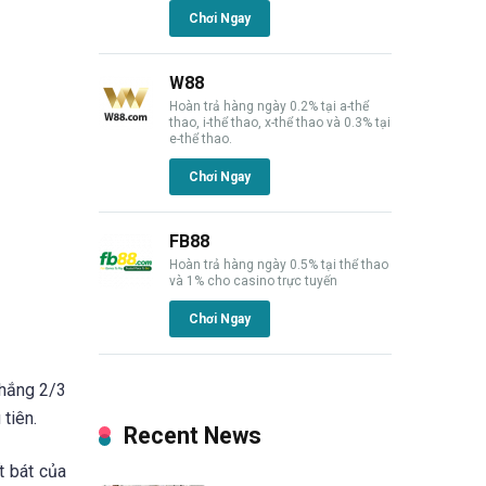
Chơi Ngay
W88
Hoàn trả hàng ngày 0.2% tại a-thể
thao, i-thể thao, x-thể thao và 0.3% tại
e-thể thao.
Chơi Ngay
FB88
Hoàn trả hàng ngày 0.5% tại thể thao
và 1% cho casino trực tuyến
Chơi Ngay
thắng 2/3
 tiên.
Recent News
t bát của