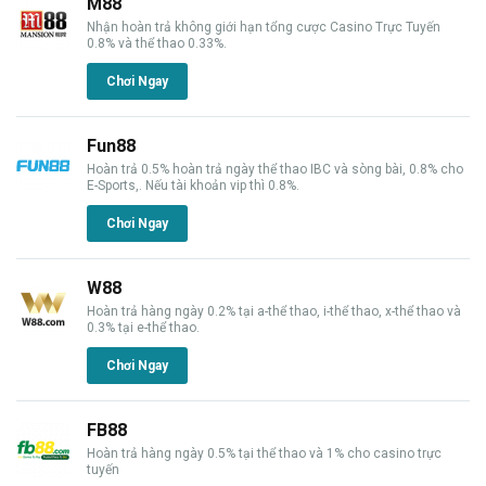
M88
Nhận hoàn trả không giới hạn tổng cược Casino Trực Tuyến
0.8% và thể thao 0.33%.
Chơi Ngay
Fun88
Hoàn trả 0.5% hoàn trả ngày thể thao IBC và sòng bài, 0.8% cho
E-Sports,. Nếu tài khoản vip thì 0.8%.
Chơi Ngay
W88
Hoàn trả hàng ngày 0.2% tại a-thể thao, i-thể thao, x-thể thao và
0.3% tại e-thể thao.
Chơi Ngay
FB88
Hoàn trả hàng ngày 0.5% tại thể thao và 1% cho casino trực
tuyến