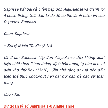
Saprissa bất bại cả 5 lần tiếp đón Alajuelense và giành tới
4 chiến thắng. Giới đầu tư do đó có thể dành niềm tin cho
Deportivo Saprissa.
Chọn: Saprissa
– Soi tỷ lệ kèo Tài Xỉu (2 1/4)
Cả 2 lần Saprissa tiếp đón Alajuelense đều không xuất
hiện nhiều hơn 2 bàn thắng. Kịch bản tương tự hứa hẹn tái
diễn vào thứ Bảy (15/10). Cần nhớ rằng đây là trận đấu
theo thể thức knock-out nên hai đội cần đề cao sự thận
trọng.
Chọn: Xỉu
Dự đoán tỷ số Saprissa 1-0 Alajuelense