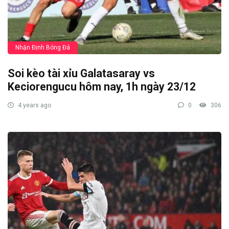
Nhận Định Bóng Đá
Soi kèo tài xỉu Galatasaray vs
Keciorengucu hôm nay, 1h ngày 23/12
4 years ago
0
306