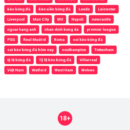
kèo bóng đá
kèo xiên bóng đá
Leeds
Leicester
Liverpool
Man City
MU
Napoli
newcastle
ngoai hang anh
nhan dinh bong da
premier league
PSG
Real Madrid
Roma
soi kèo bóng đá
soi kèo bóng đá hôm nay
southampton
Tottenham
tỷ lệ bóng đá
Tỷ lệ kèo bóng đá
Villarreal
Việt Nam
Watford
West Ham
Wolves
18+