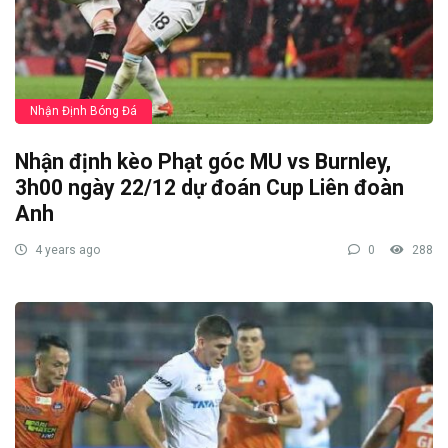
Nhận Định Bóng Đá
Nhận định kèo Phạt góc MU vs Burnley,
3h00 ngày 22/12 dự đoán Cup Liên đoàn
Anh
4 years ago
0
288