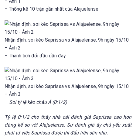
– Ảnh 1
– Thống kê 10 trận gần nhất của Alajuelense
Nhận định, soi kèo Saprissa vs Alajuelense, 9h ngày 15/10
– Ảnh 2
– Thành tích đối đầu gần đây
Nhận định, soi kèo Saprissa vs Alajuelense, 9h ngày 15/10
– Ảnh 3
– Soi tỷ lệ kèo châu Á (0:1/2)
Tỷ lệ 0:1/2 cho thấy nhà cái đánh giá Saprissa cao hơn
đáng kể so với Alajuelense. Sự đánh giá ấy chủ yếu xuất
phát từ việc Saprissa được thi đấu trên sân nhà.