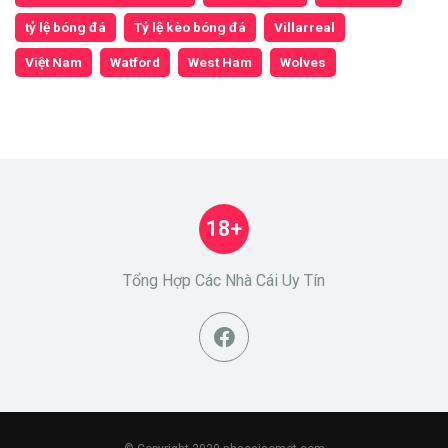
tỷ lệ bóng đá
Tỷ lệ kèo bóng đá
Villarreal
Việt Nam
Watford
West Ham
Wolves
18+
Tổng Hợp Các Nhà Cái Uy Tín