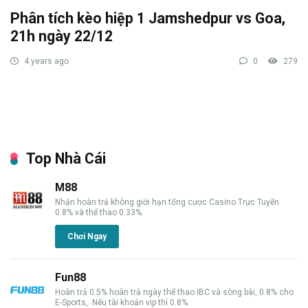
Phân tích kèo hiệp 1 Jamshedpur vs Goa,
21h ngày 22/12
4 years ago
0
279
Top Nhà Cái
M88
Nhận hoàn trả không giới hạn tổng cược Casino Trực Tuyến
0.8% và thể thao 0.33%.
Chơi Ngay
Fun88
Hoàn trả 0.5% hoàn trả ngày thể thao IBC và sòng bài, 0.8% cho
E-Sports,. Nếu tài khoản vip thì 0.8%.