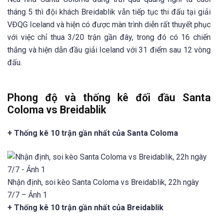
tháng 5 thì đội khách Breidablik vẫn tiếp tục thi đấu tại giải
VĐQG Iceland và hiện có được màn trình diễn rất thuyết phục
với việc chỉ thua 3/20 trận gần đây, trong đó có 16 chiến
thắng và hiện dẫn đầu giải Iceland với 31 điểm sau 12 vòng
đấu.
Phong độ và thống kê đối đầu Santa
Coloma vs Breidablik
+ Thống kê 10 trận gần nhất của Santa Coloma
Nhận định, soi kèo Santa Coloma vs Breidablik, 22h ngày
7/7 – Ảnh 1
+ Thống kê 10 trận gần nhất của Breidablik