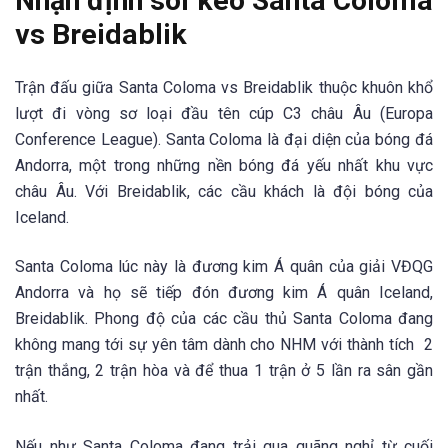
Nhận định soi kèo Santa Coloma
vs Breidablik
Trận đấu giữa Santa Coloma vs Breidablik thuộc khuôn khổ
lượt đi vòng sơ loại đầu tên cúp C3 châu Âu (Europa
Conference League). Santa Coloma là đại diện của bóng đá
Andorra, một trong những nền bóng đá yếu nhất khu vực
châu Âu. Với Breidablik, các cầu khách là đội bóng của
Iceland.
Santa Coloma lúc này là đương kim Á quân của giải VĐQG
Andorra và họ sẽ tiếp đón đương kim Á quân Iceland,
Breidablik. Phong độ của các cầu thủ Santa Coloma đang
không mang tới sự yên tâm dành cho NHM với thành tích 2
trận thắng, 2 trận hòa và để thua 1 trận ở 5 lần ra sân gần
nhất.
Nếu như Santa Coloma đang trải qua quãng nghỉ từ cuối