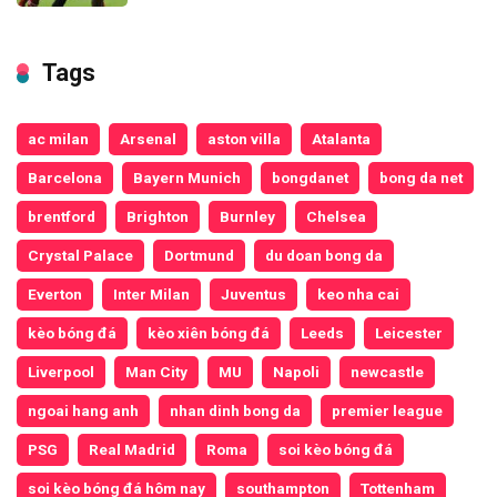
Tags
ac milan
Arsenal
aston villa
Atalanta
Barcelona
Bayern Munich
bongdanet
bong da net
brentford
Brighton
Burnley
Chelsea
Crystal Palace
Dortmund
du doan bong da
Everton
Inter Milan
Juventus
keo nha cai
kèo bóng đá
kèo xiên bóng đá
Leeds
Leicester
Liverpool
Man City
MU
Napoli
newcastle
ngoai hang anh
nhan dinh bong da
premier league
PSG
Real Madrid
Roma
soi kèo bóng đá
soi kèo bóng đá hôm nay
southampton
Tottenham