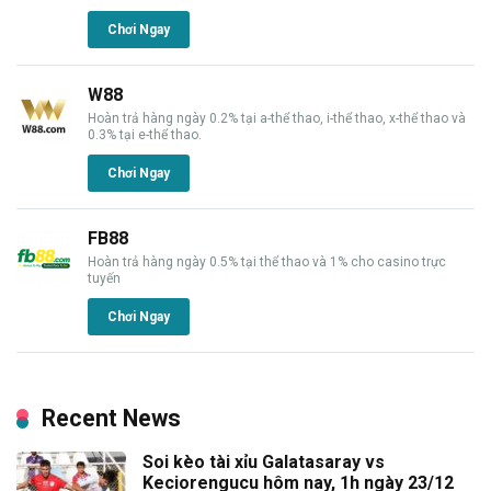
Chơi Ngay
W88
Hoàn trả hàng ngày 0.2% tại a-thể thao, i-thể thao, x-thể thao và
0.3% tại e-thể thao.
Chơi Ngay
FB88
Hoàn trả hàng ngày 0.5% tại thể thao và 1% cho casino trực
tuyến
Chơi Ngay
Recent News
Soi kèo tài xỉu Galatasaray vs
Keciorengucu hôm nay, 1h ngày 23/12