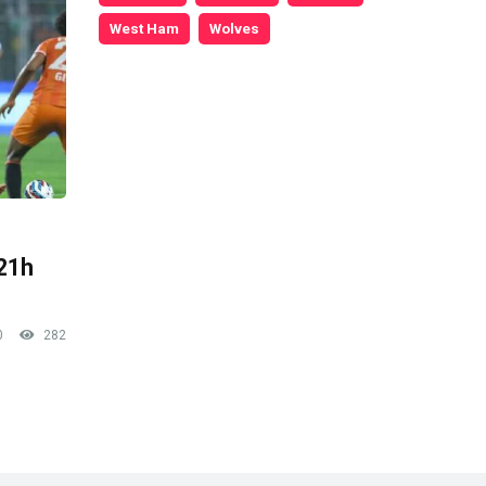
West Ham
Wolves
21h
0
282