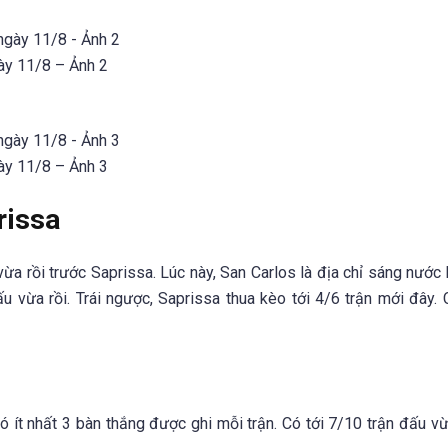
ày 11/8 – Ảnh 2
ày 11/8 – Ảnh 3
rissa
vừa rồi trước Saprissa. Lúc này, San Carlos là địa chỉ sáng nước 
ấu vừa rồi. Trái ngược, Saprissa thua kèo tới 4/6 trận mới đây.
 ít nhất 3 bàn thắng được ghi mỗi trận. Có tới 7/10 trận đấu vừ