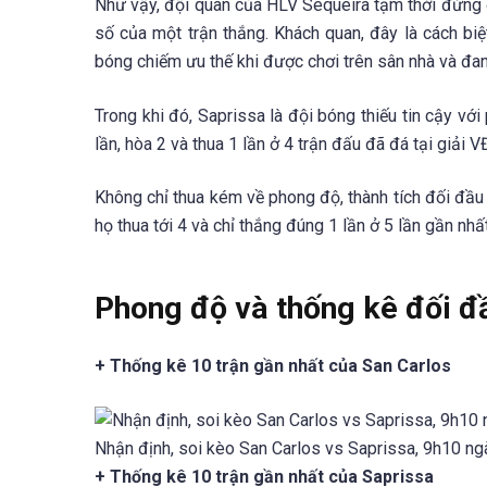
Như vậy, đội quân của HLV Sequeira tạm thời đứng 
số của một trận thắng. Khách quan, đây là cách biệ
bóng chiếm ưu thế khi được chơi trên sân nhà và đa
Trong khi đó, Saprissa là đội bóng thiếu tin cậy vớ
lần, hòa 2 và thua 1 lần ở 4 trận đấu đã đá tại giải
Không chỉ thua kém về phong độ, thành tích đối đầu 
họ thua tới 4 và chỉ thắng đúng 1 lần ở 5 lần gần nh
Phong độ và thống kê đối đ
+ Thống kê 10 trận gần nhất của San Carlos
Nhận định, soi kèo San Carlos vs Saprissa, 9h10 ng
+ Thống kê 10 trận gần nhất của Saprissa