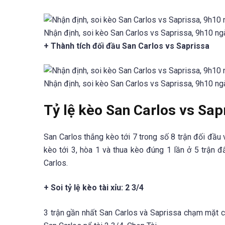
Nhận định, soi kèo San Carlos vs Saprissa, 9h10 ng
+ Thành tích đối đầu San Carlos vs Saprissa
Nhận định, soi kèo San Carlos vs Saprissa, 9h10 ng
Tỷ lệ kèo San Carlos vs Sap
San Carlos thắng kèo tới 7 trong số 8 trận đối đầu 
kèo tới 3, hòa 1 và thua kèo đúng 1 lần ở 5 trận đ
Carlos.
+ Soi tỷ lệ kèo tài xỉu: 2 3/4
3 trận gần nhất San Carlos và Saprissa chạm mặt có