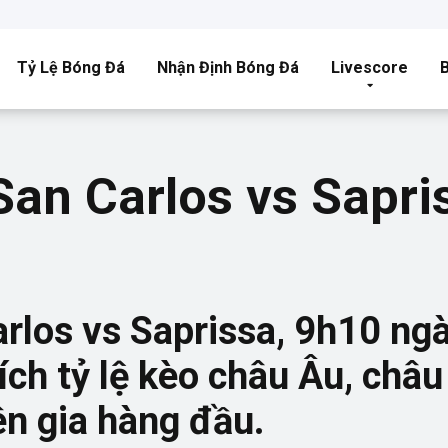
Tỷ Lệ Bóng Đá
Nhận Định Bóng Đá
Livescore
San Carlos vs Sapri
rlos vs Saprissa, 9h10 ng
ích tỷ lệ kèo châu Âu, châ
ên gia hàng đầu.