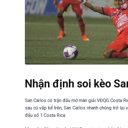
Nhận định soi kèo Sa
San Carlos có trận đấu mở màn giải VĐQG Costa Rica
sau cú vấp kể trên, San Carlos nhanh chóng trở lại 
đấu số 1 Costa Rica.