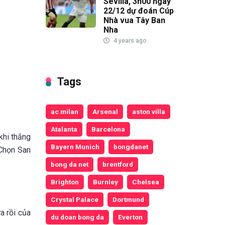
Sevilla, 3h00 ngày
22/12 dự đoán Cúp
Nhà vua Tây Ban
Nha
4 years ago
Tags
ac milan
Arsenal
aston villa
Atalanta
Barcelona
khi thắng
Bayern Munich
bongdanet
 Chọn San
bong da net
brentford
Brighton
Burnley
Chelsea
Crystal Palace
Dortmund
a rồi của
du doan bong da
Everton