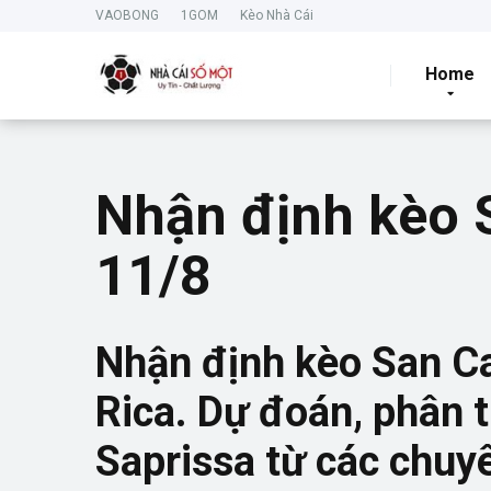
VAOBONG
1GOM
Kèo Nhà Cái
Home
Nhận định kèo 
11/8
Nhận định kèo San Ca
Rica. Dự đoán, phân t
Saprissa từ các chuy