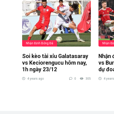
Nhận Định Bóng Đá
Nhận Đị
Soi kèo tài xỉu Galatasaray
Nhận 
vs Keciorengucu hôm nay,
vs Bur
1h ngày 23/12
dự đo
4 years ago
0
305
4 years