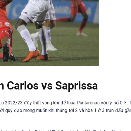
n Carlos vs Saprissa
 2022/23 đầy thất vọng khi để thua Puntarenas với tỷ số 0-3. T
với quỹ đạo mong muốn khi thắng tới 2 và hòa 1 ở 3 trận đấu gần