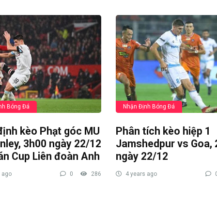
nh Bóng Đá
Nhận Định Bóng Đá
định kèo Phạt góc MU
Phân tích kèo hiệp 1
nley, 3h00 ngày 22/12
Jamshedpur vs Goa, 
án Cup Liên đoàn Anh
ngày 22/12
 ago
0
286
4 years ago