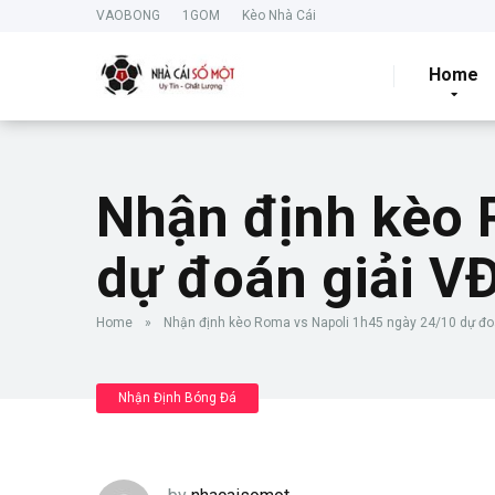
VAOBONG
1GOM
Kèo Nhà Cái
Home
Nhận định kèo 
dự đoán giải VĐ
Home
»
Nhận định kèo Roma vs Napoli 1h45 ngày 24/10 dự đoá
Nhận Định Bóng Đá