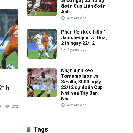
3h00 ngày 22/12 dự
đoán Cup Liên đoàn
Anh
4 years ago
Phân tích kèo hiệp 1
Jamshedpur vs Goa,
21h ngày 22/12
4 years ago
Nhận định kèo
Torremolinos vs
Sevilla, 3h00 ngày
21h
22/12 dự đoán Cúp
Nhà vua Tây Ban
Nha
4 years ago
0
282
Tags