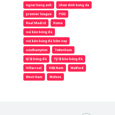
ngoai hang anh
nhan dinh bong da
premier league
PSG
Real Madrid
Roma
soi kèo bóng đá
soi kèo bóng đá hôm nay
southampton
Tottenham
tỷ lệ bóng đá
Tỷ lệ kèo bóng đá
Villarreal
Việt Nam
Watford
West Ham
Wolves