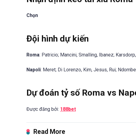
Chọn
Đội hình dự kiến
Roma
: Patricio; Mancini, Smalling, Ibanez; Karsdorp
Napoli
: Meret; Di Lorenzo, Kim, Jesus, Rui; Ndombel
Dự đoán tỷ số Roma vs Napo
Được đăng bởi:
188bet
Read More