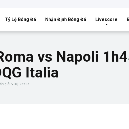
Tỷ Lệ Bóng Đá
Nhận Định Bóng Đá
Livescore
Roma vs Napoli 1h4
QG Italia
n giải VĐQG Italia