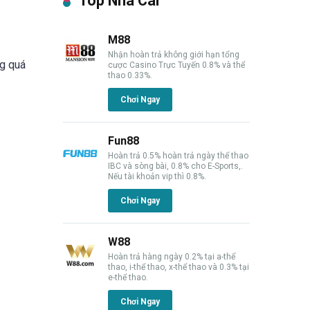
Top Nhà Cái
M88
Nhận hoàn trả không giới hạn tổng
ng quá
cược Casino Trực Tuyến 0.8% và thể
thao 0.33%.
Chơi Ngay
Fun88
Hoàn trả 0.5% hoàn trả ngày thể thao
IBC và sòng bài, 0.8% cho E-Sports,.
Nếu tài khoản vip thì 0.8%.
Chơi Ngay
W88
Hoàn trả hàng ngày 0.2% tại a-thể
thao, i-thể thao, x-thể thao và 0.3% tại
e-thể thao.
Chơi Ngay