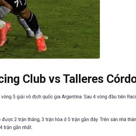
cing Club vs Talleres Córd
i vòng 5 giải vô địch quốc gia Argentina. Sau 4 vòng đầu tiên Rac
được 2 trận thắng, 3 trận hòa ở 5 trận gần đây. Trên sân nhà thàn
4 trận gần nhất.