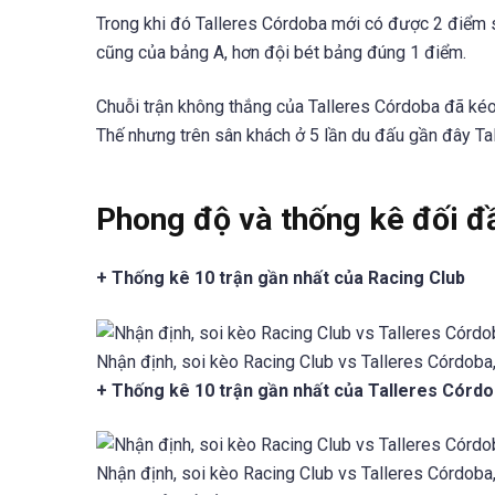
Trong khi đó Talleres Córdoba mới có được 2 điểm s
cũng của bảng A, hơn đội bét bảng đúng 1 điểm.
Chuỗi trận không thắng của Talleres Córdoba đã kéo 
Thế nhưng trên sân khách ở 5 lần du đấu gần đây Tall
Phong độ và thống kê đối đ
+ Thống kê 10 trận gần nhất của Racing Club
Nhận định, soi kèo Racing Club vs Talleres Córdoba
+ Thống kê 10 trận gần nhất của Talleres Córd
Nhận định, soi kèo Racing Club vs Talleres Córdoba