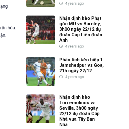
4 years ago
hạng
Nhận định kèo Phạt
góc MU vs Burnley,
rận hòa.
3h00 ngày 22/12 dự
đoán Cup Liên đoàn
rận.
Anh
4 years ago
a
Phân tích kèo hiệp 1
Jamshedpur vs Goa,
21h ngày 22/12
4 years ago
Nhận định kèo
Torremolinos vs
Sevilla, 3h00 ngày
22/12 dự đoán Cúp
Nhà vua Tây Ban
Nha