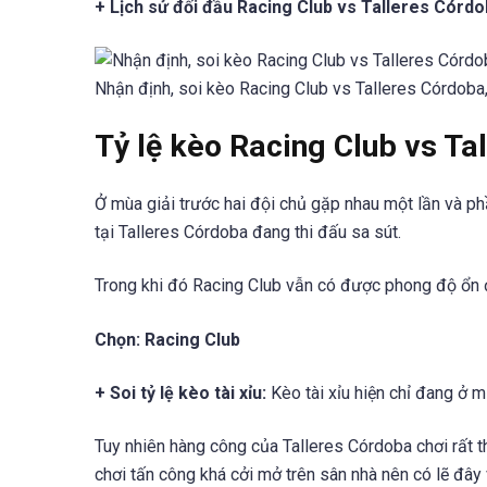
+ Lịch sử đối đầu Racing Club vs Talleres Córd
Nhận định, soi kèo Racing Club vs Talleres Córdoba
Tỷ lệ kèo Racing Club vs Ta
Ở mùa giải trước hai đội chủ gặp nhau một lần và ph
tại Talleres Córdoba đang thi đấu sa sút.
Trong khi đó Racing Club vẫn có được phong độ ổn đị
Chọn: Racing Club
+ Soi tỷ lệ kèo tài xỉu:
Kèo tài xỉu hiện chỉ đang ở m
Tuy nhiên hàng công của Talleres Córdoba chơi rất thấ
chơi tấn công khá cởi mở trên sân nhà nên có lẽ đây 