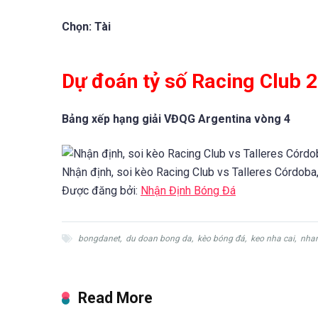
Chọn: Tài
Dự đoán tỷ số Racing Club 
Bảng xếp hạng giải VĐQG Argentina vòng 4
Nhận định, soi kèo Racing Club vs Talleres Córdoba
Được đăng bởi:
Nhận Định Bóng Đá
bongdanet
,
du doan bong da
,
kèo bóng đá
,
keo nha cai
,
nhan
Read More