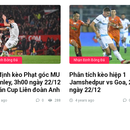
nh Bóng Đá
Nhận Định Bóng Đá
định kèo Phạt góc MU
Phân tích kèo hiệp 1
nley, 3h00 ngày 22/12
Jamshedpur vs Goa, 
án Cup Liên đoàn Anh
ngày 22/12
 ago
0
288
4 years ago