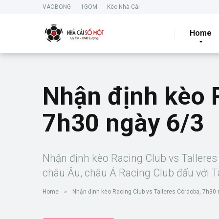
VAOBONG
1GOM
Kèo Nhà Cái
Home
Nhận định kèo R
7h30 ngày 6/3
Nhận định kèo Racing Club vs Talleres
châu Âu, châu Á Racing Club đấu với T
Home
»
Nhận định kèo Racing Club vs Talleres Córdoba, 7h30 