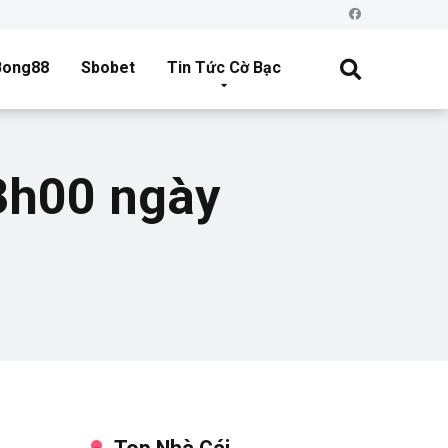
Bong88
Sbobet
Tin Tức Cờ Bạc
3h00 ngày