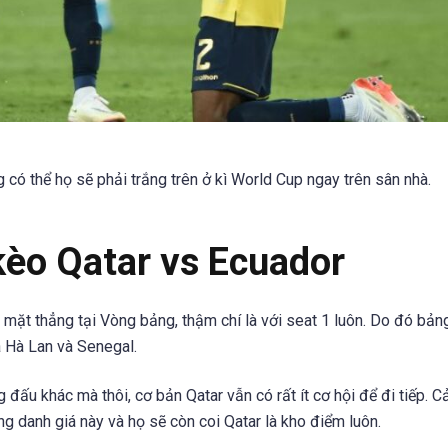
g có thể họ sẽ phải trắng trên ở kì World Cup ngay trên sân nhà.
kèo
Qatar vs Ecuador
 mặt thẳng tại Vòng bảng, thậm chí là với seat 1 luôn. Do đó bản
à Hà Lan và Senegal.
đấu khác mà thôi, cơ bản Qatar vẫn có rất ít cơ hội để đi tiếp. Cả
ng danh giá này và họ sẽ còn coi Qatar là kho điểm luôn.