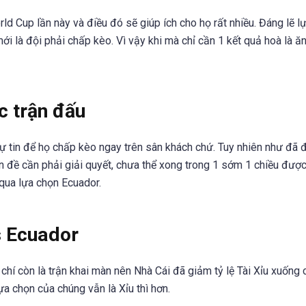
rld Cup lần này và điều đó sẽ giúp ích cho họ rất nhiều. Đáng lẽ l
i là đội phải chấp kèo. Vì vậy khi mà chỉ cần 1 kết quả hoà là ăn 
c trận đấu
tự tin để họ chấp kèo ngay trên sân khách chứ. Tuy nhiên như đã 
ấn đề cần phải giải quyết, chưa thể xong trong 1 sớm 1 chiều đượ
 qua lựa chọn Ecuador.
s Ecuador
 chí còn là trận khai màn nên Nhà Cái đã giảm tỷ lệ Tài Xỉu xuống 
ựa chọn của chúng vẫn là Xỉu thì hơn.