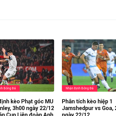
nh Bóng Đá
Nhận Định Bóng Đá
định kèo Phạt góc MU
Phân tích kèo hiệp 1
nley, 3h00 ngày 22/12
Jamshedpur vs Goa, 
án Cup Liên đoàn Anh
ngày 22/12