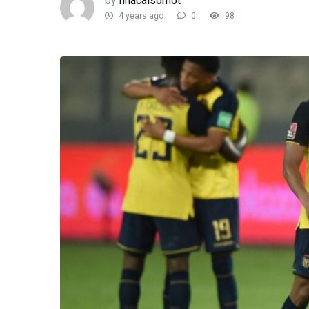
by
nhacaisomot
4 years ago
0
98