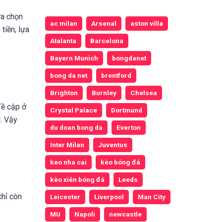
ựa chọn
ac milan
Arsenal
aston villa
tiền, lựa
Atalanta
Barcelona
Bayern Munich
bongdanet
bong da net
brentford
Brighton
Burnley
Chelsea
đề cập ở
Crystal Palace
Dortmund
c. Vậy
du doan bong da
Everton
Inter Milan
Juventus
keo nha cai
kèo bóng đá
kèo xiên bóng đá
Leeds
chỉ còn
Leicester
Liverpool
Man City
MU
Napoli
newcastle