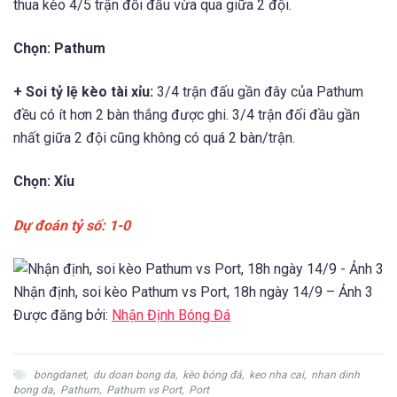
thua kèo 4/5 trận đối đầu vừa qua giữa 2 đội.
Chọn: Pathum
+ Soi tỷ lệ kèo tài xỉu:
3/4 trận đấu gần đây của Pathum
đều có ít hơn 2 bàn thắng được ghi. 3/4 trận đối đầu gần
nhất giữa 2 đội cũng không có quá 2 bàn/trận.
Chọn: Xỉu
Dự đoán tỷ số: 1-0
Nhận định, soi kèo Pathum vs Port, 18h ngày 14/9 – Ảnh 3
Được đăng bởi:
Nhận Định Bóng Đá
bongdanet
,
du doan bong da
,
kèo bóng đá
,
keo nha cai
,
nhan dinh
bong da
,
Pathum
,
Pathum vs Port
,
Port