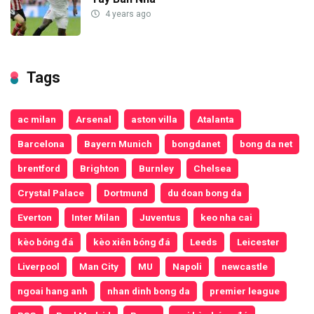
4 years ago
Tags
ac milan
Arsenal
aston villa
Atalanta
Barcelona
Bayern Munich
bongdanet
bong da net
brentford
Brighton
Burnley
Chelsea
Crystal Palace
Dortmund
du doan bong da
Everton
Inter Milan
Juventus
keo nha cai
kèo bóng đá
kèo xiên bóng đá
Leeds
Leicester
Liverpool
Man City
MU
Napoli
newcastle
ngoai hang anh
nhan dinh bong da
premier league