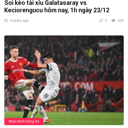
Soi kèo tài xỉu Galatasaray vs
Keciorengucu hôm nay, 1h ngày 23/12
4 years ago
0
306
Nhận Định Bóng Đá