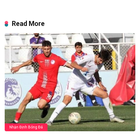
Read More
Nhận Định Bóng Đá