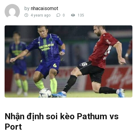
by
nhacaisomot
4 years ago
0
135
Nhận định soi kèo Pathum vs
Port