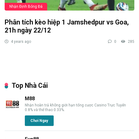
Nhận Định Bóng Đá
Phân tích kèo hiệp 1 Jamshedpur vs Goa,
21h ngày 22/12
4 years ago
0
285
Top Nhà Cái
M88
Nhận hoàn trả không giới hạn tổng cược Casino Trực Tuyến
0.8% và thể thao 0.33%.
Chơi Ngay