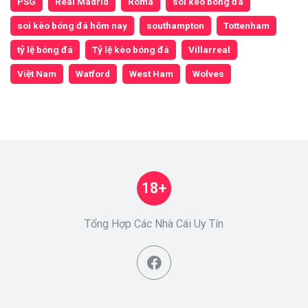
PSG
Real Madrid
Roma
soi kèo bóng đá
soi kèo bóng đá hôm nay
southampton
Tottenham
tỷ lệ bóng đá
Tỷ lệ kèo bóng đá
Villarreal
Việt Nam
Watford
West Ham
Wolves
18+
Tổng Hợp Các Nhà Cái Uy Tín