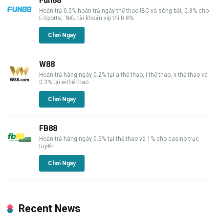
Fun88
Hoàn trả 0.5% hoàn trả ngày thể thao IBC và sòng bài, 0.8% cho
E-Sports,. Nếu tài khoản vip thì 0.8%.
Chơi Ngay
W88
Hoàn trả hàng ngày 0.2% tại a-thể thao, i-thể thao, x-thể thao và
0.3% tại e-thể thao.
Chơi Ngay
FB88
Hoàn trả hàng ngày 0.5% tại thể thao và 1% cho casino trực
tuyến
Chơi Ngay
Recent News