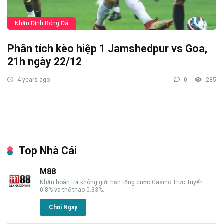
Nhận Định Bóng Đá
Phân tích kèo hiệp 1 Jamshedpur vs Goa,
21h ngày 22/12
4 years ago
0
285
Top Nhà Cái
M88
Nhận hoàn trả không giới hạn tổng cược Casino Trực Tuyến
0.8% và thể thao 0.33%.
Chơi Ngay