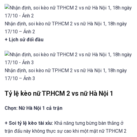
Nhận định, soi kèo nữ TP.HCM 2 vs nữ Hà Nội 1, 18h ngày
17/10 – Ảnh 2
+ Lịch sử đối đầu
Nhận định, soi kèo nữ TP.HCM 2 vs nữ Hà Nội 1, 18h ngày
17/10 – Ảnh 3
Tỷ lệ kèo nữ TP.HCM 2 vs nữ Hà Nội 1
Chọn: Nữ Hà Nội 1 cả trận
+ Soi tỷ lệ kèo tài xỉu:
Khả năng tưng bừng bàn thắng ở
trận đấu này không thực sự cao khi một mặt nữ TP.HCM 2