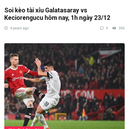
Soi kèo tài xỉu Galatasaray vs
Keciorengucu hôm nay, 1h ngày 23/12
4 years ago
0
306