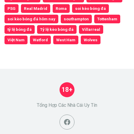
PSG
Real Madrid
Roma
soi kèo bóng đá
soi kèo bóng đá hôm nay
southampton
Tottenham
tỷ lệ bóng đá
Tỷ lệ kèo bóng đá
Villarreal
Việt Nam
Watford
West Ham
Wolves
18+
Tổng Hợp Các Nhà Cái Uy Tín