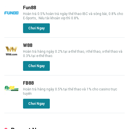
Fun88
Hoàn trả 0.5% hoàn trả ngày thể thao IBC và sòng bài, 0.8% cho
E-Sports,. Nếu tài khoản vip thì 0.8%.
Chơi Ngay
W88
Hoàn trả hàng ngày 0.2% tại a-thể thao, i-thể thao, x-thể thao và
0.3% tại e-thể thao.
Chơi Ngay
FB88
Hoàn trả hàng ngày 0.5% tại thể thao và 1% cho casino trực
tuyến
Chơi Ngay