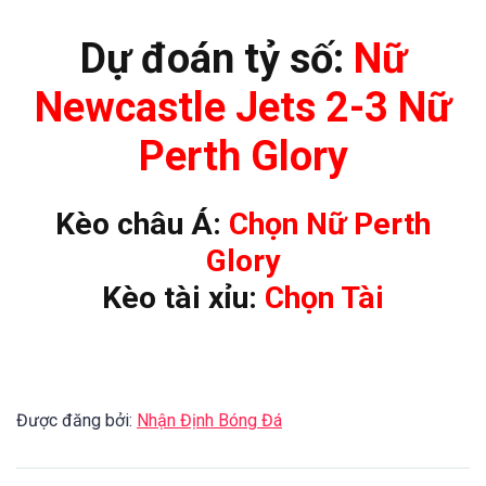
Dự đoán tỷ số:
Nữ
Newcastle Jets 2-3 Nữ
Perth Glory
Kèo châu Á:
Chọn Nữ Perth
Glory
Kèo tài xỉu:
Chọn Tài
Được đăng bởi:
Nhận Định Bóng Đá