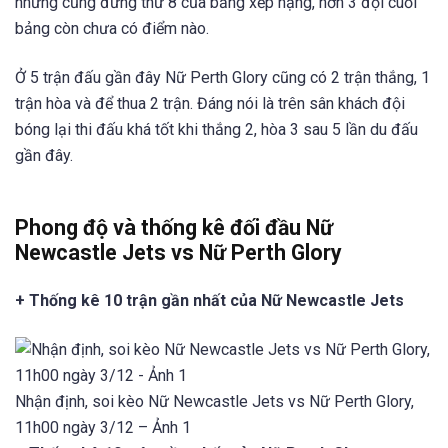
nhưng cũng đứng thứ 8 của bảng xếp hạng, hơn 3 đội cuối
bảng còn chưa có điểm nào.
Ở 5 trận đấu gần đây Nữ Perth Glory cũng có 2 trận thắng, 1
trận hòa và để thua 2 trận. Đáng nói là trên sân khách đội
bóng lại thi đấu khá tốt khi thắng 2, hòa 3 sau 5 lần du đấu
gần đây.
Phong độ và thống kê đối đầu Nữ
Newcastle Jets vs Nữ Perth Glory
+ Thống kê 10 trận gần nhất của Nữ Newcastle Jets
Nhận định, soi kèo Nữ Newcastle Jets vs Nữ Perth Glory,
11h00 ngày 3/12 – Ảnh 1