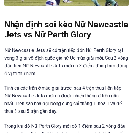
Nhận định soi kèo Nữ Newcastle
Jets vs Nữ Perth Glory
Nữ Newcastle Jets sẽ có trận tiếp đón Nữ Perth Glory tại
vòng 3 giải vô địch quốc gia nữ Úc mùa giải mới. Sau 2 vòng
đầu tiên Nữ Newcastle Jets mới có 3 điểm, đang tạm đứng
ở vị trí thứ năm.
Tính cả các trận ở mùa giải trước, sau 4 trận thua liên tiếp
Nữ Newcastle Jets mới có được chiến thắng ở trận gần
nhất. Trên sân nhà đội bóng cũng chỉ thắng 1, hòa 1 và để
thua 3 sau 5 trận gần đây.
Trong khi đó Nữ Perth Glory mới có 1 điểm sau 2 vòng đấu