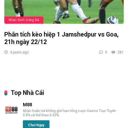
Nhận Định Bóng Đá
Phân tích kèo hiệp 1 Jamshedpur vs Goa,
21h ngày 22/12
4 years ago
0
281
Top Nhà Cái
M88
Nhận hoàn trả không giới hạn tổng cược Casino Trực Tuyến
0.8% và thể thao 0.33%.
Chơi Ngay