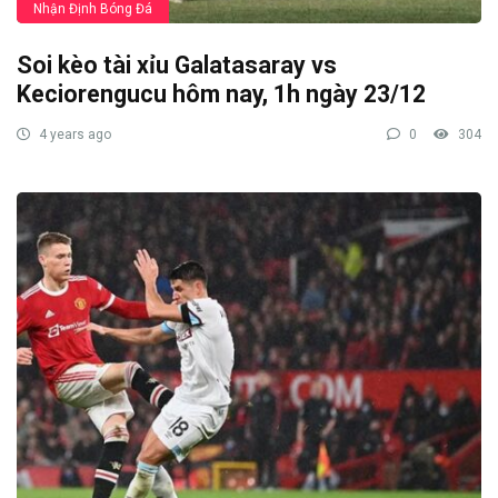
Nhận Định Bóng Đá
Soi kèo tài xỉu Galatasaray vs
Keciorengucu hôm nay, 1h ngày 23/12
4 years ago
0
304