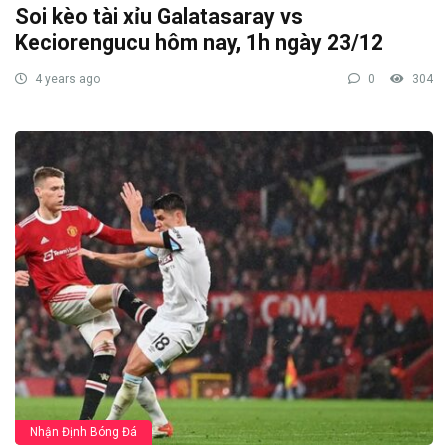
Soi kèo tài xỉu Galatasaray vs
Keciorengucu hôm nay, 1h ngày 23/12
4 years ago
0
304
Nhận Định Bóng Đá