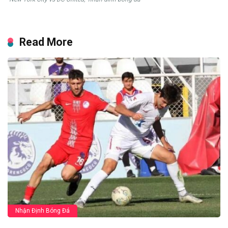
Read More
Nhận Định Bóng Đá