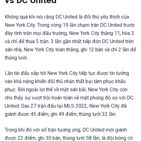
vs DC United
Không quá khi nói rằng DC United là đối thủ yêu thích của
New York City. Trong vòng 19 lần chạm trán DC United trước
đây tính trên mọi đấu trường, New York City thắng 11, hòa 3
và chỉ để thua 5 trận. 3 lần gần nhất tiếp đón DC United trên
sân nhà, New York City toàn thắng, ghi 12 bàn và chỉ 2 lần để
thủng lưới.
Lần tái đấu sắp tới New York City tiếp tục được tin tưởng
vào khả năng khiến đối thủ nhận thất bại tâm phục khẩu
phục. Bởi ngoài lợi thế về mặt sân bãi, New York City còn
cho thấy sự vượt trội hoàn toàn về mặt phong độ so với DC
United. Sau 27 trận đấu tại MLS 2022, New York City đã
giành được 45 điểm, ghi 49 điểm, thủng lưới 32 lần.
Trong khi đó với số trận tương ứng, DC United mới giành
được 22 điểm, ghi 30 bàn, thủng lưới 58 lần, là đội bóng có