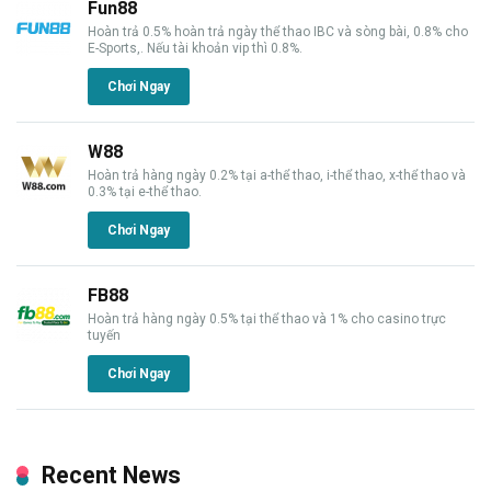
Fun88
Hoàn trả 0.5% hoàn trả ngày thể thao IBC và sòng bài, 0.8% cho
E-Sports,. Nếu tài khoản vip thì 0.8%.
Chơi Ngay
W88
Hoàn trả hàng ngày 0.2% tại a-thể thao, i-thể thao, x-thể thao và
0.3% tại e-thể thao.
Chơi Ngay
FB88
Hoàn trả hàng ngày 0.5% tại thể thao và 1% cho casino trực
tuyến
Chơi Ngay
Recent News