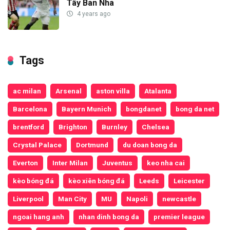
Tây Ban Nha
4 years ago
Tags
ac milan
Arsenal
aston villa
Atalanta
Barcelona
Bayern Munich
bongdanet
bong da net
brentford
Brighton
Burnley
Chelsea
Crystal Palace
Dortmund
du doan bong da
Everton
Inter Milan
Juventus
keo nha cai
kèo bóng đá
kèo xiên bóng đá
Leeds
Leicester
Liverpool
Man City
MU
Napoli
newcastle
ngoai hang anh
nhan dinh bong da
premier league