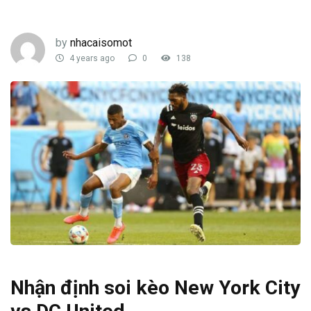
by
nhacaisomot
4 years ago
0
138
Nhận định soi kèo New York City