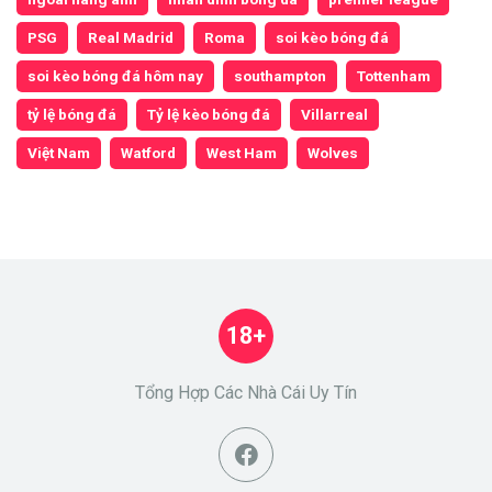
PSG
Real Madrid
Roma
soi kèo bóng đá
soi kèo bóng đá hôm nay
southampton
Tottenham
tỷ lệ bóng đá
Tỷ lệ kèo bóng đá
Villarreal
Việt Nam
Watford
West Ham
Wolves
18+
Tổng Hợp Các Nhà Cái Uy Tín