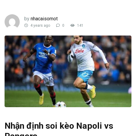
by
nhacaisomot
4 years ago
0
141
Nhận định soi kèo Napoli vs