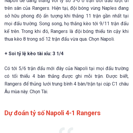
Napoli dễ dàng thắng với tỷ số 3-0 ở trận đối đầu lượt đi
trên sân của Rangers. Hiện tại, đội bóng vùng Naples đang
sở hữu phong độ ấn tượng khi thắng 11 trận gần nhất tại
mọi đấu trường. Song song, họ thắng kèo tới 9/11 trận đấu
kể trên. Trong khi đó, Rangers là đội bóng thiếu tin cậy khi
thua kèo 8 trong số 12 trận đấu vừa qua. Chọn Napoli.
+ Soi tỷ lệ kèo tài xỉu: 3 1/4
Có tới 5/6 trận đấu mới đây của Napoli tại mọi đấu trường
có tối thiểu 4 bàn thắng được ghi mỗi trận. Được biết,
Rangers để thủng lưới trung bình 4 bàn/trận tại cúp C1 châu
Âu mùa này. Chọn Tài.
Dự đoán tỷ số Napoli 4-1 Rangers