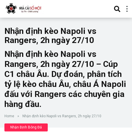
Nhận định kèo Napoli vs
Rangers, 2h ngày 27/10
Nhận định kèo Napoli vs
Rangers, 2h ngày 27/10 – Cúp
C1 châu Âu. Dự đoán, phân tích
tỷ lệ kèo châu Âu, châu Á Napoli
đấu với Rangers các chuyên gia
hàng đầu.
Home
»
Nhận định kèo Napoli vs Rangers, 2h ngày 27/10
Nhận Định Bóng Đá