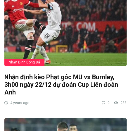
Nhận Định Bóng Đá
Nhận định kèo Phạt góc MU vs Burnley,
3h00 ngày 22/12 dự đoán Cup Liên đoàn
Anh
4 years ago
0
288