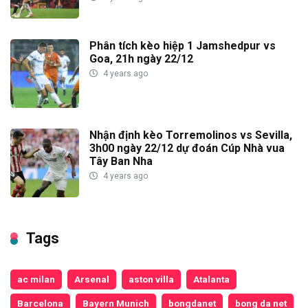
Phân tích kèo hiệp 1 Jamshedpur vs
Goa, 21h ngày 22/12
4 years ago
Nhận định kèo Torremolinos vs Sevilla,
3h00 ngày 22/12 dự đoán Cúp Nhà vua
Tây Ban Nha
4 years ago
Tags
ac milan
Arsenal
aston villa
Atalanta
Barcelona
Bayern Munich
bongdanet
bong da net