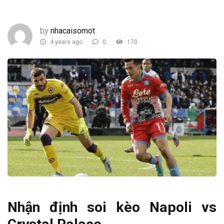
by
nhacaisomot
4 years ago
0
170
Nhận định soi kèo Napoli vs