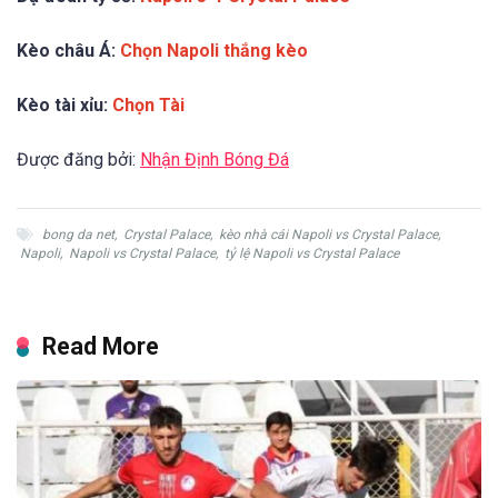
Kèo châu Á:
Chọn Napoli thắng kèo
Kèo tài xỉu:
Chọn Tài
Được đăng bởi:
Nhận Định Bóng Đá
bong da net
,
Crystal Palace
,
kèo nhà cái Napoli vs Crystal Palace
,
Napoli
,
Napoli vs Crystal Palace
,
tỷ lệ Napoli vs Crystal Palace
Read More