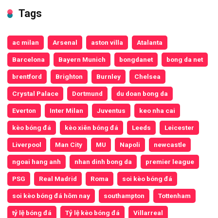
Tags
ac milan
Arsenal
aston villa
Atalanta
Barcelona
Bayern Munich
bongdanet
bong da net
brentford
Brighton
Burnley
Chelsea
Crystal Palace
Dortmund
du doan bong da
Everton
Inter Milan
Juventus
keo nha cai
kèo bóng đá
kèo xiên bóng đá
Leeds
Leicester
Liverpool
Man City
MU
Napoli
newcastle
ngoai hang anh
nhan dinh bong da
premier league
PSG
Real Madrid
Roma
soi kèo bóng đá
soi kèo bóng đá hôm nay
southampton
Tottenham
tỷ lệ bóng đá
Tỷ lệ kèo bóng đá
Villarreal