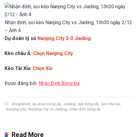
Nhận định, soi kèo Nanjing City vs Jiading, 13h30 ngày 2/12
– Ảnh 4
Dự đoán tỷ số
Nanjing City 2-0 Jiading
Kèo châu Á:
Chọn Nanjing City
Kèo Tài Xỉu:
Chọn Xỉu
Được đăng bởi:
Nhận Định Bóng Đá
bongdanet
,
du doan bong da
,
Jiading
,
kèo bóng đá
,
keo nha cai
,
Nanjing City
,
Nanjing City vs Jiading
,
nhan dinh bong da
Read More