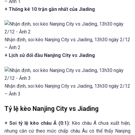
– Ảnh 1
+ Thống kê 10 trận gần nhất của Jiading
Nhận định, soi kèo Nanjing City vs Jiading, 13h30 ngày 2/12
– Ảnh 2
+ Lịch sử đối đầu Nanjing City vs Jiading
Nhận định, soi kèo Nanjing City vs Jiading, 13h30 ngày 2/12
– Ảnh 3
Tỷ lệ kèo Nanjing City vs Jiading
+ Soi tỷ lệ kèo châu Á (0:1):
Kèo châu Á chưa xuất hiện,
nhưng căn cứ theo mức chấp châu Âu có thể thấy Nanjing