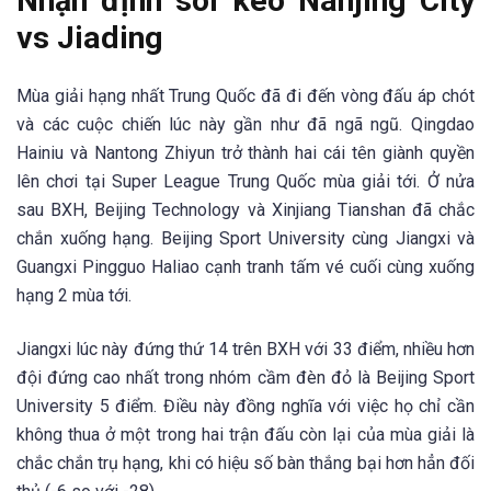
Nhận định soi kèo Nanjing City
vs Jiading
Mùa giải hạng nhất Trung Quốc đã đi đến vòng đấu áp chót
và các cuộc chiến lúc này gần như đã ngã ngũ. Qingdao
Hainiu và Nantong Zhiyun trở thành hai cái tên giành quyền
lên chơi tại Super League Trung Quốc mùa giải tới. Ở nửa
sau BXH, Beijing Technology và Xinjiang Tianshan đã chắc
chắn xuống hạng. Beijing Sport University cùng Jiangxi và
Guangxi Pingguo Haliao cạnh tranh tấm vé cuối cùng xuống
hạng 2 mùa tới.
Jiangxi lúc này đứng thứ 14 trên BXH với 33 điểm, nhiều hơn
đội đứng cao nhất trong nhóm cầm đèn đỏ là Beijing Sport
University 5 điểm. Điều này đồng nghĩa với việc họ chỉ cần
không thua ở một trong hai trận đấu còn lại của mùa giải là
chắc chắn trụ hạng, khi có hiệu số bàn thắng bại hơn hẳn đối