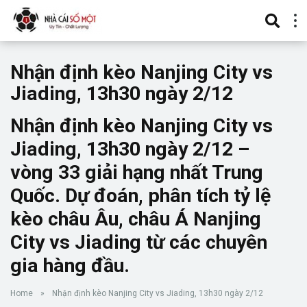
Nhận định kèo Nanjing City vs
Jiading, 13h30 ngày 2/12
Nhận định kèo Nanjing City vs
Jiading, 13h30 ngày 2/12 –
vòng 33 giải hạng nhất Trung
Quốc. Dự đoán, phân tích tỷ lệ
kèo châu Âu, châu Á Nanjing
City vs Jiading từ các chuyên
gia hàng đầu.
Home
»
Nhận định kèo Nanjing City vs Jiading, 13h30 ngày 2/12