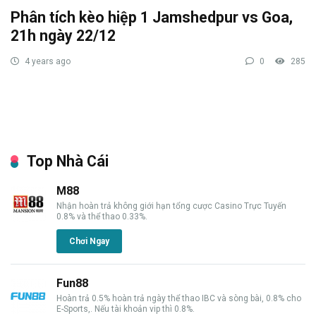
Phân tích kèo hiệp 1 Jamshedpur vs Goa,
21h ngày 22/12
4 years ago
0
285
Top Nhà Cái
M88
Nhận hoàn trả không giới hạn tổng cược Casino Trực Tuyến
0.8% và thể thao 0.33%.
Chơi Ngay
Fun88
Hoàn trả 0.5% hoàn trả ngày thể thao IBC và sòng bài, 0.8% cho
E-Sports,. Nếu tài khoản vip thì 0.8%.