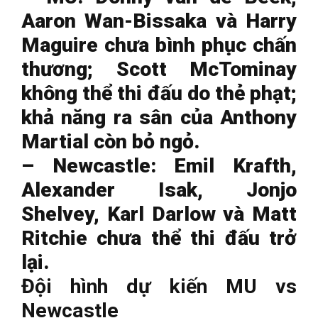
Aaron Wan-Bissaka và Harry
Maguire chưa bình phục chấn
thương; Scott McTominay
không thể thi đấu do thẻ phạt;
khả năng ra sân của Anthony
Martial còn bỏ ngỏ.
– Newcastle: Emil Krafth,
Alexander Isak, Jonjo
Shelvey, Karl Darlow và Matt
Ritchie chưa thể thi đấu trở
lại.
Đội hình dự kiến MU vs
Newcastle