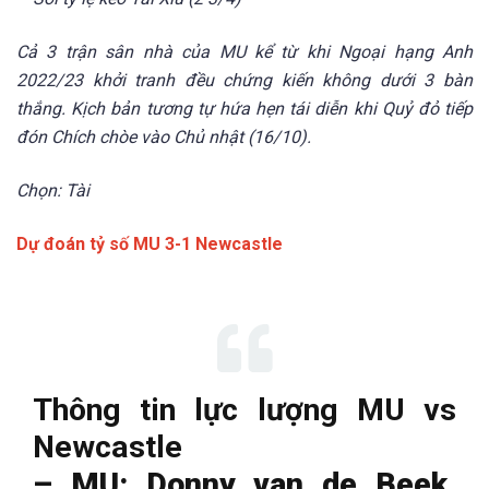
Cả 3 trận sân nhà của MU kể từ khi Ngoại hạng Anh
2022/23 khởi tranh đều chứng kiến không dưới 3 bàn
thắng. Kịch bản tương tự hứa hẹn tái diễn khi Quỷ đỏ tiếp
đón Chích chòe vào Chủ nhật (16/10).
Chọn: Tài
Dự đoán tỷ số MU 3-1 Newcastle
Thông tin lực lượng MU vs
Newcastle
– MU: Donny van de Beek,