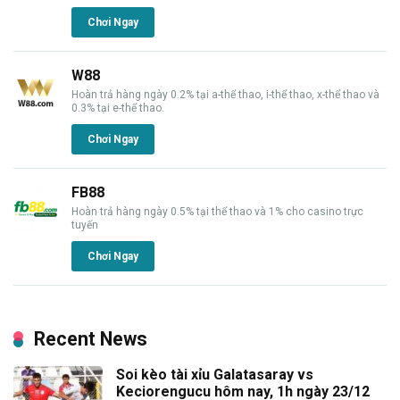
Chơi Ngay
W88
Hoàn trả hàng ngày 0.2% tại a-thể thao, i-thể thao, x-thể thao và
0.3% tại e-thể thao.
Chơi Ngay
FB88
Hoàn trả hàng ngày 0.5% tại thể thao và 1% cho casino trực
tuyến
Chơi Ngay
Recent News
Soi kèo tài xỉu Galatasaray vs
Keciorengucu hôm nay, 1h ngày 23/12