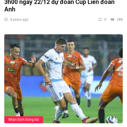
3h00 ngày 22/12 dự đoán Cup Liên đoàn
Anh
4 years ago
0
288
Nhận Định Bóng Đá