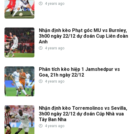
4 years ago
Nhận định kèo Phạt góc MU vs Burnley,
3h00 ngày 22/12 dự đoán Cup Liên đoàn
Anh
4 years ago
Phân tích kèo hiệp 1 Jamshedpur vs
Goa, 21h ngày 22/12
4 years ago
Nhận định kèo Torremolinos vs Sevilla,
3h00 ngày 22/12 dự đoán Cúp Nhà vua
Tây Ban Nha
4 years ago