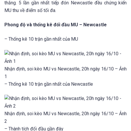
thắng. 5 lần gần nhất tiếp đón Newcastle đều chứng kiến
MU thu về điểm số tối đa.
Phong độ và thống kê đối đầu MU – Newcastle
– Thống kê 10 trận gần nhất của MU
Nhận định, soi kèo MU vs Newcastle, 20h ngày 16/10 – Ảnh
1
– Thống kê 10 trận gần nhất của Newcastle
Nhận định, soi kèo MU vs Newcastle, 20h ngày 16/10 – Ảnh
2
– Thành tích đối đầu gần đây