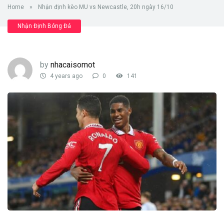
Home
»
Nhận định kèo MU vs Newcastle, 20h ngày 16/10
Nhận Định Bóng Đá
by
nhacaisomot
4 years ago
0
141