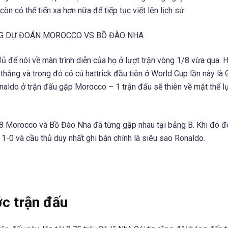
n có thể tiến xa hơn nữa để tiếp tục viết lên lịch sử.
NG DỰ ĐOÁN MOROCCO VS BỒ ĐÀO NHA
ủ để nói về màn trình diễn của họ ở lượt trận vòng 1/8 vừa qua. 
thắng và trong đó có cú hattrick đầu tiên ở World Cup lần này là
onaldo ở trận đấu gặp Morocco – 1 trận đấu sẽ thiên về mặt thể l
018 Morocco và Bồ Đào Nha đã từng gặp nhau tại bảng B. Khi đó đ
 1-0 và cầu thủ duy nhất ghi bàn chính là siêu sao Ronaldo.
ớc trận đấu