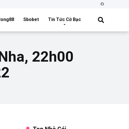
Bong88
Sbobet
Tin Tức Cờ Bạc
 Nha, 22h00
22