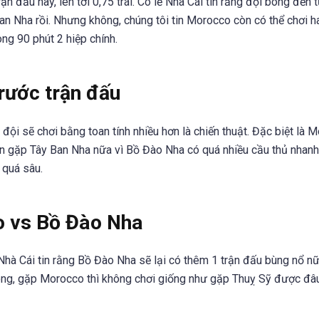
 đấu này, lên tới 0,75 trái. Có lẽ Nhà Cái tin rằng đội bóng đến 
an Nha rồi. Nhưng không, chúng tôi tin Morocco còn có thể chơi h
ng 90 phút 2 hiệp chính.
rước trận đấu
đội sẽ chơi bằng toan tính nhiều hơn là chiến thuật. Đặc biệt là 
n gặp Tây Ban Nha nữa vì Bồ Đào Nha có quá nhiều cầu thủ nhanh
 quá sâu.
 vs Bồ Đào Nha
 Nhà Cái tin rằng Bồ Đào Nha sẽ lại có thêm 1 trận đấu bùng nổ n
hông, gặp Morocco thì không chơi giống như gặp Thuỵ Sỹ được đâu