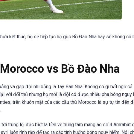
hưa kết thúc, họ sẽ tiếp tục hạ gục Bồ Đào Nha hay sẽ không có 
Morocco vs Bồ Đào Nha
ảng và gặp đội nhì bảng là Tây Ban Nha. Không có gì bất ngờ cả 
lại với đối thủ nhưng họ mới là đội có được nhiều pha bóng nguy
anties, trên khuôn mặt của các cầu thủ Morocco là sự tự tin đến đ
.
tới trung lộ, đặc biệt là tiền vệ trung tâm mang áo số 4 Amrabat 
syri luôn rình rập để tạo ra các tình huống bóng nguy hiểm. Nói c