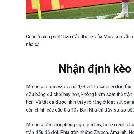
Cuộc “chinh phạt” bán đảo Iberia của Morocco vẫn c
nào cả.
Nhận định kèo
Morocco bước vào vòng 1/8 với tư cách là đội đầu b
đầu bảng đã chơi hay hơn, không kiểm soát thế trận 
hơn. Và tất cả được nhìn thấy rõ ràng ở loạt sút pen
còn chính các cầu thủ Tây Ban Nha thì đầy sự sợ sệt
Morocco đã chơi phòng ngự quá hay, từ hai cánh cho 
trận đấu để đời. Phía trên những Ziyech, Amallah, Ne