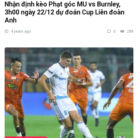
Nhận định kèo Phạt góc MU vs Burnley,
3h00 ngày 22/12 dự đoán Cup Liên đoàn
Anh
4 years ago
0
288