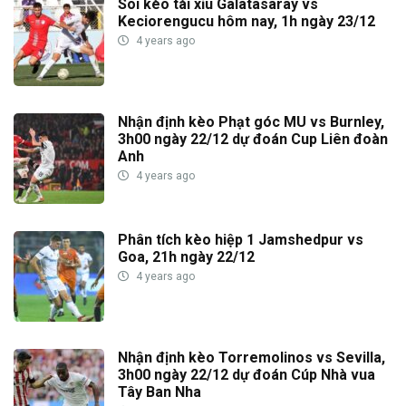
Soi kèo tài xỉu Galatasaray vs
Keciorengucu hôm nay, 1h ngày 23/12
4 years ago
Nhận định kèo Phạt góc MU vs Burnley,
3h00 ngày 22/12 dự đoán Cup Liên đoàn
Anh
4 years ago
Phân tích kèo hiệp 1 Jamshedpur vs
Goa, 21h ngày 22/12
4 years ago
Nhận định kèo Torremolinos vs Sevilla,
3h00 ngày 22/12 dự đoán Cúp Nhà vua
Tây Ban Nha