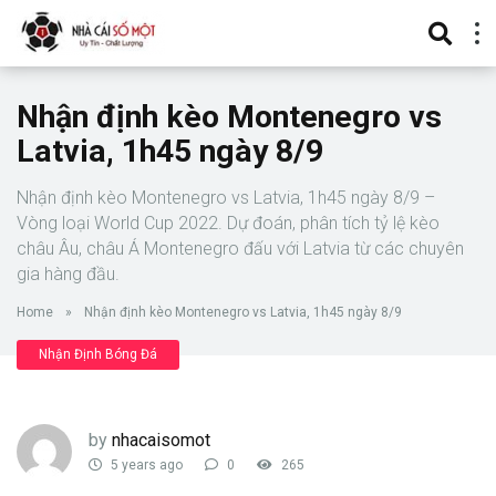
Nhận định kèo Montenegro vs
Latvia, 1h45 ngày 8/9
Nhận định kèo Montenegro vs Latvia, 1h45 ngày 8/9 –
Vòng loại World Cup 2022. Dự đoán, phân tích tỷ lệ kèo
châu Âu, châu Á Montenegro đấu với Latvia từ các chuyên
gia hàng đầu.
Home
»
Nhận định kèo Montenegro vs Latvia, 1h45 ngày 8/9
Nhận Định Bóng Đá
by
nhacaisomot
5 years ago
0
265