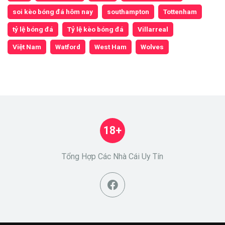
soi kèo bóng đá hôm nay
southampton
Tottenham
tỷ lệ bóng đá
Tỷ lệ kèo bóng đá
Villarreal
Việt Nam
Watford
West Ham
Wolves
18+
Tổng Hợp Các Nhà Cái Uy Tín