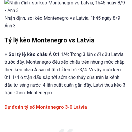
Nhận định, soi kèo Montenegro vs Latvia, 1h45 ngày 8/9 –
Ảnh 3
Tỷ lệ kèo Montenegro vs Latvia
+ Soi tỷ lệ kèo châu Á 0:1 1/4:
Trong 3 lần đối đầu Latvia
trước đây, Montenegro đều xếp chiếu trên nhưng mức chấp
theo kèo châu Á sâu nhất chỉ lên tới -3/4. Vì vậy mức kèo
0:1 1/4 ở trận đấu sắp tới sớm cho thấy cửa trên là kênh
đầu tư sáng nước. 4 lần xuất quân gần đây, Latvi thua kèo 3
trận. Chọn: Montenegro.
Dự đoán tỷ số Montenegro 3-0 Latvia