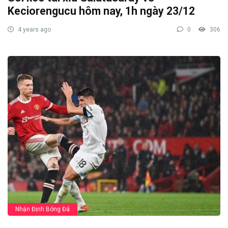
Keciorengucu hôm nay, 1h ngày 23/12
4 years ago
0
306
Nhận Định Bóng Đá