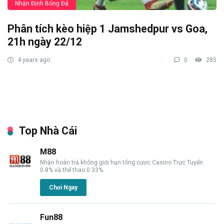
Nhận Định Bóng Đá
Phân tích kèo hiệp 1 Jamshedpur vs Goa,
21h ngày 22/12
4 years ago
0
285
Top Nhà Cái
M88
Nhận hoàn trả không giới hạn tổng cược Casino Trực Tuyến
0.8% và thể thao 0.33%.
Chơi Ngay
Fun88