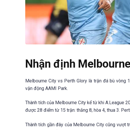
Nhận định Melbourne 
Melbourne City vs Perth Glory là trận đá bù vòng 
vận động AAMI Park.
Thành tích của Melbourne City kể từ khi A.League 20
được 28 điểm từ 15 trận: thắng 8, hòa 4, thua 3. Perth
Thành tích gần đây của Melbourne City cũng vượt tr