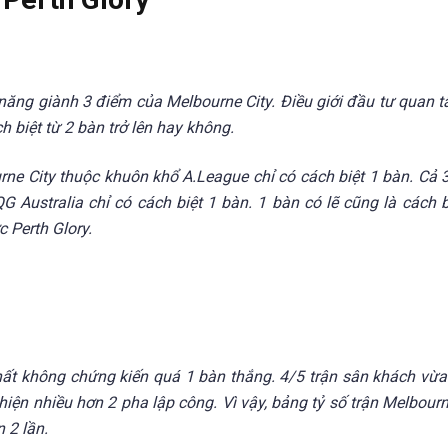
 năng giành 3 điểm của Melbourne City. Điều giới đầu tư quan t
h biệt từ 2 bàn trở lên hay không.
ne City thuộc khuôn khổ A.League chỉ có cách biệt 1 bàn. Cả 3
 Australia chỉ có cách biệt 1 bàn. 1 bàn có lẽ cũng là cách b
 Perth Glory.
nhất không chứng kiến quá 1 bàn thắng. 4/5 trận sân khách vừ
iện nhiều hơn 2 pha lập công. Vì vậy, bảng tỷ số trận Melbourn
 2 lần.