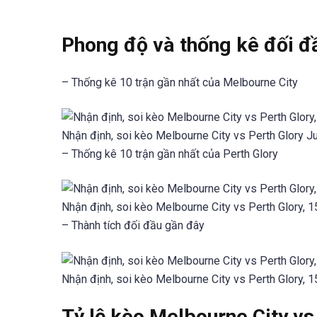
Phong độ và thống kê đối đ
– Thống kê 10 trận gần nhất của Melbourne City
Nhận định, soi kèo Melbourne City vs Perth Glory J
– Thống kê 10 trận gần nhất của Perth Glory
Nhận định, soi kèo Melbourne City vs Perth Glory, 
– Thành tích đối đầu gần đây
Nhận định, soi kèo Melbourne City vs Perth Glory, 
Tỷ lệ kèo Melbourne City vs