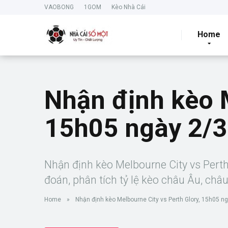
VAOBONG
1GOM
Kèo Nhà Cái
Home
Nhận định kèo M
15h05 ngày 2/3
Nhận định kèo Melbourne City vs Perth
đoán, phân tích tỷ lệ kèo châu Âu, châ
Home
»
Nhận định kèo Melbourne City vs Perth Glory, 15h05 n