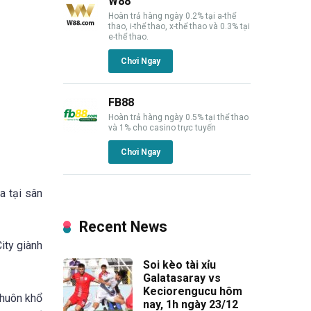
W88
Hoàn trả hàng ngày 0.2% tại a-thể
thao, i-thể thao, x-thể thao và 0.3% tại
e-thể thao.
Chơi Ngay
FB88
Hoàn trả hàng ngày 0.5% tại thể thao
và 1% cho casino trực tuyến
Chơi Ngay
a tại sân
Recent News
ity giành
Soi kèo tài xỉu
Galatasaray vs
Keciorengucu hôm
khuôn khổ
nay, 1h ngày 23/12