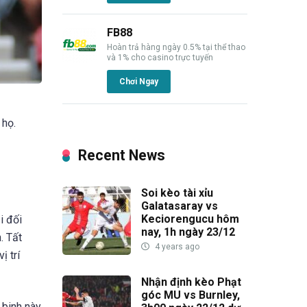
FB88
Hoàn trả hàng ngày 0.5% tại thể thao
và 1% cho casino trực tuyến
Chơi Ngay
 họ.
Recent News
Soi kèo tài xỉu
Galatasaray vs
Keciorengucu hôm
i đối
nay, 1h ngày 23/12
. Tất
4 years ago
ị trí
Nhận định kèo Phạt
góc MU vs Burnley,
 binh này