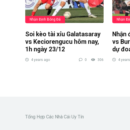
Nhận Định Bóng Đá
Nhận Đị
Soi kèo tài xỉu Galatasaray
Nhận 
vs Keciorengucu hôm nay,
vs Bur
1h ngày 23/12
dự đo
4 years ago
0
306
4 years
Tổng Hợp Các Nhà Cái Uy Tín