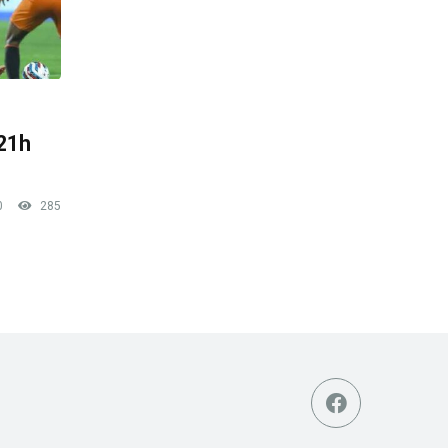
21h
0
285