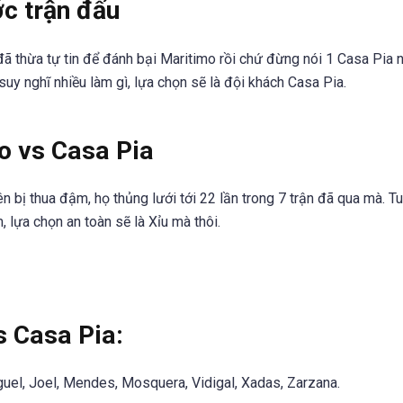
ớc trận đấu
đã thừa tự tin để đánh bại Maritimo rồi chứ đừng nói 1 Casa Pia 
y nghĩ nhiều làm gì, lựa chọn sẽ là đội khách Casa Pia.
 vs Casa Pia
n bị thua đậm, họ thủng lưới tới 22 lần trong 7 trận đã qua mà. T
 lựa chọn an toàn sẽ là Xỉu mà thôi.
s Casa Pia:
guel, Joel, Mendes, Mosquera, Vidigal, Xadas, Zarzana.