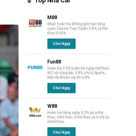
Top Nhà Cái
M88
Nhận hoàn trả không giới hạn tổng
cược Casino Trực Tuyến 0.8% và thể
thao 0.33%.
Chơi Ngay
Fun88
Hoàn trả 0.5% hoàn trả ngày thể thao
IBC và sòng bài, 0.8% cho E-Sports,.
Nếu tài khoản vip thì 0.8%.
Chơi Ngay
W88
Hoàn trả hàng ngày 0.2% tại a-thể
thao, i-thể thao, x-thể thao và 0.3% tại
e-thể thao.
Chơi Ngay