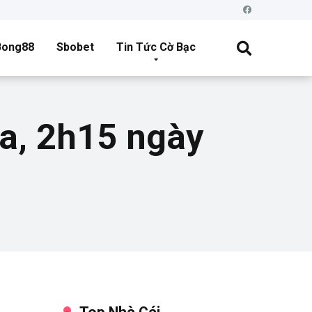
Bong88
Sbobet
Tin Tức Cờ Bạc
a, 2h15 ngày