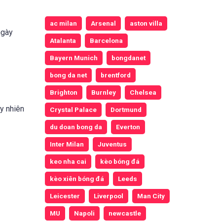
ac milan
Arsenal
aston villa
ngày
Atalanta
Barcelona
Bayern Munich
bongdanet
bong da net
brentford
Brighton
Burnley
Chelsea
uy nhiên
Crystal Palace
Dortmund
du doan bong da
Everton
Inter Milan
Juventus
keo nha cai
kèo bóng đá
kèo xiên bóng đá
Leeds
Leicester
Liverpool
Man City
MU
Napoli
newcastle