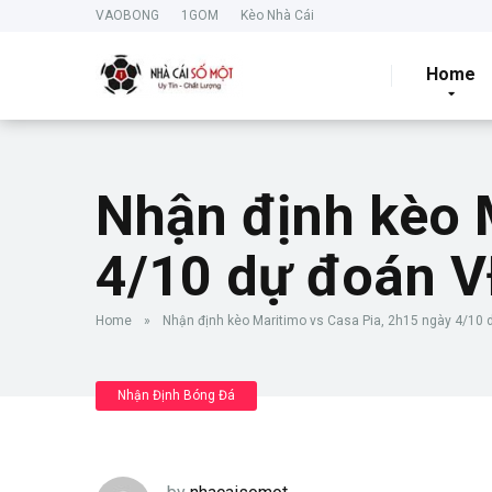
VAOBONG
1GOM
Kèo Nhà Cái
Home
Nhận định kèo 
4/10 dự đoán 
Home
»
Nhận định kèo Maritimo vs Casa Pia, 2h15 ngày 4/10
Nhận Định Bóng Đá