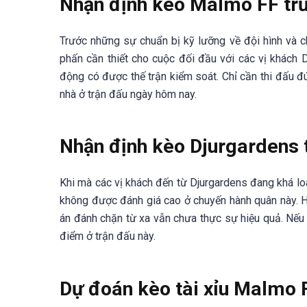
Nhận định kèo Malmo FF trư
Trước những sự chuẩn bị kỹ lưỡng về đội hình và 
phấn cần thiết cho cuộc đối đầu với các vị khách 
động có được thế trận kiểm soát. Chỉ cần thi đấu 
nhà ở trận đấu ngày hôm nay.
Nhận định kèo Djurgardens 
Khi mà các vị khách đến từ Djurgardens đang khá lo
không được đánh giá cao ở chuyến hành quân này. 
án đánh chặn từ xa vẫn chưa thực sự hiệu quả. Nếu v
điểm ở trận đấu này.
Dự đoán kèo tài xỉu Malmo 