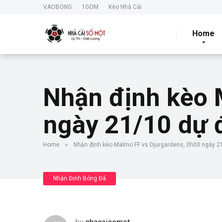
VAOBONG
1GOM
Kèo Nhà Cái
Home
Nhận định kèo 
ngày 21/10 dự
Home
»
Nhận định kèo Malmo FF vs Djurgardens, 0h00 ngày 
Nhận Định Bóng Đá