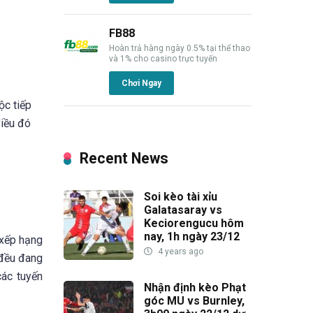
FB88
Hoàn trả hàng ngày 0.5% tại thể thao
và 1% cho casino trực tuyến
Chơi Ngay
ộc tiếp
điều đó
Recent News
Soi kèo tài xỉu
Galatasaray vs
Keciorengucu hôm
nay, 1h ngày 23/12
 xếp hạng
4 years ago
 đều đang
các tuyến
Nhận định kèo Phạt
góc MU vs Burnley,