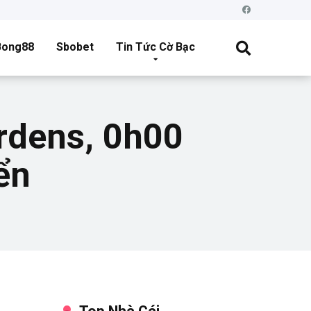
Bong88
Sbobet
Tin Tức Cờ Bạc
rdens, 0h00
ển