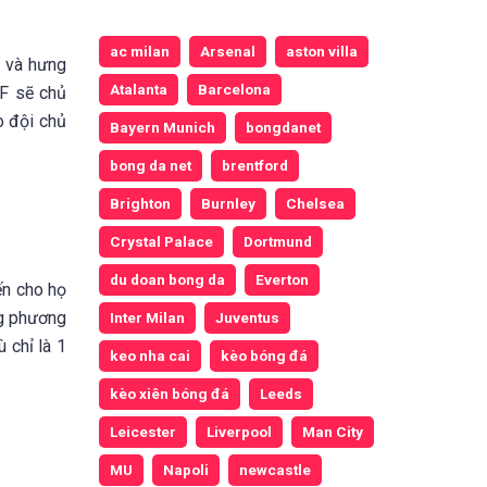
ac milan
Arsenal
aston villa
n và hưng
Atalanta
Barcelona
FF sẽ chủ
o đội chủ
Bayern Munich
bongdanet
bong da net
brentford
Brighton
Burnley
Chelsea
Crystal Palace
Dortmund
du doan bong da
Everton
ến cho họ
ng phương
Inter Milan
Juventus
 chỉ là 1
keo nha cai
kèo bóng đá
kèo xiên bóng đá
Leeds
Leicester
Liverpool
Man City
MU
Napoli
newcastle