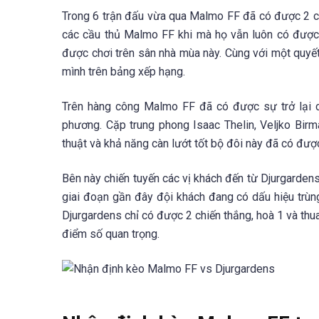
Trong 6 trận đấu vừa qua Malmo FF đã có được 2 ch
các cầu thủ Malmo FF khi mà họ vẫn luôn có được th
được chơi trên sân nhà mùa này. Cùng với một quyết
mình trên bảng xếp hạng.
Trên hàng công Malmo FF đã có được sự trở lại 
phương. Cặp trung phong Isaac Thelin, Veljko Birm
thuật và khả năng càn lướt tốt bộ đôi này đã có đượ
Bên này chiến tuyến các vị khách đến từ Djurgardens
giai đoạn gần đây đội khách đang có dấu hiệu trù
Djurgardens chỉ có được 2 chiến thắng, hoà 1 và thu
điểm số quan trọng.