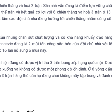
iến thắng và hoà 2 trận. Sân nhà vẫn đang là điểm tựa vững chắ
ế trận và kết quả có lợi với 8 chiến thắng và hoà 3 trận ở 13 
 tâm cao đội chủ nhà đang hướng tới chiến thắng nhằm củng cố v
của những chân sút chất lượng và có khả năng khuấy đảo hàng
ancevic đang là 2 mũi tấn công sắc bén của đội chủ nhà với lố
c 16 lần nổ súng ở mùa này.
 hiện đang có được vị trí thứ 3 trên bảng xếp hạng quốc nội. Dư
ng xuống và không có được một phong độ ổn định. Ở 6 vòng đấ
a 3 trận. hàng thủ của họ đang chơi không mấy tập trung và đánh 