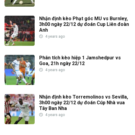
Nhận định kèo Phạt góc MU vs Burnley,
3h00 ngày 22/12 dự đoán Cup Liên đoàn
Anh
4 years ago
Phân tích kèo hiệp 1 Jamshedpur vs
Goa, 21h ngày 22/12
4 years ago
Nhận định kèo Torremolinos vs Sevilla,
3h00 ngày 22/12 dự đoán Cúp Nhà vua
Tây Ban Nha
4 years ago