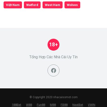
Việt Nam
Watford
West Ham
Wolves
18+
Tổng Hợp Các Nhà Cái Uy Tín
© Copyright 2020 nhacaisomot.com
188Bet
W88
Fun88
M88
FB88
NextBet
VWIN