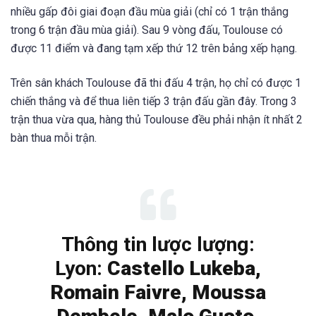
nhiều gấp đôi giai đoạn đầu mùa giải (chỉ có 1 trận thắng
trong 6 trận đầu mùa giải). Sau 9 vòng đấu, Toulouse có
được 11 điểm và đang tạm xếp thứ 12 trên bảng xếp hạng.
Trên sân khách Toulouse đã thi đấu 4 trận, họ chỉ có được 1
chiến thắng và để thua liên tiếp 3 trận đấu gần đây. Trong 3
trận thua vừa qua, hàng thủ Toulouse đều phải nhận ít nhất 2
bàn thua mỗi trận.
Thông tin lược lượng:
Lyon:
Castello Lukeba,
Romain Faivre, Moussa