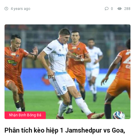
4 years ago
0
288
Nhận Định Bóng Đá
Phân tích kèo hiệp 1 Jamshedpur vs Goa,