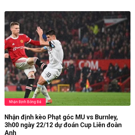
Nhận Định Bóng Đá
Nhận định kèo Phạt góc MU vs Burnley,
3h00 ngày 22/12 dự đoán Cup Liên đoàn
Anh