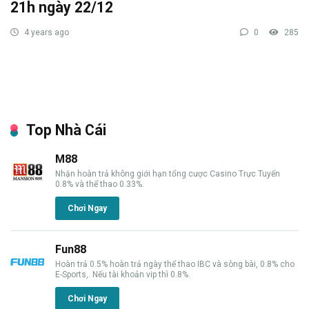
21h ngày 22/12
4 years ago
0
285
Top Nhà Cái
M88
Nhận hoàn trả không giới hạn tổng cược Casino Trực Tuyến
0.8% và thể thao 0.33%.
Chơi Ngay
Fun88
Hoàn trả 0.5% hoàn trả ngày thể thao IBC và sòng bài, 0.8% cho
E-Sports,. Nếu tài khoản vip thì 0.8%.
Chơi Ngay