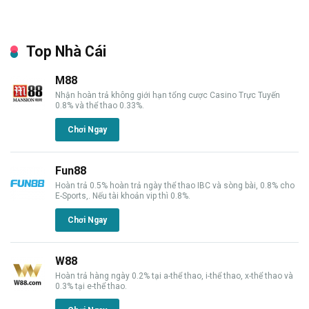
Top Nhà Cái
M88
Nhận hoàn trả không giới hạn tổng cược Casino Trực Tuyến
0.8% và thể thao 0.33%.
Chơi Ngay
Fun88
Hoàn trả 0.5% hoàn trả ngày thể thao IBC và sòng bài, 0.8% cho
E-Sports,. Nếu tài khoản vip thì 0.8%.
Chơi Ngay
W88
Hoàn trả hàng ngày 0.2% tại a-thể thao, i-thể thao, x-thể thao và
0.3% tại e-thể thao.