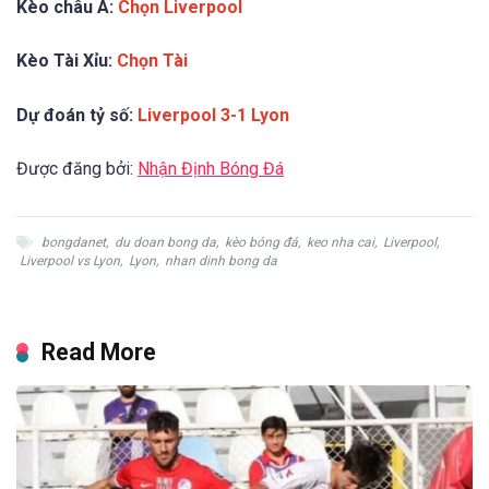
Kèo châu Á:
Chọn Liverpool
Kèo Tài Xỉu:
Chọn Tài
Dự đoán tỷ số:
Liverpool 3-1 Lyon
Được đăng bởi:
Nhận Định Bóng Đá
bongdanet
,
du doan bong da
,
kèo bóng đá
,
keo nha cai
,
Liverpool
,
Liverpool vs Lyon
,
Lyon
,
nhan dinh bong da
Read More