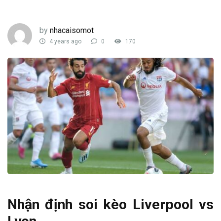
by
nhacaisomot
4 years ago
0
170
Nhận định soi kèo Liverpool vs