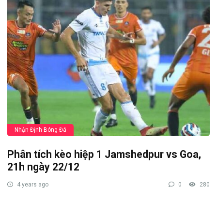
Nhận Định Bóng Đá
Phân tích kèo hiệp 1 Jamshedpur vs Goa,
21h ngày 22/12
4 years ago
0
280