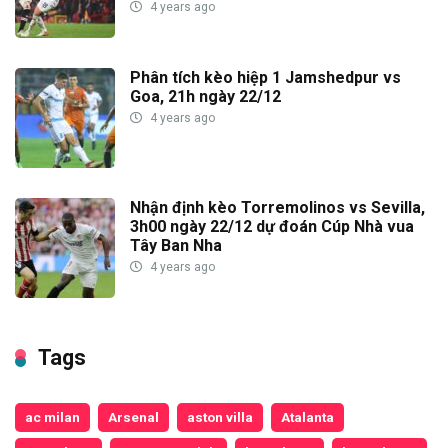
4 years ago
Phân tích kèo hiệp 1 Jamshedpur vs
Goa, 21h ngày 22/12
4 years ago
Nhận định kèo Torremolinos vs Sevilla,
3h00 ngày 22/12 dự đoán Cúp Nhà vua
Tây Ban Nha
4 years ago
Tags
ac milan
Arsenal
aston villa
Atalanta