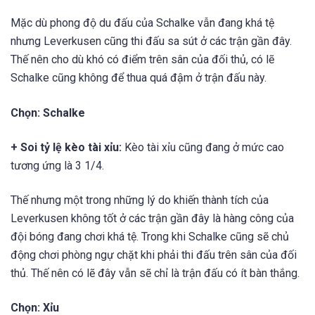
Mặc dù phong độ du đấu của Schalke vẫn đang khá tệ
nhưng Leverkusen cũng thi đấu sa sút ở các trận gần đây.
Thế nên cho dù khó có điểm trên sân của đối thủ, có lẽ
Schalke cũng không để thua quá đậm ở trận đấu này.
Chọn: Schalke
+ Soi tỷ lệ kèo tài xỉu:
Kèo tài xỉu cũng đang ở mức cao
tương ứng là 3 1/4.
Thế nhưng một trong những lý do khiến thành tích của
Leverkusen không tốt ở các trận gần đây là hàng công của
đội bóng đang chơi khá tệ. Trong khi Schalke cũng sẽ chủ
động chơi phòng ngự chặt khi phải thi đấu trên sân của đối
thủ. Thế nên có lẽ đây vẫn sẽ chỉ là trận đấu có ít bàn thắng.
Chọn: Xỉu