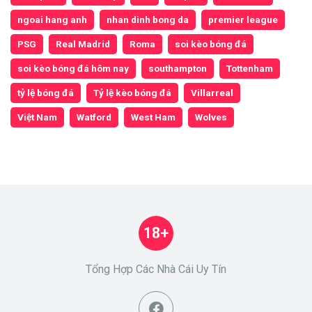
ngoai hang anh
nhan dinh bong da
premier league
PSG
Real Madrid
Roma
soi kèo bóng đá
soi kèo bóng đá hôm nay
southampton
Tottenham
tỷ lệ bóng đá
Tỷ lệ kèo bóng đá
Villarreal
Việt Nam
Watford
West Ham
Wolves
18+
Tổng Hợp Các Nhà Cái Uy Tín