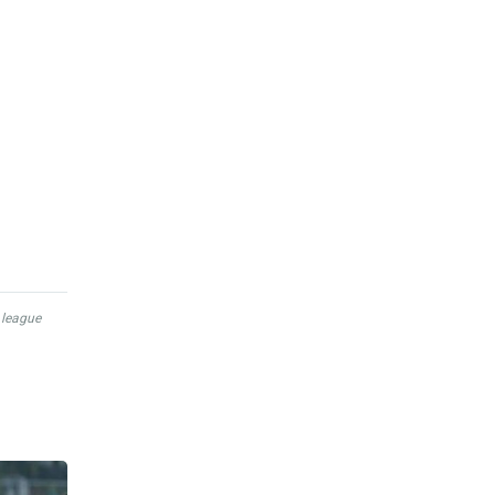
 league