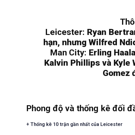
Thô
Leicester:
Ryan Bertran
hạn, nhưng Wilfred Ndid
Man City:
Erling Haala
Kalvin Phillips và Kyle
Gomez đ
Phong độ và thống kê đối đ
+ Thống kê 10 trận gần nhất của Leicester