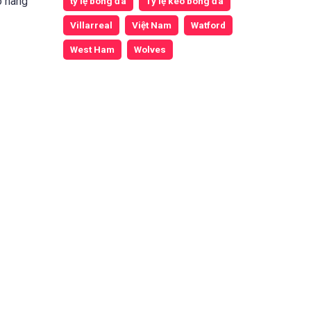
ó hàng
tỷ lệ bóng đá
Tỷ lệ kèo bóng đá
Villarreal
Việt Nam
Watford
West Ham
Wolves