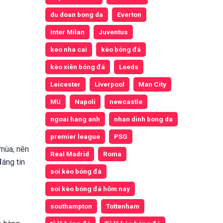
du doan bong da
Everton
Inter Milan
Juventus
keo nha cai
kèo bóng đá
kèo xiên bóng đá
Leeds
Leicester
Liverpool
Man City
MU
Napoli
newcastle
ngoai hang anh
nhan dinh bong da
premier league
PSG
 mùa, nên
Real Madrid
Roma
áng tin
soi kèo bóng đá
soi kèo bóng đá hôm nay
southampton
Tottenham