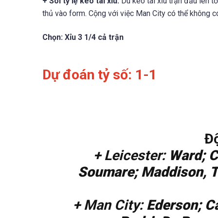
+ Soi tỷ lệ kèo tài xỉu:
Dù kèo tài xỉu trận đấu lên 
thủ vào form. Cộng với việc Man City có thể không c
Chọn: Xỉu 3 1/4 cả trận
Dự đoán tỷ số: 1-1
Độ
+ Leicester:
Ward; Ca
Soumare; Maddison, T
+ Man City:
Ederson; Ca