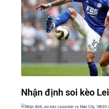
Nhận định soi kèo Le