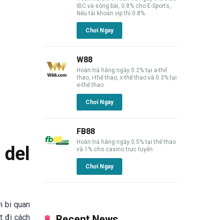
IBC và sòng bài, 0.8% cho E-Sports,.
Nếu tài khoản vip thì 0.8%.
Chơi Ngay
W88
Hoàn trả hàng ngày 0.2% tại a-thể
thao, i-thể thao, x-thể thao và 0.3% tại
e-thể thao.
Chơi Ngay
FB88
Hoàn trả hàng ngày 0.5% tại thể thao
 del
và 1% cho casino trực tuyến
Chơi Ngay
i bi quan
t đi cách
Recent News