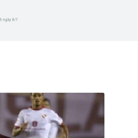
15 ngày 8/7