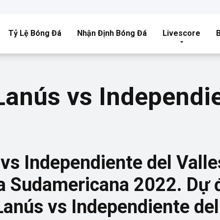
Tỷ Lệ Bóng Đá
Nhận Định Bóng Đá
Livescore
anús vs Independien
vs Independiente del Valle
a Sudamericana 2022. Dự đo
Lanús vs Independiente del