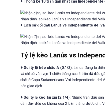
+ Thống kê 10 trận gần nhất của Independiente 
Nhận định, soi kèo Lanús vs Independiente del Vall
+ Lịch sử đối đầu Lanús vs Independiente del Va
Nhận định, soi kèo Lanús vs Independiente del Vall
Tỷ lệ kèo Lanús vs Independ
+ Soi tỷ lệ kèo châu Á (0:1/2):
Lanus đang là điểm
và chỉ có vỏn vẹn 1 chiến thắng sau 5 trận đã đấu g
nhất ở Copa Sudamericana. Với Independiente del Val
sàn giao dịch.
+ Soi tỷ lệ kèo tài xỉu (2 1/4):
Những trận đấu sân n
gần đây đều có không quá 2 bàn thắng được ghi. Vớ