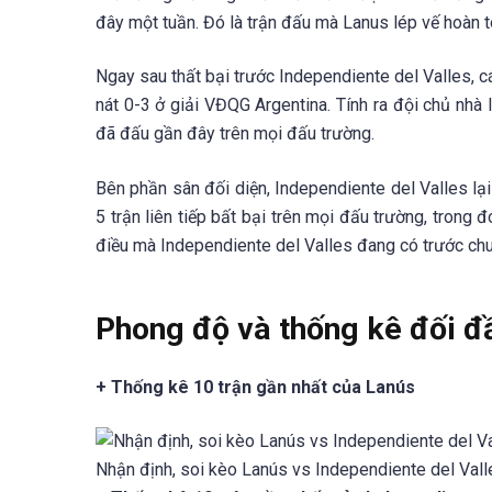
đây một tuần. Đó là trận đấu mà Lanus lép vế hoàn t
Ngay sau thất bại trước Independiente del Valles, c
nát 0-3 ở giải VĐQG Argentina. Tính ra đội chủ nhà 
đã đấu gần đây trên mọi đấu trường.
Bên phần sân đối diện, Independiente del Valles lạ
5 trận liên tiếp bất bại trên mọi đấu trường, trong đ
điều mà Independiente del Valles đang có trước chu
Phong độ và thống kê đối đ
+ Thống kê 10 trận gần nhất của Lanús
Nhận định, soi kèo Lanús vs Independiente del Vall