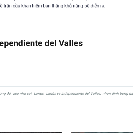
về trận cầu khan hiếm bàn thắng khả năng sẽ diễn ra.
ependiente del Valles
óng đá
,
keo nha cai
,
Lanus
,
Lanús vs Independiente del Valles
,
nhan dinh bong da