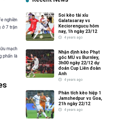
Soi kèo tài xỉu
Fe nghiền
Galatasaray vs
Keciorengucu hôm
 ở 7 trận
nay, 1h ngày 23/12
4 years ago
 hữu mạch
Nhận định kèo Phạt
ng phấn là
góc MU vs Burnley,
3h00 ngày 22/12 dự
đoán Cup Liên đoàn
Anh
4 years ago
es
Phân tích kèo hiệp 1
Jamshedpur vs Goa,
21h ngày 22/12
4 years ago