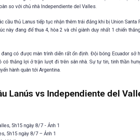
oàn so với chủ nhà Independiente del Valles.
ác cầu thủ Lanus tiếp tục nhận thêm trái đắng khi bị Union Santa 
lúc này đang để thua 4, hòa 2 và chỉ giành duy nhất 1 chiến thắng
i đang có được màn trình diễn rất ổn định. Đội bóng Ecuador sở
ó có thắng lợi ở trận lượt đi trên sân nhà. Sự tự tin, tinh thần hư
yến hành quân tới Argentina.
ầu Lanús vs Independiente del Vall
es, 5h15 ngày 8/7 – Ảnh 1