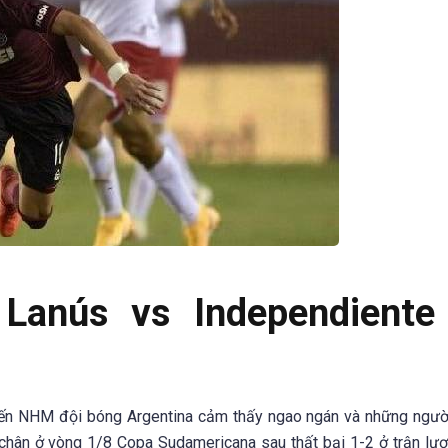
Lanús vs Independiente
iến NHM đội bóng Argentina cảm thấy ngao ngán và những ngườ
chân ở vòng 1/8 Copa Sudamericana sau thất bại 1-2 ở trận lượ