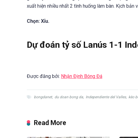
xuất hiện nhiều nhất 2 tình huống làm bàn. Kịch bản 
Chọn: Xỉu.
Dự đoán tỷ số Lanús 1-1 Ind
Được đăng bởi:
Nhận Định Bóng Đá
bongdanet
,
du doan bong da
,
Independiente del Valles
,
kèo b
Read More