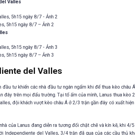
del Valles
es, 5h15 ngày 8/7 – Ảnh 2
lles
es, 5h15 ngày 8/7 – Ảnh 3
iente del Valles
 đầu tư khiến các nhà đầu tư ngán ngẩm khi để thua kèo châu Á
ần đây trên mọi đấu trường. Tại tổ ấm của mình, Lanus thua kèo 2
les, đội khách vượt kèo châu Á ở 2/3 trận gần đây có xuất hiện t
hà của Lanus đang diễn ra tương đối chặt chẽ và kín kẽ, khi 4/5
i Independiente del Valles, 3/4 trận đã qua của các cầu thủ k