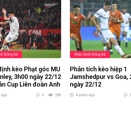
nh Bóng Đá
Nhận Định Bóng Đá
định kèo Phạt góc MU
Phân tích kèo hiệp 1
nley, 3h00 ngày 22/12
Jamshedpur vs Goa, 
án Cup Liên đoàn Anh
ngày 22/12
 ago
0
288
4 years ago