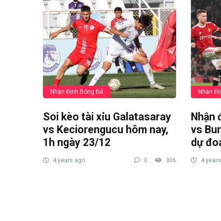
Nhận Định Bóng Đá
Nhận Đị
Soi kèo tài xỉu Galatasaray
Nhận 
vs Keciorengucu hôm nay,
vs Bur
1h ngày 23/12
dự đo
4 years ago
0
306
4 years