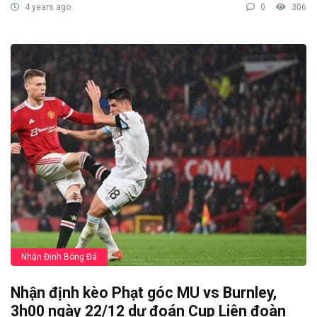
4 years ago
0
306
Nhận Định Bóng Đá
Nhận định kèo Phạt góc MU vs Burnley,
3h00 ngày 22/12 dự đoán Cup Liên đoàn