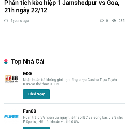
Phân tích kèo hiệp 1 Jamshedpur vs Goa,
21h ngày 22/12
4 years ago
0
285
Top Nhà Cái
M88
Nhận hoàn trả không giới hạn tổng cược Casino Trực Tuyến
0.8% và thể thao 0.33%.
Chơi Ngay
Fun88
Hoàn trả 0.5% hoàn trả ngày thể thao IBC và sòng bài, 0.8% cho
E-Sports,. Nếu tài khoản vip thì 0.8%.