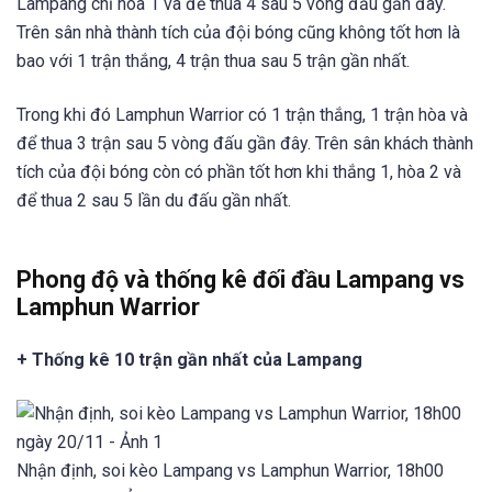
Lampang chỉ hòa 1 và để thua 4 sau 5 vòng đấu gần đây.
Trên sân nhà thành tích của đội bóng cũng không tốt hơn là
bao với 1 trận thắng, 4 trận thua sau 5 trận gần nhất.
Trong khi đó Lamphun Warrior có 1 trận thắng, 1 trận hòa và
để thua 3 trận sau 5 vòng đấu gần đây. Trên sân khách thành
tích của đội bóng còn có phần tốt hơn khi thắng 1, hòa 2 và
để thua 2 sau 5 lần du đấu gần nhất.
Phong độ và thống kê đối đầu Lampang vs
Lamphun Warrior
+ Thống kê 10 trận gần nhất của Lampang
Nhận định, soi kèo Lampang vs Lamphun Warrior, 18h00