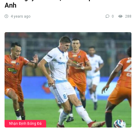
Anh
4 years ago
0
288
Nhận Định Bóng Đá