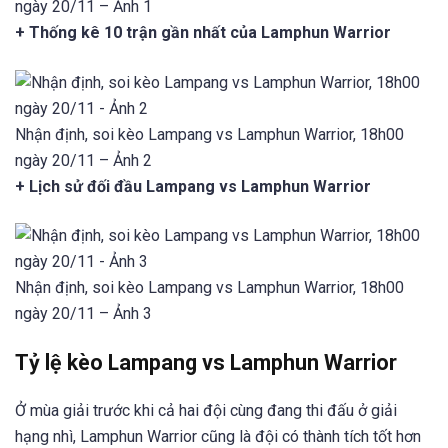
ngày 20/11 – Ảnh 1
+ Thống kê 10 trận gần nhất của Lamphun Warrior
Nhận định, soi kèo Lampang vs Lamphun Warrior, 18h00
ngày 20/11 – Ảnh 2
+ Lịch sử đối đầu Lampang vs Lamphun Warrior
Nhận định, soi kèo Lampang vs Lamphun Warrior, 18h00
ngày 20/11 – Ảnh 3
Tỷ lệ kèo Lampang vs Lamphun Warrior
Ở mùa giải trước khi cả hai đội cùng đang thi đấu ở giải
hạng nhì, Lamphun Warrior cũng là đội có thành tích tốt hơn