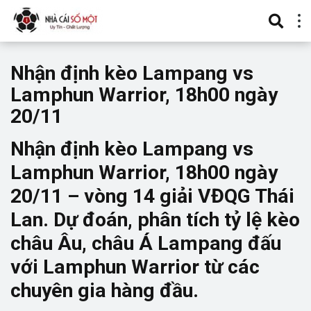
Nhận định kèo Lampang vs
Lamphun Warrior, 18h00 ngày
20/11
Nhận định kèo Lampang vs
Lamphun Warrior, 18h00 ngày
20/11 – vòng 14 giải VĐQG Thái
Lan. Dự đoán, phân tích tỷ lệ kèo
châu Âu, châu Á Lampang đấu
với Lamphun Warrior từ các
chuyên gia hàng đầu.