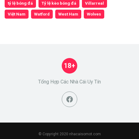
tỷ lệ bóng đá
Tỷ lệ kèo bóng đá
Villarreal
Việt Nam
Watford
West Ham
Wolves
18+
Tổng Hợp Các Nhà Cái Uy Tín
© Copyright 2020 nhacaisomot.com