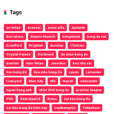
Tags
ac milan
Arsenal
aston villa
Atalanta
Barcelona
Bayern Munich
bongdanet
bong da net
brentford
Brighton
Burnley
Chelsea
Crystal Palace
Dortmund
du doan bong da
Everton
Inter Milan
Juventus
keo nha cai
kèo bóng đá
kèo xiên bóng đá
Leeds
Leicester
Liverpool
Man City
MU
Napoli
newcastle
ngoai hang anh
nhan dinh bong da
premier league
PSG
Real Madrid
Roma
soi kèo bóng đá
soi kèo bóng đá hôm nay
southampton
Tottenham