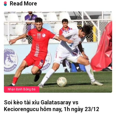
Read More
Nhận Định Bóng Đá
Soi kèo tài xỉu Galatasaray vs
Keciorengucu hôm nay, 1h ngày 23/12