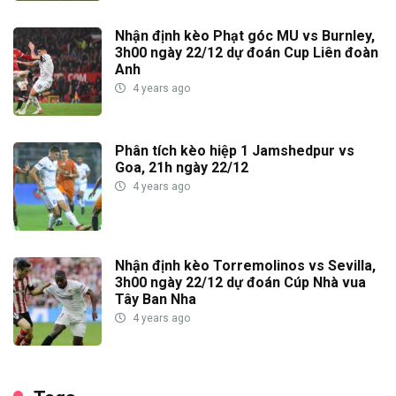
Nhận định kèo Phạt góc MU vs Burnley,
3h00 ngày 22/12 dự đoán Cup Liên đoàn
Anh
4 years ago
Phân tích kèo hiệp 1 Jamshedpur vs
Goa, 21h ngày 22/12
4 years ago
Nhận định kèo Torremolinos vs Sevilla,
3h00 ngày 22/12 dự đoán Cúp Nhà vua
Tây Ban Nha
4 years ago