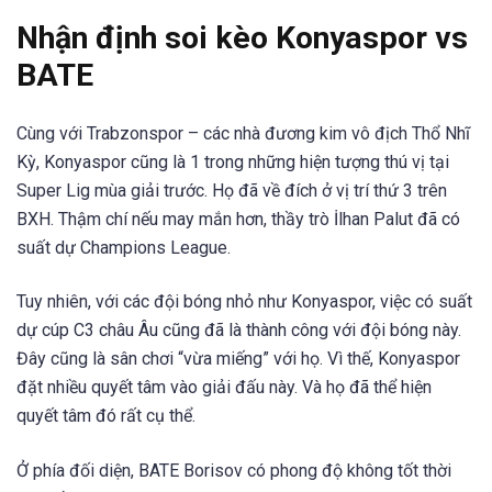
Nhận định soi kèo Konyaspor vs
BATE
Cùng với Trabzonspor – các nhà đương kim vô địch Thổ Nhĩ
Kỳ, Konyaspor cũng là 1 trong những hiện tượng thú vị tại
Super Lig mùa giải trước. Họ đã về đích ở vị trí thứ 3 trên
BXH. Thậm chí nếu may mắn hơn, thầy trò İlhan Palut đã có
suất dự Champions League.
Tuy nhiên, với các đội bóng nhỏ như Konyaspor, việc có suất
dự cúp C3 châu Âu cũng đã là thành công với đội bóng này.
Đây cũng là sân chơi “vừa miếng” với họ. Vì thế, Konyaspor
đặt nhiều quyết tâm vào giải đấu này. Và họ đã thể hiện
quyết tâm đó rất cụ thể.
Ở phía đối diện, BATE Borisov có phong độ không tốt thời