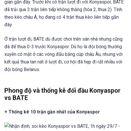
gian gần đây. Trước khi có trận lượt đi với Konyaspor, BATE
đã trải qua 3 trận liên tiếp không thắng (hòa 2, thua 2). Tính
theo kèo châu Á, họ đang có 4 trận thua kèo liên tiếp gần
đây.
Ở trận lượt đi, BATE dù được chơi trên sân nhà nhưng cũng
đã để thua 0-3 trước Konyaspor. Dù họ là đội bóng thường
xuyên có mặt ở các vòng đấu bảng cúp châu Âu, nhưng với
kết quả thua tan nát ở lượt đi, cơ hội đã hẹp đi rất nhiều với
đội bóng Belarus.
Phong độ và thống kê đối đầu Konyaspor
vs BATE
+ Thống kê 10 trận gần nhất của Konyaspor