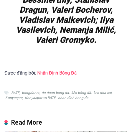
Dragun, Valeri Bocherov,
Vladislav Malkevich; Ilya
Vasilevich, Nemanja Milić,
Valeri Gromyko.
Được đăng bởi:
Nhận Định Bóng Đá
BATE
,
bongdanet
,
du doan bong da
,
kèo bóng đá
,
keo nha cai
,
Konyaspor
,
Konyaspor vs BATE
,
nhan dinh bong da
Read More