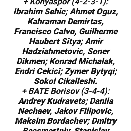
+ Konyaspor (4-2-3-1):
Ibrahim Sehic; Ahmet Oguz,
Kahraman Demirtas,
Francisco Calvo, Guilherme
Haubert Sitya; Amir
Hadziahmetovic, Soner
Dikmen; Konrad Michalak,
Endri Cekici; Zymer Bytyqi;
Sokol Cikalleshi.
+ BATE Borisov (3-4-4):
Andrey Kudravets; Danila
Nechaev, Jakov Filipovic,
Maksim Bordachev; Dmitry
Bessmertniy, Stanislav